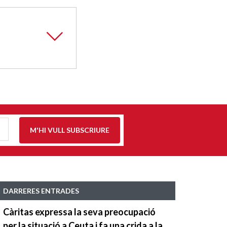
M'HI VULL SUBSCRIURE
DARRERES ENTRADES
Càritas expressa la seva preocupació
per la situació a Ceuta i fa una crida a la