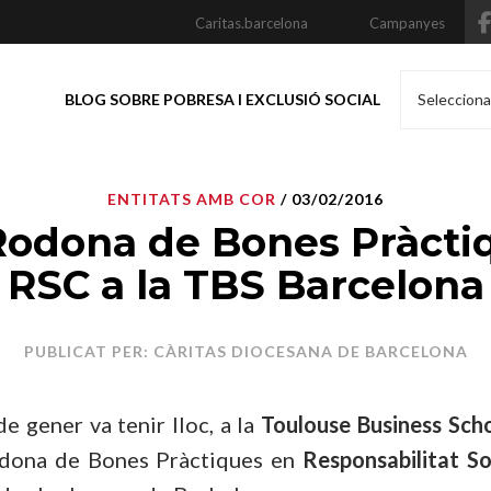
Caritas.barcelona
Campanyes
BLOG SOBRE POBRESA I EXCLUSIÓ SOCIAL
Selecciona
ENTITATS AMB COR
/ 03/02/2016
Rodona de Bones Pràcti
RSC a la TBS Barcelona
PUBLICAT PER: CÀRITAS DIOCESANA DE BARCELONA
de gener va tenir lloc, a la
Toulouse Business Sch
odona de Bones Pràctiques en
Responsabilitat So