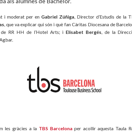
da als alumnes de Bachelor.
tat i moderat per en
Gabriel Zúñiga
, Director d’Estudis de la 
as
, que va explicar qui són i què fan Càritas Diocesana de Barcel
r de RR HH de l’Hotel Arts; i
Elisabet Bergés
, de la Direcc
 Agbar.
m les gràcies a la
TBS Barcelona
per acollir aquesta Taula R