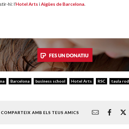
ir-hi: l’
Hotel Arts
i
Aigües de Barcelona
.
ona
Barcelona
business school
Hotel Arts
RSC
taula ro
COMPARTEIX AMB ELS TEUS AMICS