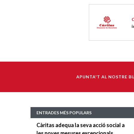
i
APUNTA'T AL NOSTRE B
ENTRADES MÉS POPULARS
Càritas adequa la seva acció social a
les noves mesures excepcionals