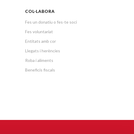
COL·LABORA
Fes un donatiu o fes-te soci
Fes voluntariat
Entitats amb cor
Llegats i herències
Roba i aliments
Beneficis fiscals