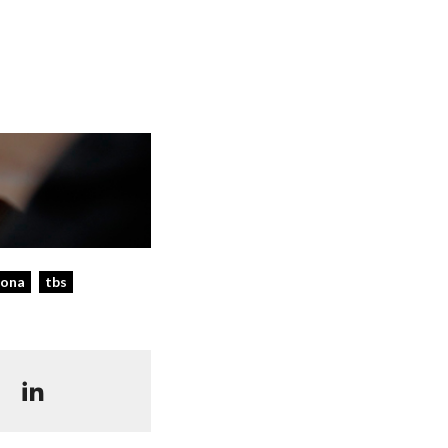
dona
tbs