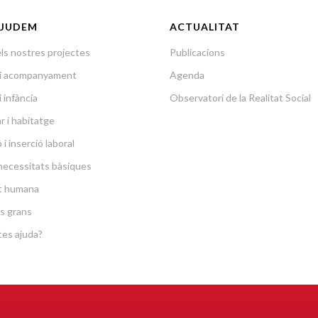
JUDEM
ACTUALITAT
ls nostres projectes
Publicacions
a i acompanyament
Agenda
i infància
Observatori de la Realitat Social
r i habitatge
i inserció laboral
necessitats bàsiques
at humana
s grans
es ajuda?