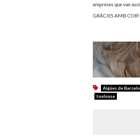
empreses que van assist
GRÀCIES AMB COR!
Aigües de Barcel
toulouse