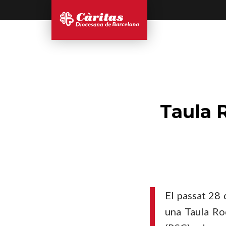
Taula 
El passat 28 
una Taula R