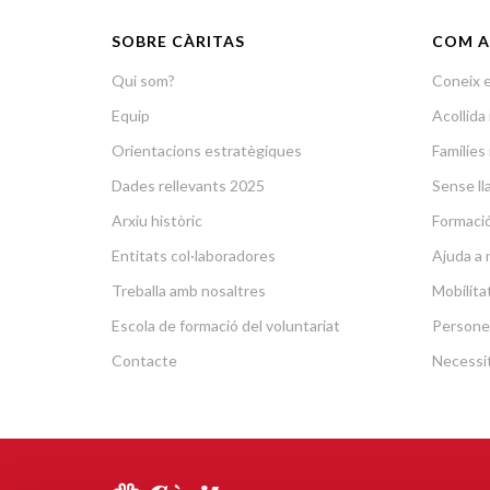
SOBRE CÀRITAS
COM A
Qui som?
Coneix e
Equip
Acollid
Orientacions estratègiques
Famílies 
Dades rellevants 2025
Sense lla
Arxiu històric
Formació 
Entitats col·laboradores
Ajuda a 
Treballa amb nosaltres
Mobilit
Escola de formació del voluntariat
Persone
Contacte
Necessit