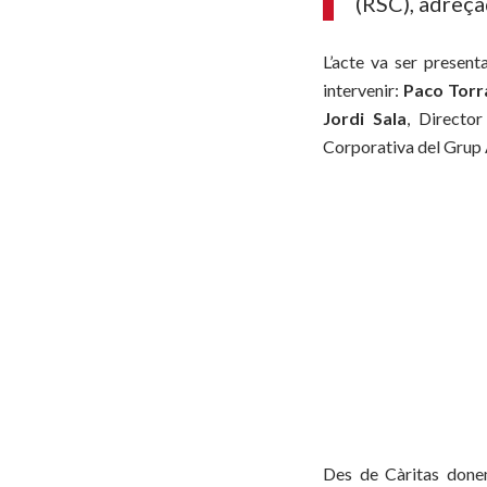
(RSC), adreça
L’acte va ser presen
intervenir:
Paco Torr
Jordi Sala
, Directo
Corporativa del Grup
Des de Càritas done