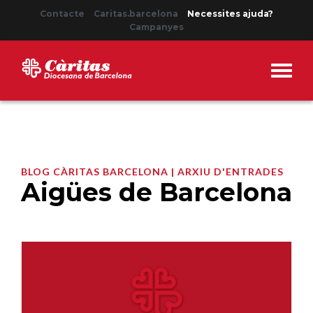
Contacte
Caritas.barcelona
Necessites ajuda?
Campanyes
BLOG CÀRITAS BARCELONA | ARXIU D'ENTRADES
Aigües de Barcelona