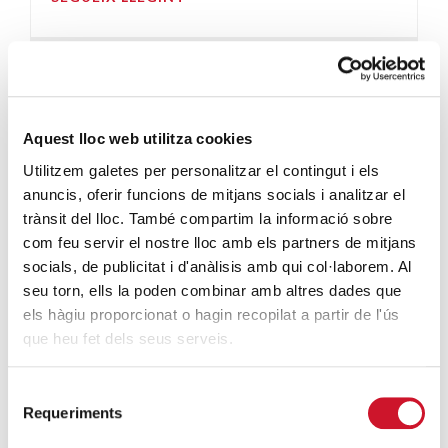
Aquest lloc web utilitza cookies
Utilitzem galetes per personalitzar el contingut i els
anuncis, oferir funcions de mitjans socials i analitzar el
trànsit del lloc. També compartim la informació sobre
com feu servir el nostre lloc amb els partners de mitjans
ENTITATS AMB COR
· 20/11/2015
socials, de publicitat i d'anàlisis amb qui col·laborem. Al
Business Day de RSC, a la
seu torn, ells la poden combinar amb altres dades que
UIC
els hàgiu proporcionat o hagin recopilat a partir de l'ús
que heu fet dels seus serveis.
CÀRITAS DIOCESANA DE BARCELONA
El passat dimarts 17 de novembre va tenir lloc la 3ª
Selecció
Requeriments
edició del Business Day, aquest any sobre el
de
Compromís So...
consentiment