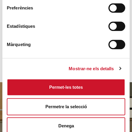
Preferències
SEGUEIX LLEGINT
Estadístiques
VEURE'N MÉS
Màrqueting
Mostrar-ne els detalls
Permet-les totes
Permetre la selecció
Ajuda'ns
a ajudar
Denega