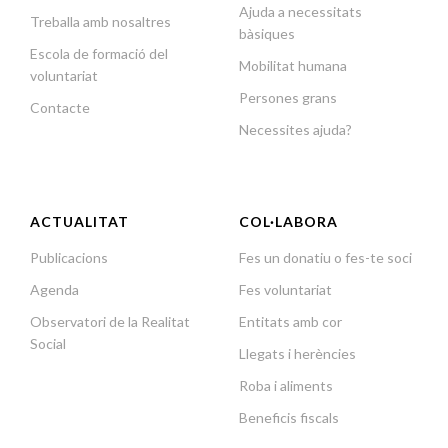
Ajuda a necessitats
Treballa amb nosaltres
bàsiques
Escola de formació del
Mobilitat humana
voluntariat
Persones grans
Contacte
Necessites ajuda?
ACTUALITAT
COL·LABORA
Publicacions
Fes un donatiu o fes-te soci
Agenda
Fes voluntariat
Observatori de la Realitat
Entitats amb cor
Social
Llegats i herències
Roba i aliments
Beneficis fiscals