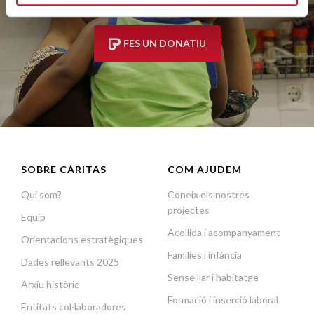
FES UN DONATIU
SOBRE CÀRITAS
COM AJUDEM
Qui som?
Coneix els nostres
projectes
Equip
Acollida i acompanyament
Orientacions estratègiques
Famílies i infància
Dades rellevants 2025
Sense llar i habitatge
Arxiu històric
Formació i inserció laboral
Entitats col·laboradores