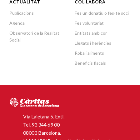
ACTUALITAT
COL·LABORA
Publicacions
Fes un donatiu o fes-te soci
Agenda
Fes voluntariat
Observatori de la Realitat
Entitats amb cor
Social
Llegats i herències
Roba i aliments
Beneficis fiscals
Via Laietana 5, Entl.
Tel.
93 344 69 00
08003 Barcelona.