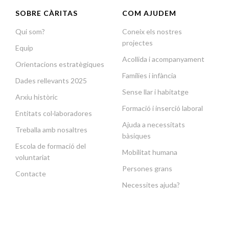
SOBRE CÀRITAS
COM AJUDEM
Qui som?
Coneix els nostres
projectes
Equip
Acollida i acompanyament
Orientacions estratègiques
Famílies i infància
Dades rellevants 2025
Sense llar i habitatge
Arxiu històric
Formació i inserció laboral
Entitats col·laboradores
Ajuda a necessitats
Treballa amb nosaltres
bàsiques
Escola de formació del
Mobilitat humana
voluntariat
Persones grans
Contacte
Necessites ajuda?