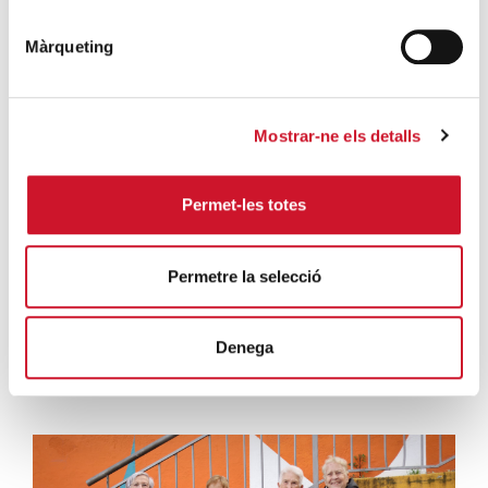
SEGUEIX LLEGINT
Màrqueting
La campana que canvia vides
SEGUEIX LLEGINT
Mostrar-ne els detalls
El voluntariat, una oportunitat per fer
créixer el Maresme
Permet-les totes
SEGUEIX LLEGINT
Permetre la selecció
Denega
Campanyes solidàries