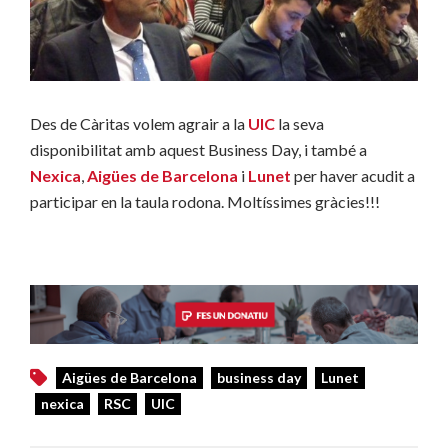
Des de Càritas volem agrair a la
UIC
la seva
disponibilitat amb aquest Business Day, i també a
Nexica
,
Aigües de Barcelona
i
Lunet
per haver acudit a
participar en la taula rodona. Moltíssimes gràcies!!!
Aigües de Barcelona
business day
Lunet
nexica
RSC
UIC