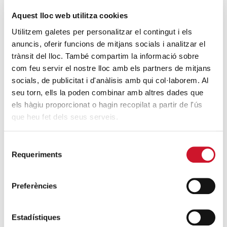
Barcelona-1899
SEGUEIX LLEGINT
Aquest lloc web utilitza cookies
Utilitzem galetes per personalitzar el contingut i els
Entrega del xec de la recaptació de la 2a
anuncis, oferir funcions de mitjans socials i analitzar el
Caminada Solidària
trànsit del lloc. També compartim la informació sobre
SEGUEIX LLEGINT
com feu servir el nostre lloc amb els partners de mitjans
socials, de publicitat i d'anàlisis amb qui col·laborem. Al
seu torn, ells la poden combinar amb altres dades que
DARRERES ENTRADES
els hàgiu proporcionat o hagin recopilat a partir de l'ús
que heu fet dels seus serveis.
Càritas expressa la seva preocupació per
la situació a Ceuta i fa una crida a la
Selecció
protecció de la dignitat humana
Requeriments
de
SEGUEIX LLEGINT
consentiment
Preferències
Càritas Barcelona acompanya més de
4.100 persones en el dispositiu
Estadístiques
extraordinari de regularització