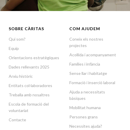
SOBRE CÀRITAS
COM AJUDEM
Qui som?
Coneix els nostres
projectes
Equip
Acollida i acompanyament
Orientacions estratègiques
Famílies i infància
Dades rellevants 2025
Sense llar i habitatge
Arxiu històric
Formació i inserció laboral
Entitats col·laboradores
Ajuda a necessitats
Treballa amb nosaltres
bàsiques
Escola de formació del
Mobilitat humana
voluntariat
Persones grans
Contacte
Necessites ajuda?