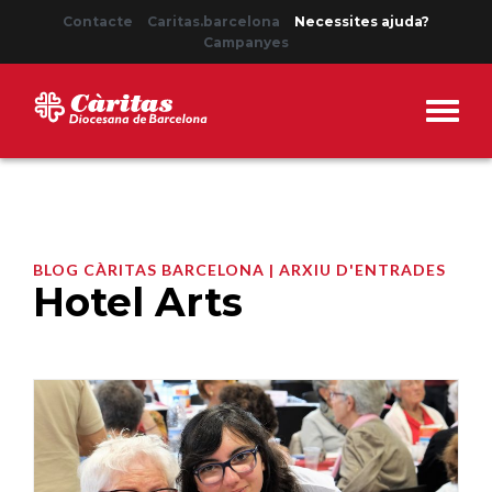
Contacte
Caritas.barcelona
Necessites ajuda?
Campanyes
BLOG CÀRITAS BARCELONA | ARXIU D'ENTRADES
Hotel Arts