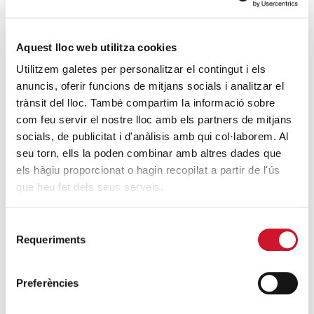
Gent Gra...
Aquest lloc web utilitza cookies
SEGUEIX LLEGINT
Utilitzem galetes per personalitzar el contingut i els
anuncis, oferir funcions de mitjans socials i analitzar el
trànsit del lloc. També compartim la informació sobre
com feu servir el nostre lloc amb els partners de mitjans
socials, de publicitat i d'anàlisis amb qui col·laborem. Al
seu torn, ells la poden combinar amb altres dades que
els hàgiu proporcionat o hagin recopilat a partir de l'ús
que heu fet dels seus serveis.
Selecció
ENTITATS AMB COR
· 28/05/2016
Requeriments
de
Gran festa
consentiment
intergeneracional de
Preferències
primavera