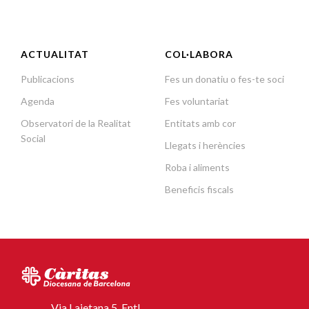
ACTUALITAT
COL·LABORA
Publicacions
Fes un donatiu o fes-te soci
Agenda
Fes voluntariat
Observatori de la Realitat
Entitats amb cor
Social
Llegats i herències
Roba i aliments
Beneficis fiscals
Via Laietana 5, Entl.