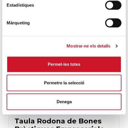
CÀRITAS DIOCESANA DE BARCELONA
Estadístiques
El passat 19 de maig, la parròquia de Sant Joan
Bosco va acollir a més de 200 persones per a
Màrqueting
celebrar la 2a Fe...
SEGUEIX LLEGINT
Mostrar-ne els detalls
Permet-les totes
Permetre la selecció
Denega
ENTITATS AMB COR
· 01/03/2016
Taula Rodona de Bones