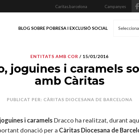
Caritas.barcelona
Campanyes
BLOG SOBRE POBRESA I EXCLUSIÓ SOCIAL
Selecciona
ENTITATS AMB COR
/ 15/01/2016
, joguines i caramels so
amb Càritas
PUBLICAT PER: CÀRITAS DIOCESANA DE BARCELONA
joguines i caramels
Dracco ha realitzat, durant aqu
portant donació per a
Càritas Diocesana de Barce