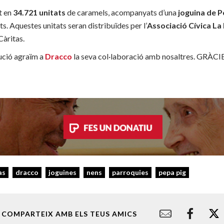
t en
34.721 unitats
de caramels, acompanyats d’una
joguina de P
ts. Aquestes unitats seran distribuïdes per l’
Associació Cívica La
Càritas.
tució agraïm a
Dracco
la seva col·laboració amb nosaltres. GRÀ
as
dracco
joguines
nens
parroquies
pepa pig
COMPARTEIX AMB ELS TEUS AMICS