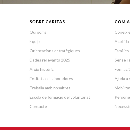
SOBRE CÀRITAS
COM A
Qui som?
Coneix e
Equip
Acollid
Orientacions estratègiques
Famílies 
Dades rellevants 2025
Sense lla
Arxiu històric
Formació 
Entitats col·laboradores
Ajuda a 
Treballa amb nosaltres
Mobilit
Escola de formació del voluntariat
Persone
Contacte
Necessit