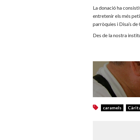
La donació ha consisti
entretenir els més peti
parròquies i Disa’s de 
Des de la nostra insti
caramels
Càrit