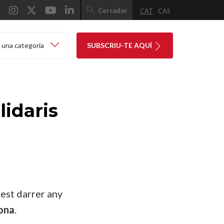
Cercador
CAT
CAS
 una categoria
SUBSCRIU-TE AQUÍ
lidaris
est darrer any
lona
.