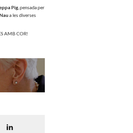
eppa Pig
, pensada per
 Nau
a les diverses
CIES AMB COR!