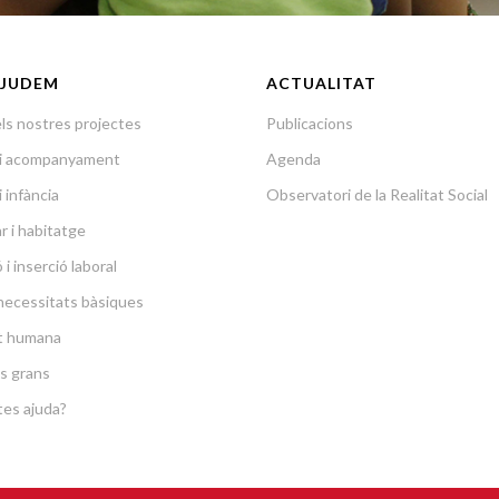
JUDEM
ACTUALITAT
ls nostres projectes
Publicacions
a i acompanyament
Agenda
i infància
Observatori de la Realitat Social
r i habitatge
i inserció laboral
necessitats bàsiques
at humana
s grans
es ajuda?