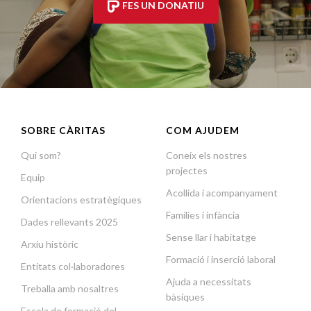
FES UN DONATIU
SOBRE CÀRITAS
COM AJUDEM
Qui som?
Coneix els nostres
projectes
Equip
Acollida i acompanyament
Orientacions estratègiques
Famílies i infància
Dades rellevants 2025
Sense llar i habitatge
Arxiu històric
Formació i inserció laboral
Entitats col·laboradores
Ajuda a necessitats
Treballa amb nosaltres
bàsiques
Escola de formació del