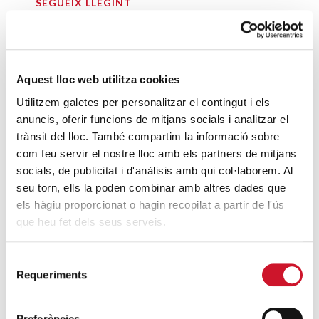
SEGUEIX LLEGINT
Reebok fa una donació a Càritas
SEGUEIX LLEGINT
Aquest lloc web utilitza cookies
La Fundació Cottet Mor és reconeguda
Utilitzem galetes per personalitzar el contingut i els
com a Fundació amb Cor
anuncis, oferir funcions de mitjans socials i analitzar el
SEGUEIX LLEGINT
trànsit del lloc. També compartim la informació sobre
com feu servir el nostre lloc amb els partners de mitjans
socials, de publicitat i d'anàlisis amb qui col·laborem. Al
Coca-Cola, celebrant el Nadal amb el
seu torn, ells la poden combinar amb altres dades que
Paidós Porta
els hàgiu proporcionat o hagin recopilat a partir de l'ús
SEGUEIX LLEGINT
que heu fet dels seus serveis.
DARRERES ENTRADES
Selecció
Requeriments
de
Càritas expressa la seva preocupació per
consentiment
la situació a Ceuta i fa una crida a la
Preferències