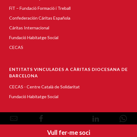
FiT – Fundació Formació i Treball
Confederación Cáritas Española
Cáritas Internacional
Fundació Habitatge Social
CECAS
ENTITATS VINCULADES A CÀRITAS DIOCESANA DE
BARCELONA
CECAS - Centre Català de Solidaritat
Fundació Habitatge Social
© Copyright 2026, Càritas Barcelona |
Avís Legal
|
Vull fer-me soci
Política de cookies
|
Política de privacitat