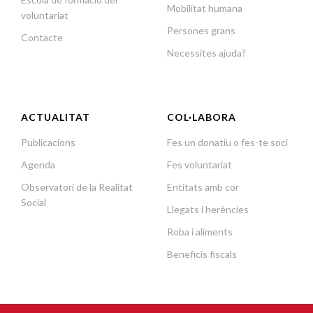
Mobilitat humana
voluntariat
Persones grans
Contacte
Necessites ajuda?
ACTUALITAT
COL·LABORA
Publicacions
Fes un donatiu o fes-te soci
Agenda
Fes voluntariat
Observatori de la Realitat
Entitats amb cor
Social
Llegats i herències
Roba i aliments
Beneficis fiscals