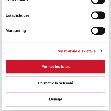
protecció de la dignitat humana
SEGUEIX LLEGINT
Estadístiques
Càritas Barcelona acompanya més de
4.100 persones en el dispositiu
Màrqueting
extraordinari de regularització
SEGUEIX LLEGINT
Mostrar-ne els detalls
La campana que canvia vides
SEGUEIX LLEGINT
Permet-les totes
El voluntariat, una oportunitat per fer
créixer el Maresme
Permetre la selecció
SEGUEIX LLEGINT
Denega