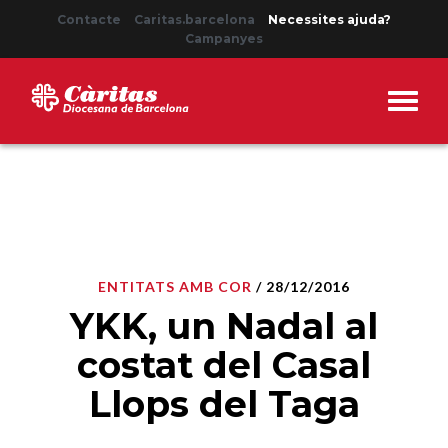
Contacte
Caritas.barcelona
Necessites ajuda?
Campanyes
ENTITATS AMB COR
/ 28/12/2016
YKK, un Nadal al
costat del Casal
Llops del Taga