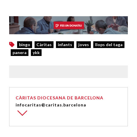
bingo
Càritas
infants
joves
llops del taga
panera
ykk
CÀRITAS DIOCESANA DE BARCELONA
infocaritas@caritas.barcelona