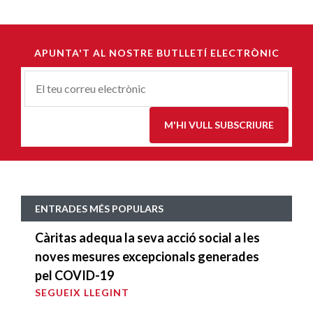
APUNTA'T AL NOSTRE BUTLLETÍ ELECTRÒNIC
Correu-
E
*
M'HI VULL SUBSCRIURE
ENTRADES MÉS POPULARS
Càritas adequa la seva acció social a les
noves mesures excepcionals generades
pel COVID-19
SEGUEIX LLEGINT