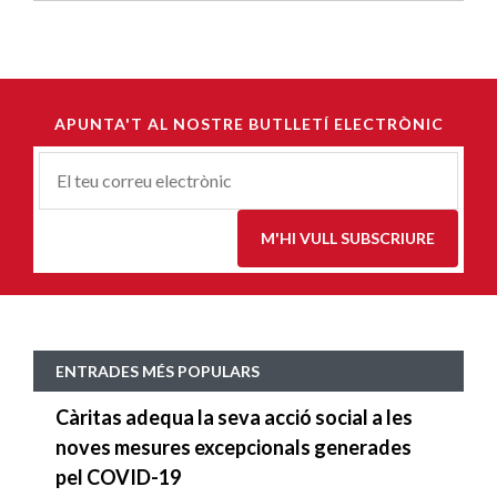
APUNTA'T AL NOSTRE BUTLLETÍ ELECTRÒNIC
Correu-
E
*
M'HI VULL SUBSCRIURE
ENTRADES MÉS POPULARS
Càritas adequa la seva acció social a les
noves mesures excepcionals generades
pel COVID-19