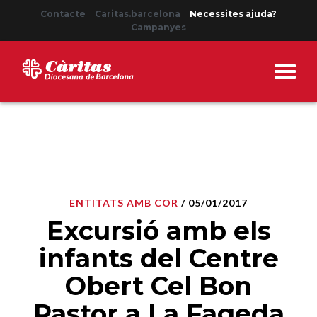
Contacte
Caritas.barcelona
Necessites ajuda?
Campanyes
ENTITATS AMB COR
/ 05/01/2017
Excursió amb els
infants del Centre
Obert Cel Bon
Pastor a La Fageda