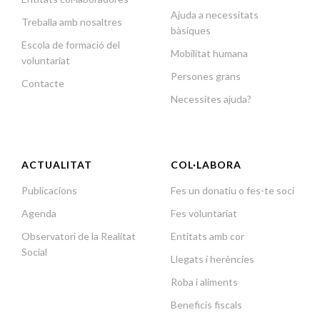
Ajuda a necessitats
Treballa amb nosaltres
bàsiques
Escola de formació del
Mobilitat humana
voluntariat
Persones grans
Contacte
Necessites ajuda?
ACTUALITAT
COL·LABORA
Publicacions
Fes un donatiu o fes-te soci
Agenda
Fes voluntariat
Observatori de la Realitat
Entitats amb cor
Social
Llegats i herències
Roba i aliments
Beneficis fiscals