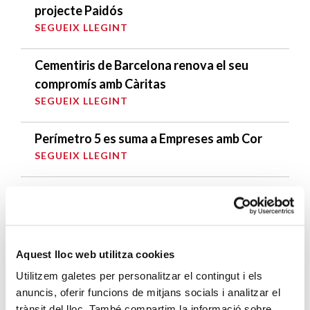
projecte Paidós
SEGUEIX LLEGINT
Cementiris de Barcelona renova el seu
compromís amb Càritas
SEGUEIX LLEGINT
Perímetro 5 es suma a Empreses amb Cor
SEGUEIX LLEGINT
Les unitats de convivència Sant Pere Mitjà,
Ronda Universitat i Paral·lel, d’excursió a
Montserrat
SEGUEIX LLEGINT
Aquest lloc web utilitza cookies
Utilitzem galetes per personalitzar el contingut i els
anuncis, oferir funcions de mitjans socials i analitzar el
DARRERES ENTRADES
trànsit del lloc. També compartim la informació sobre