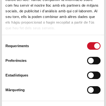
Càritas expressa la seva preocupació per
com feu servir el nostre lloc amb els partners de mitjans
la situació a Ceuta i fa una crida a la
socials, de publicitat i d'anàlisis amb qui col·laborem. Al
seu torn, ells la poden combinar amb altres dades que
protecció de la dignitat humana
els hàgiu proporcionat o hagin recopilat a partir de l'ús
SEGUEIX LLEGINT
que heu fet dels seus serveis.
Càritas Barcelona acompanya més de
Selecció
4.100 persones en el dispositiu
Requeriments
de
extraordinari de regularització
consentiment
SEGUEIX LLEGINT
Preferències
La campana que canvia vides
SEGUEIX LLEGINT
Estadístiques
El voluntariat, una oportunitat per fer
Màrqueting
créixer el Maresme
SEGUEIX LLEGINT