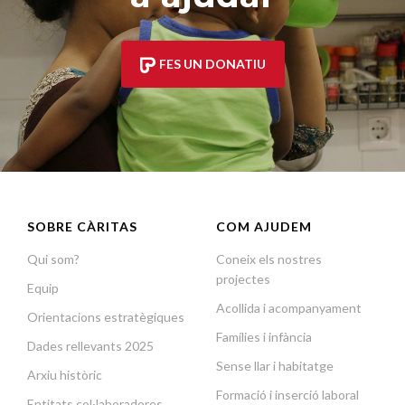
FES UN DONATIU
SOBRE CÀRITAS
COM AJUDEM
Qui som?
Coneix els nostres
projectes
Equip
Acollida i acompanyament
Orientacions estratègiques
Famílies i infància
Dades rellevants 2025
Sense llar i habitatge
Arxiu històric
Formació i inserció laboral
Entitats col·laboradores