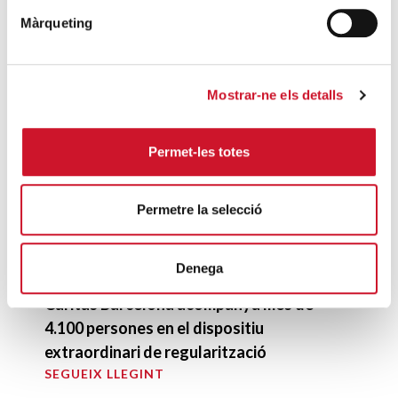
Màrqueting
SGS Tecnos SA renova el seu acord amb
Càritas
SEGUEIX LLEGINT
Mostrar-ne els detalls
DARRERES ENTRADES
Permet-les totes
Càritas expressa la seva preocupació per
la situació a Ceuta i fa una crida a la
Permetre la selecció
protecció de la dignitat humana
SEGUEIX LLEGINT
Denega
Càritas Barcelona acompanya més de
4.100 persones en el dispositiu
extraordinari de regularització
SEGUEIX LLEGINT