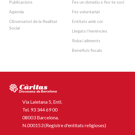
Publicacions
Fes un donatiu o fes-te soci
Agenda
Fes voluntariat
Observatori de la Realitat
Entitats amb cor
Social
Llegats i herències
Roba i aliments
Beneficis fiscals
Via Laietana 5, Entl.
Tel.
93 344 69 00
08003 Barcelona.
N.000153 (Registre d'entitats religioses)