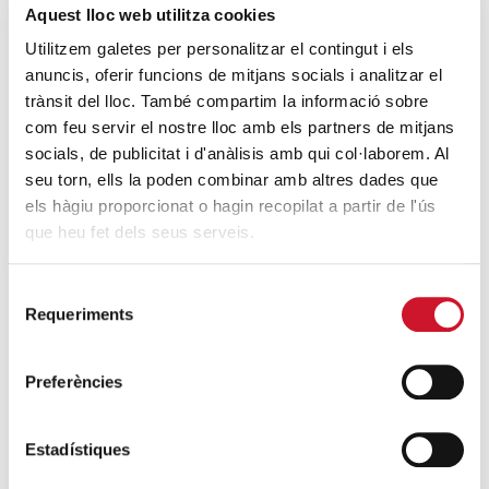
del COVID-19
Aquest lloc web utilitza cookies
SEGUEIX LLEGINT
Utilitzem galetes per personalitzar el contingut i els
anuncis, oferir funcions de mitjans socials i analitzar el
trànsit del lloc. També compartim la informació sobre
ENTRADES RELACIONADES
com feu servir el nostre lloc amb els partners de mitjans
socials, de publicitat i d'anàlisis amb qui col·laborem. Al
Grup Qualitat renova el seu acord amb
seu torn, ells la poden combinar amb altres dades que
Càritas per al 2016
els hàgiu proporcionat o hagin recopilat a partir de l'ús
SEGUEIX LLEGINT
que heu fet dels seus serveis.
Recaptació de donatius de Tablao
Selecció
Flamenco Cordobés a favor de Càritas
Requeriments
de
SEGUEIX LLEGINT
consentiment
Preferències
Avant Grup porta de colònies a Viladrau
als nens del Centre d’Esplai Lluís Maria
Estadístiques
Chanut
SEGUEIX LLEGINT