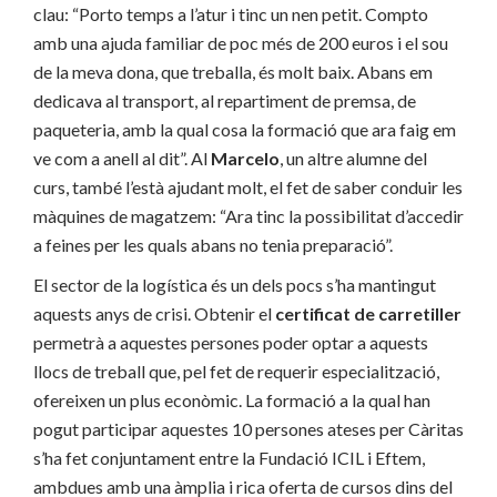
clau: “Porto temps a l’atur i tinc un nen petit. Compto
amb una ajuda familiar de poc més de 200 euros i el sou
de la meva dona, que treballa, és molt baix. Abans em
dedicava al transport, al repartiment de premsa, de
paqueteria, amb la qual cosa la formació que ara faig em
ve com a anell al dit”. Al
Marcelo
, un altre alumne del
curs, també l’està ajudant molt, el fet de saber conduir les
màquines de magatzem: “Ara tinc la possibilitat d’accedir
a feines per les quals abans no tenia preparació”.
El sector de la logística és un dels pocs s’ha mantingut
aquests anys de crisi. Obtenir el
certificat de carretiller
permetrà a aquestes persones poder optar a aquests
llocs de treball que, pel fet de requerir especialització,
ofereixen un plus econòmic. La formació a la qual han
pogut participar aquestes 10 persones ateses per Càritas
s’ha fet conjuntament entre la Fundació ICIL i Eftem,
ambdues amb una àmplia i rica oferta de cursos dins del