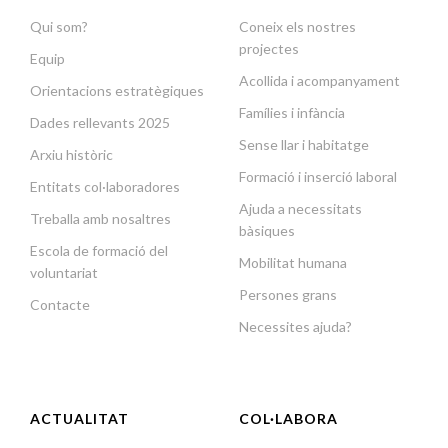
Qui som?
Coneix els nostres
projectes
Equip
Acollida i acompanyament
Orientacions estratègiques
Famílies i infància
Dades rellevants 2025
Sense llar i habitatge
Arxiu històric
Formació i inserció laboral
Entitats col·laboradores
Ajuda a necessitats
Treballa amb nosaltres
bàsiques
Escola de formació del
Mobilitat humana
voluntariat
Persones grans
Contacte
Necessites ajuda?
ACTUALITAT
COL·LABORA