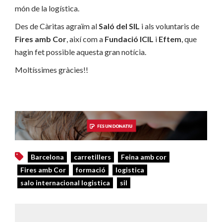
món de la logística.
Des de Càritas agraïm al
Saló del SIL
i als voluntaris de
Fires amb Cor
, així com a
Fundació ICIL
i
Eftem
, que
hagin fet possible aquesta gran notícia.
Moltíssimes gràcies!!
Barcelona
carretillers
Feina amb cor
Fires amb Cor
formació
logistica
salo internacional logistica
sil