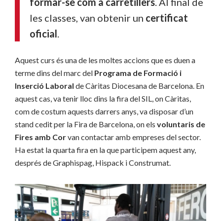
formar-se com a carretillers
. Al final de
les classes, van obtenir un
certificat
oficial
.
Aquest curs és una de les moltes accions que es duen a
terme dins del marc del
Programa de Formació i
Inserció Laboral
de Càritas Diocesana de Barcelona. En
aquest cas, va tenir lloc dins la fira del SIL, on Càritas,
com de costum aquests darrers anys, va disposar d’un
stand cedit per la Fira de Barcelona, on els
voluntaris de
Fires amb Cor
van contactar amb empreses del sector.
Ha estat la quarta fira en la que participem aquest any,
després de Graphispag, Hispack i Construmat.