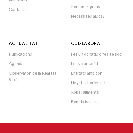
Persones grans
Contacte
Necessites ajuda?
ACTUALITAT
COL·LABORA
Publicacions
Fes un donatiu o fes-te soci
Agenda
Fes voluntariat
Observatori de la Realitat
Entitats amb cor
Social
Llegats i herències
Roba i aliments
Beneficis fiscals