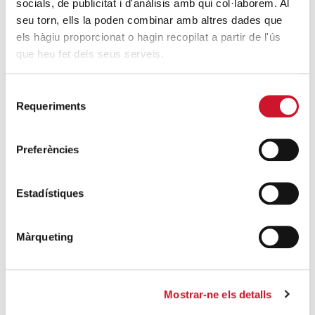
socials, de publicitat i d'anàlisis amb qui col·laborem. Al
SEGUEIX LLEGINT
seu torn, ells la poden combinar amb altres dades que
els hàgiu proporcionat o hagin recopilat a partir de l'ús
Càritas Barcelona acompanya més de
que heu fet dels seus serveis.
4.100 persones en el dispositiu
extraordinari de regularització
Selecció
SEGUEIX LLEGINT
Requeriments
de
consentiment
La campana que canvia vides
Preferències
SEGUEIX LLEGINT
Estadístiques
El voluntariat, una oportunitat per fer
créixer el Maresme
SEGUEIX LLEGINT
Màrqueting
Mostrar-ne els detalls