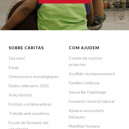
SOBRE CÀRITAS
COM AJUDEM
Qui som?
Coneix els nostres
projectes
Equip
Acollida i acompanyament
Orientacions estratègiques
Famílies i infància
Dades rellevants 2025
Sense llar i habitatge
Arxiu històric
Formació i inserció laboral
Entitats col·laboradores
Ajuda a necessitats
Treballa amb nosaltres
bàsiques
Escola de formació del
Mobilitat humana
voluntariat