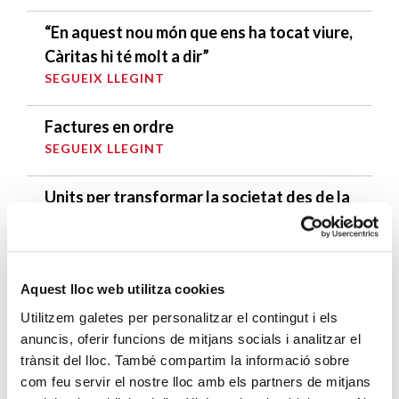
“En aquest nou món que ens ha tocat viure,
Càritas hi té molt a dir”
SEGUEIX LLEGINT
Factures en ordre
SEGUEIX LLEGINT
Units per transformar la societat des de la
misericòrdia
SEGUEIX LLEGINT
Aquest lloc web utilitza cookies
DARRERES ENTRADES
Utilitzem galetes per personalitzar el contingut i els
anuncis, oferir funcions de mitjans socials i analitzar el
Càritas expressa la seva preocupació per
trànsit del lloc. També compartim la informació sobre
la situació a Ceuta i fa una crida a la
com feu servir el nostre lloc amb els partners de mitjans
protecció de la dignitat humana