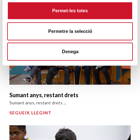
Campanyes solidàries
Permet-les totes
Permetre la selecció
Denega
Sumant anys, restant drets
Sumant anys, restant drets ...
SEGUEIX LLEGINT