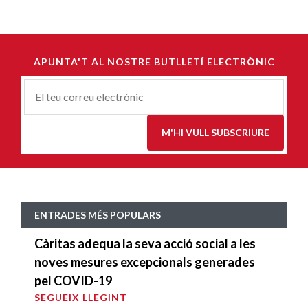
APUNTA'T AL NOSTRE BUTLLETÍ ELECTRÒNIC
Correu-
E
*
M'HI VULL SUBSCRIURE
ENTRADES MÉS POPULARS
Càritas adequa la seva acció social a les
noves mesures excepcionals generades
pel COVID-19
SEGUEIX LLEGINT