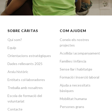
SOBRE CÀRITAS
COM AJUDEM
Qui som?
Coneix els nostres
projectes
Equip
Acollida i acompanyament
Orientacions estratègiques
Famílies i infància
Dades rellevants 2025
Sense llar i habitatge
Arxiu històric
Formació i inserció laboral
Entitats col·laboradores
Ajuda a necessitats
Treballa amb nosaltres
bàsiques
Escola de formació del
Mobilitat humana
voluntariat
Persones grans
Contacte