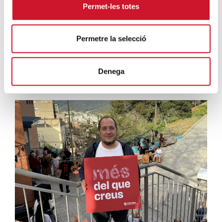
Permet-les totes
Durant la visita, hi destaca la
importància de l’acció
comunitària com a eina de transformació social
: “És
Permetre la selecció
fonamental que les entitats impulsin projectes com
aquest. Amb xarxes, ningú cau. Allà on hi ha més vincle
comunitari, hi ha més possibilitats que la vida sigui
Denega
habitable, sostenible i, sobretot, vida.”