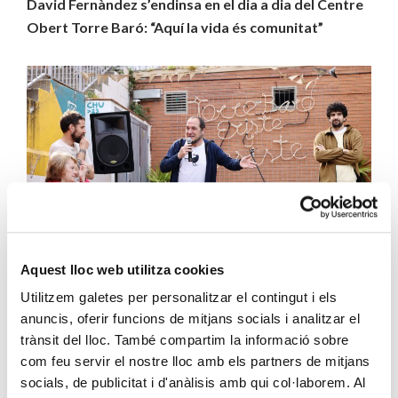
David Fernàndez s’endinsa en el dia a dia del Centre
Obert Torre Baró: “Aquí la vida és comunitat”
Aquest lloc web utilitza cookies
Utilitzem galetes per personalitzar el contingut i els
anuncis, oferir funcions de mitjans socials i analitzar el
“Saber que aquest és l’únic centre social, comunitari i
trànsit del lloc. També compartim la informació sobre
vital del barri és una meravella”, diu emocionat el
com feu servir el nostre lloc amb els partners de mitjans
periodista i activista social, David Fernàndez. Parla del
socials, de publicitat i d'anàlisis amb qui col·laborem. Al