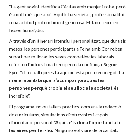
“La gent sovint identifica Càritas amb menjar i roba, però
és molt més que això. Aquí hi ha serietat, professionalitat
i una actitud profundament generosa. Et fan creure en
l’ésser humà”, diu.
A través d’un itinerari intensiu i personalitzat, que dura sis
mesos, les persones participants a Feina amb Cor reben
suport per millorar les seves competències laborals,
reforcen l’autoestima i recuperen la confiança. Segons
Eyre, “el treball que es fa aquí no està prou reconegut.
La
manera amb la qual s’acompanya aquestes
persones perquè trobin el seu lloc a la societat és
increïble”.
El programa inclou tallers pràctics, com ara la redacció
de currículums, simulacions d’entrevistes i espais
d’orientació personal.
“Aquí se’ls dona l’oportunitat i
les eines per fer-ho.
Ningú no vol viure de la caritat: