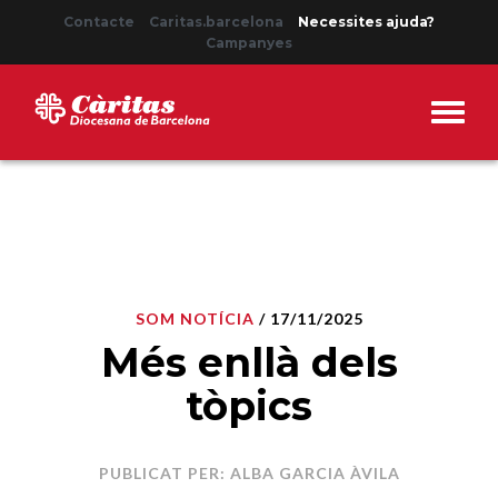
Contacte
Caritas.barcelona
Necessites ajuda?
Campanyes
SOM NOTÍCIA
/ 17/11/2025
Més enllà dels
tòpics
PUBLICAT PER: ALBA GARCIA ÀVILA