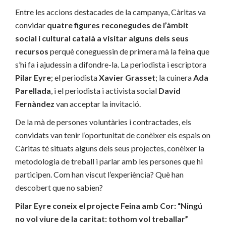
Entre les accions destacades de la campanya, Càritas va
convidar
quatre figures reconegudes de l’àmbit
social i cultural català a visitar alguns dels seus
recursos
perquè coneguessin de primera mà la feina que
s’hi fa i ajudessin a difondre-la. La periodista i escriptora
Pilar Eyre
; el periodista
Xavier Grasset
; la cuinera
Ada
Parellada
, i el periodista i activista social
David
Fernàndez
van acceptar la invitació.
De la mà de persones voluntàries i contractades, els
convidats van tenir l’oportunitat de conèixer els espais on
Càritas té situats alguns dels seus projectes, conèixer la
metodologia de treball i parlar amb les persones que hi
participen. Com han viscut l’experiència? Què han
descobert que no sabien?
Pilar Eyre coneix el projecte Feina amb Cor: “Ningú
no vol viure de la caritat: tothom vol treballar”