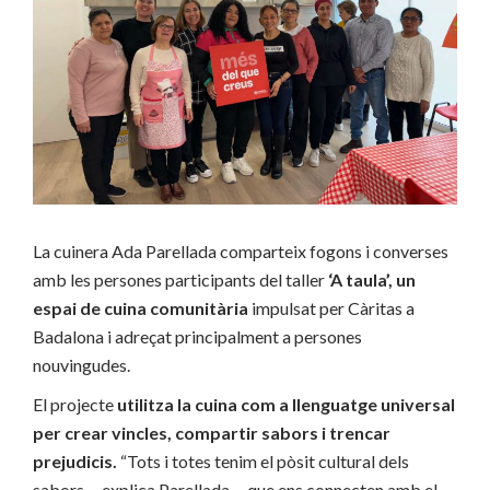
La cuinera Ada Parellada comparteix fogons i converses
amb les persones participants del taller
‘A taula’, un
espai de cuina comunitària
impulsat per Càritas a
Badalona i adreçat principalment a persones
nouvingudes.
El projecte
utilitza la cuina com a llenguatge universal
per crear vincles, compartir sabors i trencar
prejudicis.
“Tots i totes tenim el pòsit cultural dels
sabors —explica Parellada— que ens connecten amb el