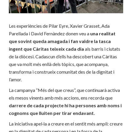
Les experiències de Pilar Eyre, Xavier Grasset, Ada
Parellada i David Fernàndez donen veu a
una realitat
que sovint queda amagada i fan valdre la tasca
ingent que Càritas teixeix cada dia
als barris i ciutats
de la diòcesi. Cadascun d’ells ha descobert una Càritas
que va molt més enllà dels tòpics, que acompanya,
transforma i construeix comunitat des de la dignitat i
l’amor.
La campanya “Més del que creus”, que continuarà activa
els mesos vinents amb més accions, ens recorda que
darrere de cada projecte hi ha persones amb noms i
cognoms que lluiten per tirar endavant.
La iniciativa apel·la a creure en el sentit més ampli: creure
en la dignitat de cada persona i en la força de la