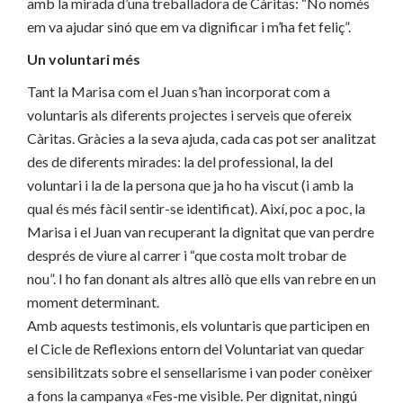
amb la mirada d’una treballadora de Càritas: “No només
em va ajudar sinó que em va dignificar i m’ha fet feliç”.
Un voluntari més
Tant la Marisa com el Juan s’han incorporat com a
voluntaris als diferents projectes i serveis que ofereix
Càritas. Gràcies a la seva ajuda, cada cas pot ser analitzat
des de diferents mirades: la del professional, la del
voluntari i la de la persona que ja ho ha viscut (i amb la
qual és més fàcil sentir-se identificat). Així, poc a poc, la
Marisa i el Juan van recuperant la dignitat que van perdre
després de viure al carrer i “que costa molt trobar de
nou”. I ho fan donant als altres allò que ells van rebre en un
moment determinant.
Amb aquests testimonis, els voluntaris que participen en
el Cicle de Reflexions entorn del Voluntariat van quedar
sensibilitzats sobre el sensellarisme i van poder conèixer
a fons la campanya «Fes-me visible. Per dignitat, ningú