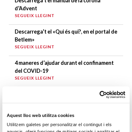
Descarrega’t el manual de la corona
d’Advent
SEGUEIX LLEGINT
Descarrega’t el «Qui és qui?, en el portal de
Betlem»
SEGUEIX LLEGINT
4 maneres d’ajudar durant el confinament
del COVID-19
SEGUEIX LLEGINT
ENTRADES RELACIONADES
En els darrers cinc anys, més de 1500
Aquest lloc web utilitza cookies
persones sense llar a Badalona han passat
Utilitzem galetes per personalitzar el contingut i els
pel programa d’Inclusió Bisbe Carrera
anuncis, oferir funcions de mitjans socials i analitzar el