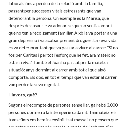
laborals fins a pèrdua de la relació amb la família,
passant per successos vitals estressants que van
deteriorant la persona. Un exemple és la Marisa, que
després de casar-se va adonar-se que no sentia amor i
que no tenia recolzament familiar. Això la va portar a una
gran depressió i va acabar prenent drogues. La seva vida
es va deteriorar tant que va passar a viure al carrer: “Si no
fos per Càritas i per tot l’esforç que he fet, ara mateix no
estaria viva”. També el Juan ha passat per la mateixa
situació: anys dormint al carrer amb tot el que això
comporta. Els dos, en tot el temps que van estar al carrer,
van perdre la seva dignitat.
I llavors, què?
Segons el recompte de persones sense llar, gairebé 3.000
persones dormen a la intempèrie cada nit. Tanmateix, els
transeünts ens hem insensibilitzat massa i no pensem que
aquestes persones són només la punta del iceberg d’un