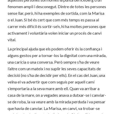
fenomen ampli i desconegut. Dintre de totes les persones
sense llar, però, hi ha exemples de sortida, com la Marisa
o el Juan. Si bé és cert que com més temps es passa al
carrer més difícil és sortir-se’n, hi ha moltes persones que
activament i voluntària volen iniciar un procés de canvi
vital.
La principal ajuda que els podem oferir és la confiança i
alguns gestos per a tornar-los la dignitat com una mirada,
una carícia o una conversa. Però sempre s’ha de veure
l’altre com un mateix i no suplir les seves capacitats de
decisió (no s’ha de decidir per ells). En el cas del Juan, una
veïna el va advertir que com seguís per aquell camí
s’emportaria a la seva mare amb ell. Quan va arribar a
casa de la mare, on a vegades anava a dutxar-se i canviar-
se de roba, la va veure amb la mirada perduda i va pensar
que havia de canviar. La Marisa, en canvi, va trobar-se