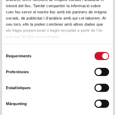
SEGUEIX LLEGINT
trànsit del lloc. També compartim la informació sobre
com feu servir el nostre lloc amb els partners de mitjans
L’Hospitalet comptabilitza 117 persones
socials, de publicitat i d'anàlisis amb qui col·laborem. Al
dormint al carrer en el recompte anual de
seu torn, ells la poden combinar amb altres dades que
sensellarisme
els hàgiu proporcionat o hagin recopilat a partir de l'ús
SEGUEIX LLEGINT
que heu fet dels seus serveis.
Neix Habittem, el programa d’habitatge
Selecció
Requeriments
compartit per a famílies monoparentals
de
consentiment
femenines
SEGUEIX LLEGINT
Preferències
Entitats impulsores de la llei per erradicar
Estadístiques
el sensellarisme demanen que s’aprovi
durant el 2023
Màrqueting
SEGUEIX LLEGINT