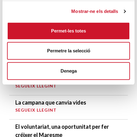
DARRERES ENTRADES
Mostrar-ne els detalls
Càritas expressa la seva preocupació per
la situació a Ceuta i fa una crida a la
Permet-les totes
protecció de la dignitat humana
SEGUEIX LLEGINT
Permetre la selecció
Càritas Barcelona acompanya més de
4.100 persones en el dispositiu
Denega
extraordinari de regularització
SEGUEIX LLEGINT
La campana que canvia vides
SEGUEIX LLEGINT
El voluntariat, una oportunitat per fer
créixer el Maresme