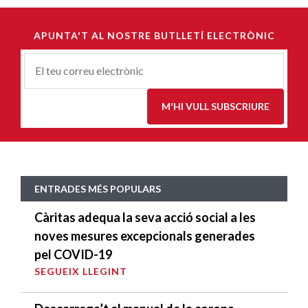
APUNTA'T AL NOSTRE BUTLLETÍ ELECTRÒNIC
Correu-
E
*
M'HI VULL SUBSCRIURE
ENTRADES MÉS POPULARS
Càritas adequa la seva acció social a les
noves mesures excepcionals generades
pel COVID-19
SEGUEIX LLEGINT