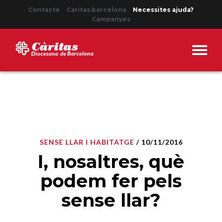
Contacte
Caritas.barcelona
Necessites ajuda?
Campanyes
SENSE LLAR I HABITATGE
/ 10/11/2016
I, nosaltres, què
podem fer pels
sense llar?