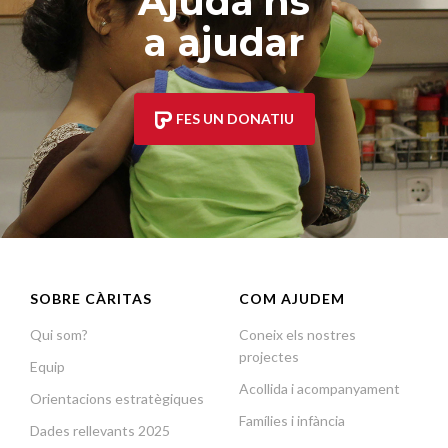
Ajuda'ns
a ajudar
FES UN DONATIU
SOBRE CÀRITAS
COM AJUDEM
Qui som?
Coneix els nostres
projectes
Equip
Acollida i acompanyament
Orientacions estratègiques
Famílies i infància
Dades rellevants 2025