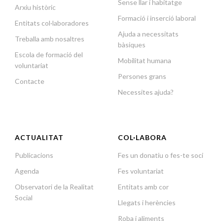
Sense llar i habitatge
Arxiu històric
Formació i inserció laboral
Entitats col·laboradores
Ajuda a necessitats
Treballa amb nosaltres
bàsiques
Escola de formació del
Mobilitat humana
voluntariat
Persones grans
Contacte
Necessites ajuda?
ACTUALITAT
COL·LABORA
Publicacions
Fes un donatiu o fes-te soci
Agenda
Fes voluntariat
Observatori de la Realitat
Entitats amb cor
Social
Llegats i herències
Roba i aliments