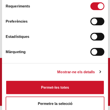
Selecció
Requeriments
de
consentiment
Preferències
JOAN MONTBLANC
Estadístiques
Màrqueting
APUNTA'T AL NOSTRE BUTLLETÍ ELECTRÒNIC
Mostrar-ne els detalls
Correu-
E
*
Permet-les totes
M'HI VULL SUBSCRIURE
Permetre la selecció