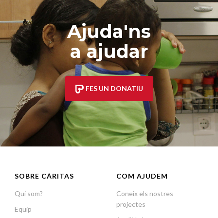
Ajuda'ns
a ajudar
FES UN DONATIU
SOBRE CÀRITAS
COM AJUDEM
Qui som?
Coneix els nostres
projectes
Equip