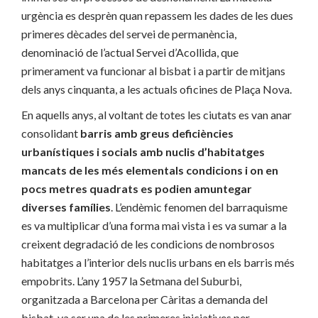
urgència es desprèn quan repassem les dades de les dues
primeres dècades del servei de permanència,
denominació de l’actual Servei d’Acollida, que
primerament va funcionar al bisbat i a partir de mitjans
dels anys cinquanta, a les actuals oficines de Plaça Nova.
En aquells anys, al voltant de totes les ciutats es van anar
consolidant
barris amb greus deficiències
urbanístiques i socials amb nuclis d’habitatges
mancats de les més elementals condicions i on en
pocs metres quadrats es podien amuntegar
diverses famílies
. L’endèmic fenomen del barraquisme
es va multiplicar d’una forma mai vista i es va sumar a la
creixent degradació de les condicions de nombrosos
habitatges a l’interior dels nuclis urbans en els barris més
empobrits. L’any 1957 la Setmana del Suburbi,
organitzada a Barcelona per Càritas a demanda del
bisbat, va ser una de les primeres iniciatives per