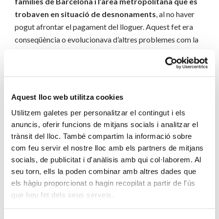
famílies de Barcelona i l’àrea metropolitana que es
trobaven en situació de desnonaments
, al no haver
pogut afrontar el pagament del lloguer. Aquest fet era
conseqüència o evolucionava d’altres problemes com la
manca de feina i conflictes laborals, pensions insuficients
i manca de cobertures socials, problemàtiques familiars,
endeutaments, desarrelament i marginació,
escolarització i alimentació dels fills, etc. Tal com
Aquest lloc web utilitza cookies
succeeix avui dia, la llar ha estat històricament la clau des
Utilitzem galetes per personalitzar el contingut i els
d’on s’expliquen bona part dels problemes que pateix la
anuncis, oferir funcions de mitjans socials i analitzar el
societat.
trànsit del lloc. També compartim la informació sobre
com feu servir el nostre lloc amb els partners de mitjans
socials, de publicitat i d'anàlisis amb qui col·laborem. Al
seu torn, ells la poden combinar amb altres dades que
els hàgiu proporcionat o hagin recopilat a partir de l'ús
que heu fet dels seus serveis.