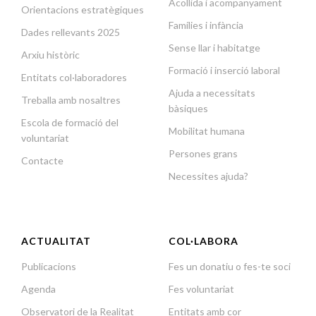
Acollida i acompanyament
Orientacions estratègiques
Famílies i infància
Dades rellevants 2025
Sense llar i habitatge
Arxiu històric
Formació i inserció laboral
Entitats col·laboradores
Ajuda a necessitats
Treballa amb nosaltres
bàsiques
Escola de formació del
Mobilitat humana
voluntariat
Persones grans
Contacte
Necessites ajuda?
ACTUALITAT
COL·LABORA
Publicacions
Fes un donatiu o fes-te soci
Agenda
Fes voluntariat
Observatori de la Realitat
Entitats amb cor