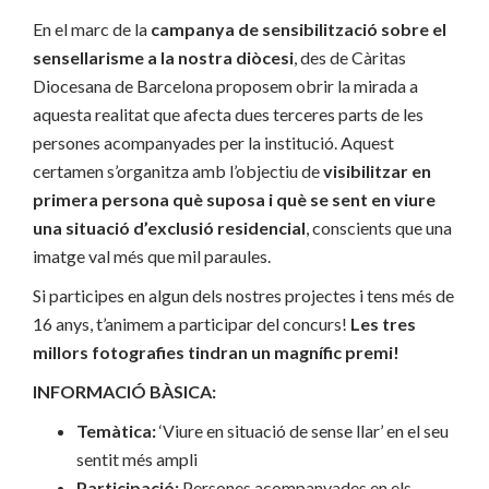
En el marc de la
campanya de sensibilització sobre el
sensellarisme a la nostra diòcesi
, des de Càritas
Diocesana de Barcelona proposem obrir la mirada a
aquesta realitat que afecta dues terceres parts de les
persones acompanyades per la institució. Aquest
certamen s’organitza amb l’objectiu de
visibilitzar en
primera persona què suposa i què se sent en viure
una situació d’exclusió residencial
, conscients que una
imatge val més que mil paraules.
Si participes en algun dels nostres projectes i tens més de
16 anys, t’animem a participar del concurs!
Les tres
millors fotografies tindran un magnífic premi!
INFORMACIÓ BÀSICA:
Temàtica:
‘Viure en situació de sense llar’ en el seu
sentit més ampli
Participació:
Persones acompanyades en els