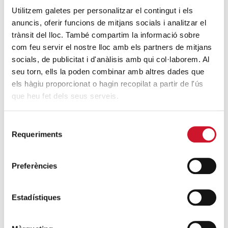
4 maneres d’ajudar durant el confinament
Utilitzem galetes per personalitzar el contingut i els
del COVID-19
anuncis, oferir funcions de mitjans socials i analitzar el
trànsit del lloc. També compartim la informació sobre
SEGUEIX LLEGINT
com feu servir el nostre lloc amb els partners de mitjans
socials, de publicitat i d'anàlisis amb qui col·laborem. Al
ENTRADES RELACIONADES
seu torn, ells la poden combinar amb altres dades que
els hàgiu proporcionat o hagin recopilat a partir de l'ús
Cafè Just, el lloc dels “ningú”
que heu fet dels seus serveis.
SEGUEIX LLEGINT
Selecció
Gairebé 13.000 persones a Barcelona es
Requeriments
de
troben a les portes del sensellarisme
consentiment
SEGUEIX LLEGINT
Preferències
Quant val una llar?
Estadístiques
SEGUEIX LLEGINT
Globus per visibilitzar la dignitat de les