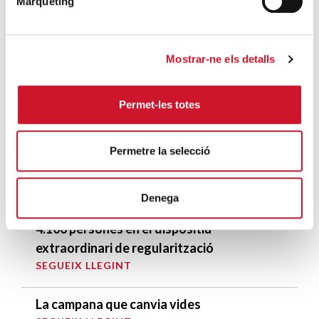
Màrqueting
persones sensellar
SEGUEIX LLEGINT
Mostrar-ne els detalls
DARRERES ENTRADES
Permet-les totes
Càritas expressa la seva preocupació per
la situació a Ceuta i fa una crida a la
Permetre la selecció
protecció de la dignitat humana
SEGUEIX LLEGINT
Denega
Càritas Barcelona acompanya més de
4.100 persones en el dispositiu
extraordinari de regularització
SEGUEIX LLEGINT
La campana que canvia vides