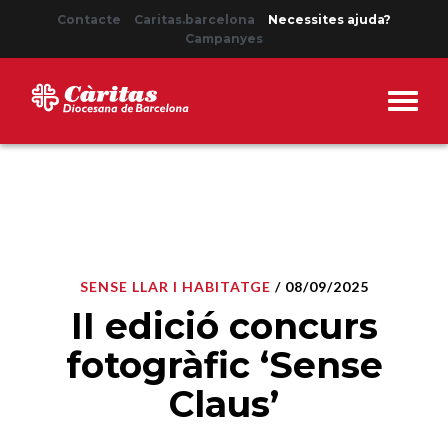
Contacte
Caritas.barcelona
Necessites ajuda?
Campanyes
SENSE LLAR I HABITATGE
/ 08/09/2025
II edició concurs
fotogràfic ‘Sense
Claus’