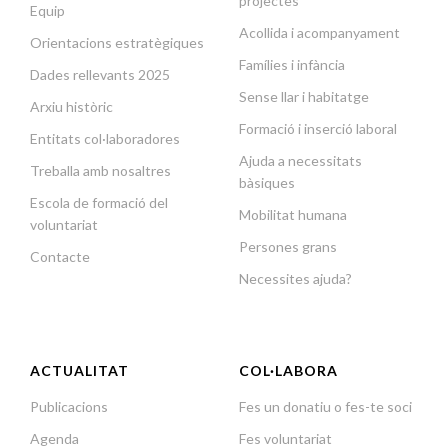
projectes
Equip
Acollida i acompanyament
Orientacions estratègiques
Famílies i infància
Dades rellevants 2025
Sense llar i habitatge
Arxiu històric
Formació i inserció laboral
Entitats col·laboradores
Ajuda a necessitats
Treballa amb nosaltres
bàsiques
Escola de formació del
Mobilitat humana
voluntariat
Persones grans
Contacte
Necessites ajuda?
ACTUALITAT
COL·LABORA
Publicacions
Fes un donatiu o fes-te soci
Agenda
Fes voluntariat