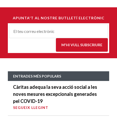
APUNTA'T AL NOSTRE BUTLLETÍ ELECTRÒNIC
Correu-
E
*
M'HI VULL SUBSCRIURE
ENTRADES MÉS POPULARS
Càritas adequa la seva acció social a les
noves mesures excepcionals generades
pel COVID-19
SEGUEIX LLEGINT