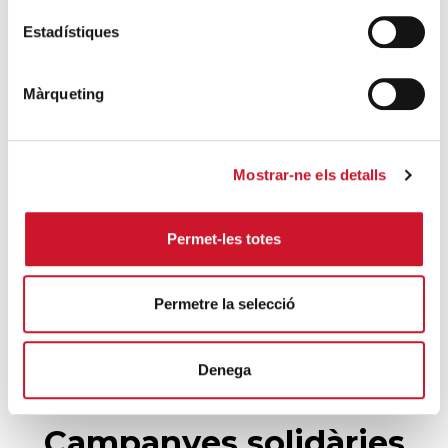
Càritas Barcelona acompanya més de
Estadístiques
4.100 persones en el dispositiu
extraordinari de regularització
Màrqueting
SEGUEIX LLEGINT
La campana que canvia vides
Mostrar-ne els detalls
SEGUEIX LLEGINT
Permet-les totes
El voluntariat, una oportunitat per fer
créixer el Maresme
SEGUEIX LLEGINT
Permetre la selecció
Denega
Campanyes solidàries