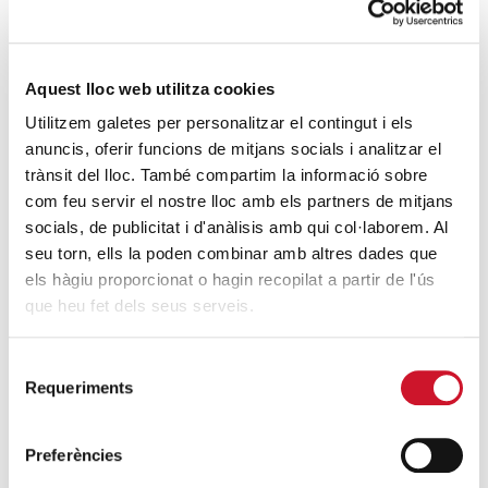
Envellir dignament i combatre l’edatisme
SEGUEIX LLEGINT
Aquest lloc web utilitza cookies
“Quan fas voluntariat, t’adones de
Utilitzem galetes per personalitzar el contingut i els
l’impacte social de les teves accions”
anuncis, oferir funcions de mitjans socials i analitzar el
SEGUEIX LLEGINT
trànsit del lloc. També compartim la informació sobre
com feu servir el nostre lloc amb els partners de mitjans
L’últim dissabte en família
socials, de publicitat i d'anàlisis amb qui col·laborem. Al
seu torn, ells la poden combinar amb altres dades que
SEGUEIX LLEGINT
els hàgiu proporcionat o hagin recopilat a partir de l'ús
que heu fet dels seus serveis.
DARRERES ENTRADES
Selecció
Càritas expressa la seva preocupació per
Requeriments
de
la situació a Ceuta i fa una crida a la
consentiment
protecció de la dignitat humana
Preferències
SEGUEIX LLEGINT