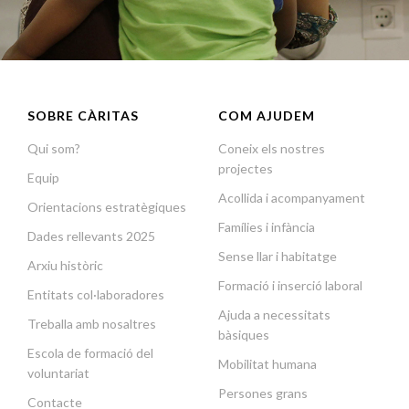
SOBRE CÀRITAS
COM AJUDEM
Qui som?
Coneix els nostres
projectes
Equip
Acollida i acompanyament
Orientacions estratègiques
Famílies i infància
Dades rellevants 2025
Sense llar i habitatge
Arxiu històric
Formació i inserció laboral
Entitats col·laboradores
Ajuda a necessitats
Treballa amb nosaltres
bàsiques
Escola de formació del
Mobilitat humana
voluntariat
Persones grans
Contacte