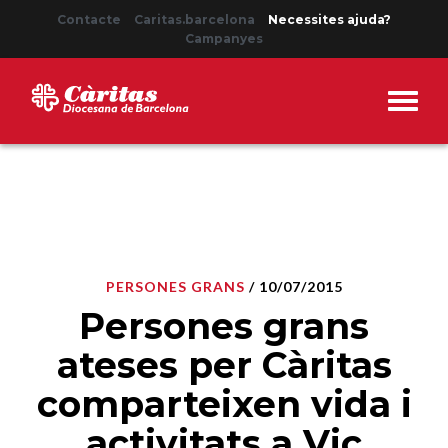
Contacte
Caritas.barcelona
Necessites ajuda?
Campanyes
PERSONES GRANS
/ 10/07/2015
Persones grans
ateses per Càritas
comparteixen vida i
activitats a Vic