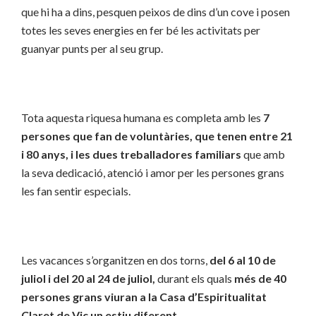
que hi ha a dins, pesquen peixos de dins d’un cove i posen
totes les seves energies en fer bé les activitats per
guanyar punts per al seu grup.
Tota aquesta riquesa humana es completa amb les
7
persones que fan de voluntàries, que tenen entre 21
i 80 anys, i les dues treballadores familiars
que amb
la seva dedicació, atenció i amor per les persones grans
les fan sentir especials.
Les vacances s’organitzen en dos torns,
del 6 al 10 de
juliol i del 20 al 24 de juliol,
durant els quals
més de 40
persones grans viuran a la Casa d’Espiritualitat
Claret de Vic un estiu diferent.