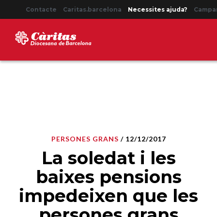
Contacte
Caritas.barcelona
Necessites ajuda?
Campa
PERSONES GRANS
/ 12/12/2017
La soledat i les
baixes pensions
impedeixen que les
persones grans