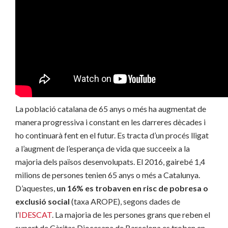
La població catalana de 65 anys o més ha augmentat de
manera progressiva i constant en les darreres dècades i
ho continuarà fent en el futur. Es tracta d’un procés lligat
a l’augment de l’esperança de vida que succeeix a la
majoria dels països desenvolupats. El 2016, gairebé 1,4
milions de persones tenien 65 anys o més a Catalunya.
D’aquestes,
un 16% es trobaven en risc de pobresa o
exclusió social
(taxa AROPE), segons dades de
l’
IDESCAT
. La majoria de les persones grans que reben el
suport de Càritas Diocesana de Barcelona es troben en