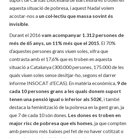
aquesta situació de pobresa, i aquest Nadal volem
acostar-nos a
un col·lectiu que massa sovint és
invisible
.
Durant el 2016
vam acompanyar 1.312 persones de
més de 65 anys, un 11% més que el 2015
. El 70%
d’aquestes persones grans viuen soles, xifra que
contrasta amb el 17,6% que es troben en aquesta
situació a Catalunya (300.000 persones, 175.000 de les
quals viuen soles sense desitjar-ho, segons el darrer
informe INSOCAT d’ECAS). En matèria econòmica,
9 de
cada 10 persones grans a les quals donem suport
tenen una pensió igual o inferior als 502€
, i també
destaca la feminització de la pobresa en la gent gran, ja
que 7 de cada 10 són dones.
Les dones es troben en
major risc de pobresa que els homes
, ja que compten
amb pensions més baixes pel fet de no haver cotitzat o