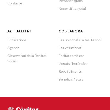
Persones grans
Contacte
Necessites ajuda?
ACTUALITAT
COL·LABORA
Publicacions
Fes un donatiu o fes-te soci
Agenda
Fes voluntariat
Observatori de la Realitat
Entitats amb cor
Social
Llegats i herències
Roba i aliments
Beneficis fiscals