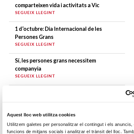
comparteixen vida i activitats a Vic
SEGUEIX LLEGINT
1 d’octubre: Dia Internacional de les
Persones Grans
SEGUEIX LLEGINT
Sí, les persones grans necessitem
companyia
SEGUEIX LLEGINT
DARRERES ENTRADES
Càritas expressa la seva preocupació per
Aquest lloc web utilitza cookies
la situació a Ceuta i fa una crida a la
Utilitzem galetes per personalitzar el contingut i els anuncis, 
protecció de la dignitat humana
funcions de mitjans socials i analitzar el trànsit del lloc. Tam
SEGUEIX LLEGINT