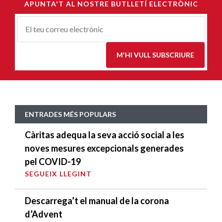
APUNTA'T AL NOSTRE BUTLLETÍ ELECTRÒNIC
Correu-
E
*
M'HI VULL SUBSCRIURE
ENTRADES MÉS POPULARS
Càritas adequa la seva acció social a les
noves mesures excepcionals generades
pel COVID-19
SEGUEIX LLEGINT
Descarrega’t el manual de la corona
d’Advent