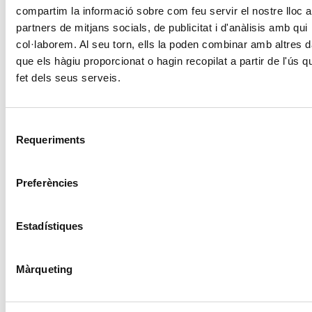
compartim la informació sobre com feu servir el nostre lloc 
partners de mitjans socials, de publicitat i d'anàlisis amb qui
Càritas Barcelona acompanya més de
col·laborem. Al seu torn, ells la poden combinar amb altres 
4.100 persones en el dispositiu
que els hàgiu proporcionat o hagin recopilat a partir de l'ús 
extraordinari de regularització
fet dels seus serveis.
SEGUEIX LLEGINT
Selecció
La campana que canvia vides
Requeriments
de
SEGUEIX LLEGINT
consentiment
El voluntariat, una oportunitat per fer
Preferències
créixer el Maresme
SEGUEIX LLEGINT
Estadístiques
Màrqueting