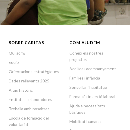
SOBRE CÀRITAS
COM AJUDEM
Qui som?
Coneix els nostres
projectes
Equip
Acollida i acompanyament
Orientacions estratègiques
Famílies i infància
Dades rellevants 2025
Sense llar i habitatge
Arxiu històric
Formació i inserció laboral
Entitats col·laboradores
Ajuda a necessitats
Treballa amb nosaltres
bàsiques
Escola de formació del
Mobilitat humana
voluntariat