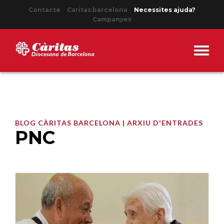
Contacte
Caritas.barcelona
Necessites ajuda?
Campanyes
BLOG CÀRITAS BARCELONA | ARXIU D'ENTRADES
PNC