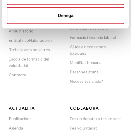
Equip
Acollida i acompanyament
Orientacions estratègiques
Denega
Famílies i infància
Dades rellevants 2025
Sense llar i habitatge
Arxiu històric
Formació i inserció laboral
Entitats col·laboradores
Ajuda a necessitats
Treballa amb nosaltres
bàsiques
Escola de formació del
Mobilitat humana
voluntariat
Persones grans
Contacte
Necessites ajuda?
ACTUALITAT
COL·LABORA
Publicacions
Fes un donatiu o fes-te soci
Agenda
Fes voluntariat