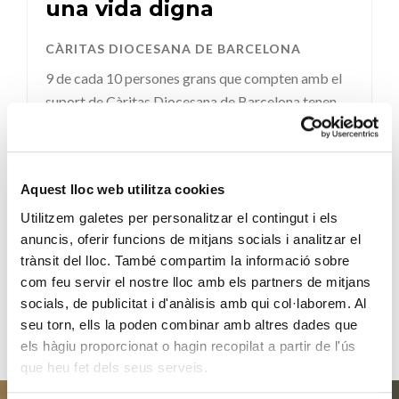
una vida digna
CÀRITAS DIOCESANA DE BARCELONA
9 de cada 10 persones grans que compten amb el
suport de Càritas Diocesana de Barcelona tenen
una pensió igual...
SEGUEIX LLEGINT
Aquest lloc web utilitza cookies
Utilitzem galetes per personalitzar el contingut i els
anuncis, oferir funcions de mitjans socials i analitzar el
VEURE'N MÉS
trànsit del lloc. També compartim la informació sobre
com feu servir el nostre lloc amb els partners de mitjans
socials, de publicitat i d'anàlisis amb qui col·laborem. Al
seu torn, ells la poden combinar amb altres dades que
els hàgiu proporcionat o hagin recopilat a partir de l'ús
que heu fet dels seus serveis.