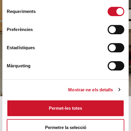
Selecció
Requeriments
de
consentiment
Ajuda'ns
Preferències
a ajudar
Estadístiques
FES UN DONATIU
Màrqueting
Mostrar-ne els detalls
Permet-les totes
SOBRE CÀRITAS
COM AJUDEM
Qui som?
Coneix els nostres
Permetre la selecció
projectes