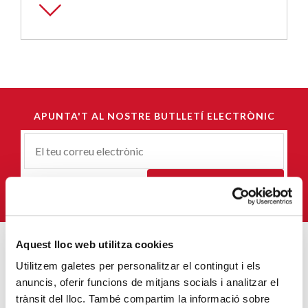
APUNTA'T AL NOSTRE BUTLLETÍ ELECTRÒNIC
Correu-
E
*
M'HI VULL SUBSCRIURE
Aquest lloc web utilitza cookies
Utilitzem galetes per personalitzar el contingut i els
ENTRADES MÉS POPULARS
anuncis, oferir funcions de mitjans socials i analitzar el
Càritas adequa la seva acció social a les
trànsit del lloc. També compartim la informació sobre