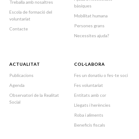
Treballa amb nosaltres
bàsiques
Escola de formació del
Mobilitat humana
voluntariat
Persones grans
Contacte
Necessites ajuda?
ACTUALITAT
COL·LABORA
Publicacions
Fes un donatiu o fes-te soci
Agenda
Fes voluntariat
Observatori de la Realitat
Entitats amb cor
Social
Llegats i herències
Roba i aliments
Beneficis fiscals