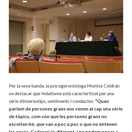
Per la seva banda, la psicogerontòloga Montse Celdrán
va destacar que l’edatisme està caracteritzat per una
sèrie d’estereotips, sentiments i conductes.
“Quan
parlem de persones grans ens venen al cap una sèrie
de tòpics, com són que les persones grans no
escolten bé, que van a poc a poc o que no entenen
les coses. Cadascú és diferent, i no podem posar a