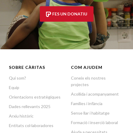
FES UN DONATIU
SOBRE CÀRITAS
COM AJUDEM
Qui som?
Coneix els nostres
projectes
Equip
Acollida i acompanyament
Orientacions estratègiques
Famílies i infància
Dades rellevants 2025
Sense llar i habitatge
Arxiu històric
Formació i inserció laboral
Entitats col·laboradores
Ajuda a necessitats