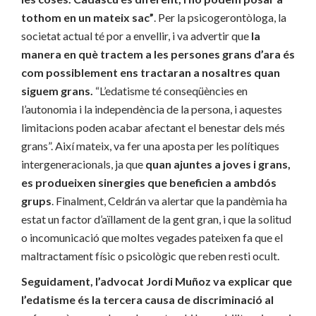
tothom en un mateix sac”
. Per la psicogerontòloga, la
societat actual té por a envellir, i va advertir que
la
manera en què tractem a les persones grans d’ara és
com possiblement ens tractaran a nosaltres quan
siguem grans.
“L’edatisme té conseqüències en
l’autonomia i la independència de la persona, i aquestes
limitacions poden acabar afectant el benestar dels més
grans”. Així mateix, va fer una aposta per les polítiques
intergeneracionals, ja que
quan ajuntes a joves i grans,
es produeixen sinergies que beneficien a ambdós
grups
. Finalment, Celdrán va alertar que la pandèmia ha
estat un factor d’aïllament de la gent gran, i que la solitud
o incomunicació que moltes vegades pateixen fa que el
maltractament físic o psicològic que reben resti ocult.
Seguidament, l’advocat Jordi Muñoz va explicar que
l’edatisme és la tercera causa de discriminació al