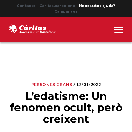
Contacte
Caritas.barcelona
Necessites ajuda?
Campanyes
PERSONES GRANS
/ 12/01/2022
L’edatisme: Un
fenomen ocult, però
creixent