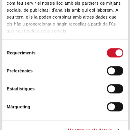
noves mesures excepcionals generades
com feu servir el nostre lloc amb els partners de mitjans
socials, de publicitat i d'anàlisis amb qui col·laborem. Al
pel COVID-19
seu torn, ells la poden combinar amb altres dades que
SEGUEIX LLEGINT
els hàgiu proporcionat o hagin recopilat a partir de l'ús
que heu fet dels seus serveis.
Descarrega’t el manual de la corona
d’Advent
Selecció
SEGUEIX LLEGINT
Requeriments
de
consentiment
Descarrega’t el «Qui és qui?, en el portal de
Preferències
Betlem»
SEGUEIX LLEGINT
Estadístiques
4 maneres d’ajudar durant el confinament
del COVID-19
Màrqueting
SEGUEIX LLEGINT