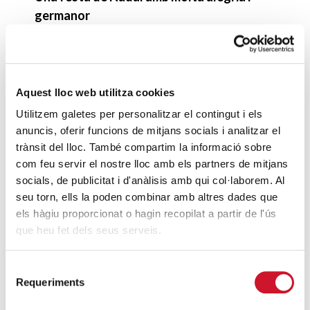
germanor
SEGUEIX LLEGINT
La soledat no desitjada: un compromís per
a tots
Aquest lloc web utilitza cookies
SEGUEIX LLEGINT
Utilitzem galetes per personalitzar el contingut i els
anuncis, oferir funcions de mitjans socials i analitzar el
Una vida difícil
trànsit del lloc. També compartim la informació sobre
SEGUEIX LLEGINT
com feu servir el nostre lloc amb els partners de mitjans
socials, de publicitat i d'anàlisis amb qui col·laborem. Al
Més que un voluntariat: una trobada entre
seu torn, ells la poden combinar amb altres dades que
els hàgiu proporcionat o hagin recopilat a partir de l'ús
generacions que deixa empremta
que heu fet dels seus serveis.
SEGUEIX LLEGINT
Selecció
Requeriments
DARRERES ENTRADES
de
consentiment