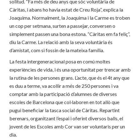
solitud. “Fa més de deu anys que sóc voluntària de
Càritas, i abans ho havia estat de Creu Roja”, explica la
Joaquima. Normalment, la Joaquima i la Carme es troben
un cop per setmana, surten a passejar, conversen o
simplement passen una bona estona. “Càritas em fa feliç”,
diu la Carme. La relació amb la seva voluntària és
d’amistat, com si fossin de la mateixa família.
La festa intergeneracional posa en comú moltes
experiències de vida, i és una oportunitat per trencar amb
la rutina de les persones grans. L’acte, que és el 4t any que
es duu a terme, va acollir a més de 250 persones i va
comptar amb la participació d’alumnes de diverses
escoles de Barcelona que col·laboren en tot allò que
pugui beneficiar la tasca social de Càritas. Repartint
berenars, organitzant l’espai i oferint diversos balls, el
jovent de les Escoles amb Cor van ser voluntaris per un
dia.