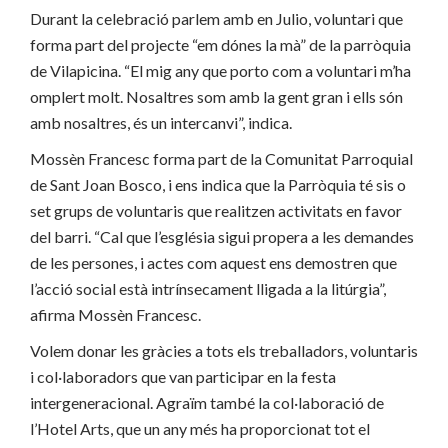
Durant la celebració parlem amb en Julio, voluntari que
forma part del projecte “em dónes la mà” de la parròquia
de Vilapicina. “El mig any que porto com a voluntari m’ha
omplert molt. Nosaltres som amb la gent gran i ells són
amb nosaltres, és un intercanvi”, indica.
Mossèn Francesc forma part de la Comunitat Parroquial
de Sant Joan Bosco, i ens indica que la Parròquia té sis o
set grups de voluntaris que realitzen activitats en favor
del barri. “Cal que l’església sigui propera a les demandes
de les persones, i actes com aquest ens demostren que
l’acció social està intrínsecament lligada a la litúrgia”,
afirma Mossèn Francesc.
Volem donar les gràcies a tots els treballadors, voluntaris
i col·laboradors que van participar en la festa
intergeneracional. Agraïm també la col·laboració de
l’Hotel Arts, que un any més ha proporcionat tot el