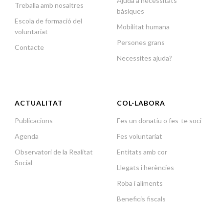
Ajuda a necessitats
Treballa amb nosaltres
bàsiques
Escola de formació del
Mobilitat humana
voluntariat
Persones grans
Contacte
Necessites ajuda?
ACTUALITAT
COL·LABORA
Publicacions
Fes un donatiu o fes-te soci
Agenda
Fes voluntariat
Observatori de la Realitat
Entitats amb cor
Social
Llegats i herències
Roba i aliments
Beneficis fiscals