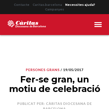
Contacte
Caritas.barcelona
Necessites ajuda?
Campanyes
PERSONES GRANS
/ 19/05/2017
Fer-se gran, un
motiu de celebració
PUBLICAT PER: CÀRITAS DIOCESANA DE
BARCELONA