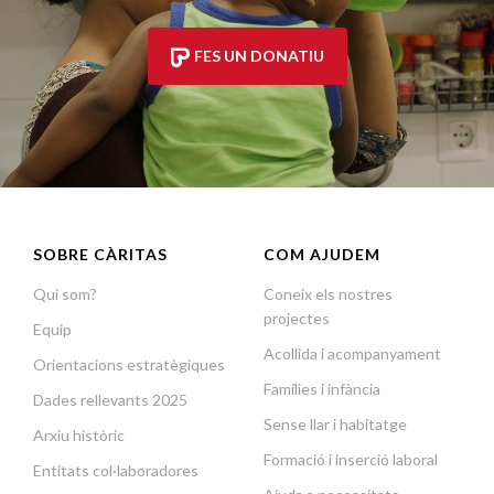
FES UN DONATIU
SOBRE CÀRITAS
COM AJUDEM
Qui som?
Coneix els nostres
projectes
Equip
Acollida i acompanyament
Orientacions estratègiques
Famílies i infància
Dades rellevants 2025
Sense llar i habitatge
Arxiu històric
Formació i inserció laboral
Entitats col·laboradores