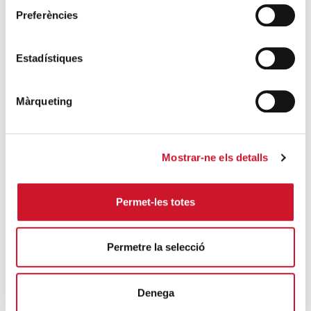
Càritas expressa la seva preocupació per
Preferències
la situació a Ceuta i fa una crida a la
protecció de la dignitat humana
SEGUEIX LLEGINT
Estadístiques
Càritas Barcelona acompanya més de
Màrqueting
4.100 persones en el dispositiu
extraordinari de regularització
SEGUEIX LLEGINT
Mostrar-ne els detalls
La campana que canvia vides
Permet-les totes
SEGUEIX LLEGINT
El voluntariat, una oportunitat per fer
Permetre la selecció
créixer el Maresme
SEGUEIX LLEGINT
Denega