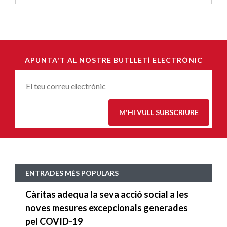
APUNTA'T AL NOSTRE BUTLLETÍ ELECTRÒNIC
Correu-
E
*
M'HI VULL SUBSCRIURE
ENTRADES MÉS POPULARS
Càritas adequa la seva acció social a les
noves mesures excepcionals generades
pel COVID-19