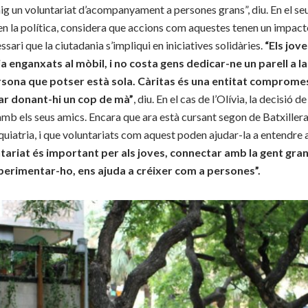
g un voluntariat d’acompanyament a persones grans”, diu. En el seu 
en la política, considera que accions com aquestes tenen un impacte
ssari que la ciutadania s’impliqui en iniciatives solidàries.
“Els jov
ia enganxats al mòbil, i no costa gens dedicar-ne un parell a l
ona que potser està sola. Càritas és una entitat compromesa 
ar donant-hi un cop de mà”
, diu. En el cas de l’Olívia, la decisió d
amb els seus amics. Encara que ara està cursant segon de Batxillerat,
quiatria, i que voluntariats com aquest poden ajudar-la a entendre 
tariat és important per als joves, connectar amb la gent gran
perimentar-ho, ens ajuda a créixer com a persones”.