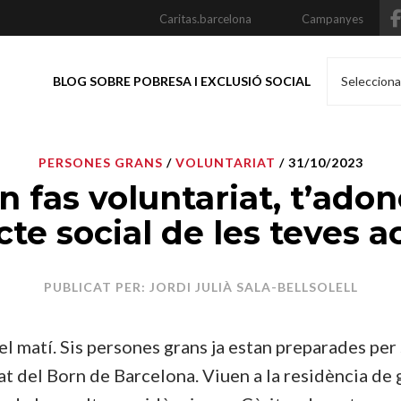
Caritas.barcelona
Campanyes
BLOG SOBRE POBRESA I EXCLUSIÓ SOCIAL
Selecciona
PERSONES GRANS
/
VOLUNTARIAT
/ 31/10/2023
 fas voluntariat, t’ado
cte social de les teves a
PUBLICAT PER: JORDI JULIÀ SALA-BELLSOLELL
l matí. Sis persones grans ja estan preparades per 
at del Born de Barcelona. Viuen a la residència de 