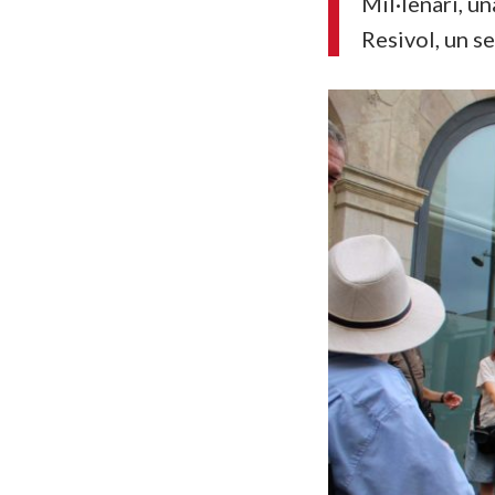
Mil·lenari, u
Resivol, un s