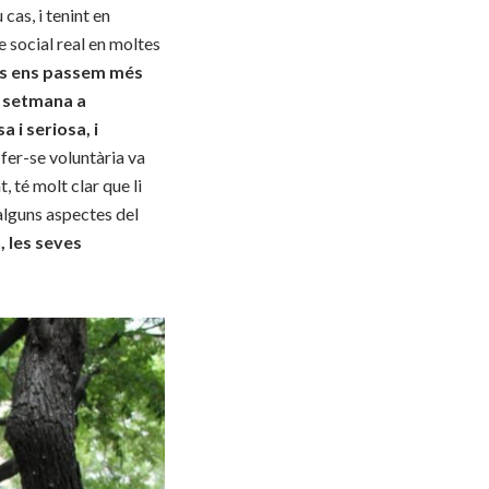
cas, i tenint en
 social real en moltes
es ens passem més
a setmana a
i seriosa, i
e fer-se voluntària va
 té molt clar que li
alguns aspectes del
, les seves