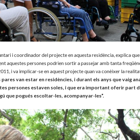
tari i coordinador del projecte en aquesta residència, explica que 
ment aquestes persones podrien sortir a passejar amb tanta freqüèn
2011, i va implicar-se en aquest projecte quan va conèixer la realita
 pares van estar en residències, i durant els anys que vaig ana
tes persones estaven soles, i que era important oferir part 
lgú que pogués escoltar-les, acompanyar-les”.