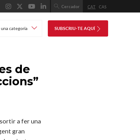
Cercador
CAT
CAS
 una categoria
SUBSCRIU-TE AQUÍ
nes de
ccions”
sortir a fer una
gent gran