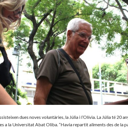
assisteixen dues noves voluntàries, la Júlia i l’Olívia. La Júlia té 20 a
es a la Universitat Abat Oliba. “Havia repartit aliments des de la p