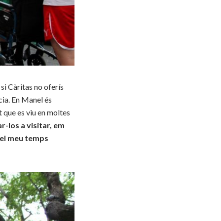
si Càritas no oferís
cia. En Manel és
t que es viu en moltes
r-los a visitar, em
del meu temps