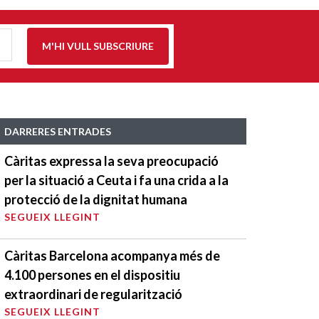
M'HI VULL SUBSCRIURE
DARRERES ENTRADES
Càritas expressa la seva preocupació
per la situació a Ceuta i fa una crida a la
protecció de la dignitat humana
SEGUEIX LLEGINT
Càritas Barcelona acompanya més de
4.100 persones en el dispositiu
extraordinari de regularització
SEGUEIX LLEGINT