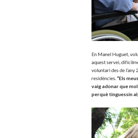
En Manel Huguet, volun
aquest servei, difícil
voluntari des de l’any 
residències.
“Els meus
vaig adonar que mol
perquè tinguessin a