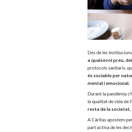
Des de les institucion
a qualsevol preu, de
protocols sanitaris, q
és sociable per natur
mental i emocional.
Durant la pandèmia s’h
la qualitat de vida de
resta de la societat,
A Càritas apostem per 
part activa de les dec