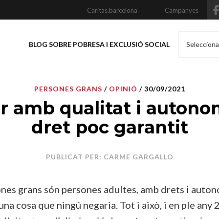
Caritas.barcelona
Campanyes
BLOG SOBRE POBRESA I EXCLUSIÓ SOCIAL
Selecciona
PERSONES GRANS
/
OPINIÓ
/ 30/09/2021
ir amb qualitat i autono
dret poc garantit
PUBLICAT PER: CARME GARGALLO
nes grans són persones adultes, amb drets i auto
una cosa que ningú negaria. Tot i això, i en ple any 