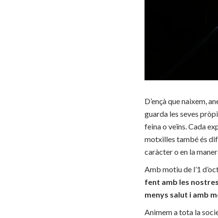
D’ençà que naixem, an
guarda les seves pròpi
feina o veïns. Cada exp
motxilles també és dif
caràcter o en la manera
Amb motiu de l’1 d’o
fent amb les nostres
menys salut i amb m
Animem a tota la socie