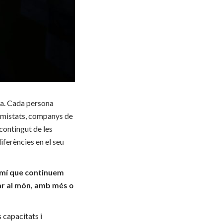
da. Cada persona
 amistats, companys de
 contingut de les
iferències en el seu
 camí que continuem
ar al món, amb més o
 capacitats i