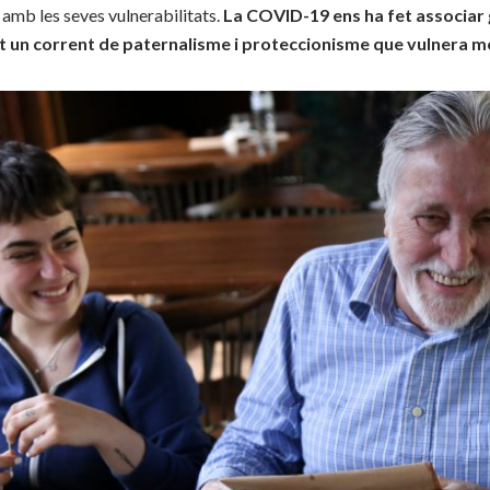
 amb les seves vulnerabilitats.
La COVID-19 ens ha fet associar
nt un corrent de paternalisme i proteccionisme que vulnera mo