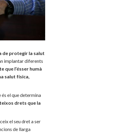
a de protegir la salut
van implantar diferents
te que l’ésser humà
a salut física,
e és el que determina
teixos drets que la
eix el seu dret a ser
ncions de llarga