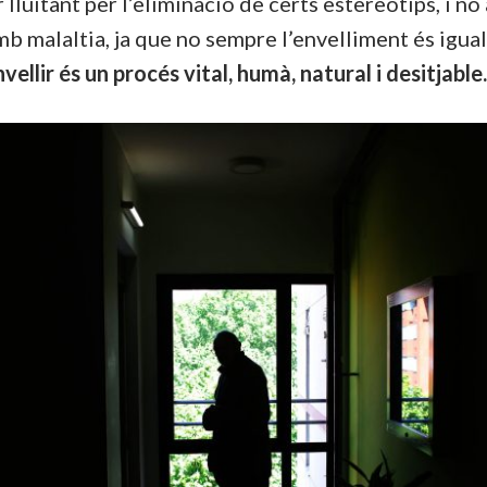
lluitant per l’eliminació de certs estereotips, i no
amb malaltia, ja que no sempre l’envelliment és igu
vellir és un procés vital, humà, natural i desitjable.