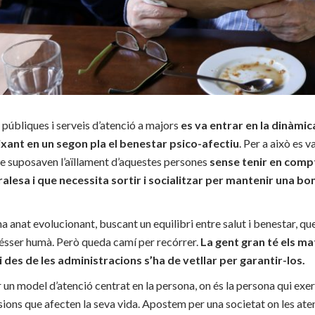
s públiques i serveis d’atenció a majors
es va entrar en la dinàmic
ixant en un segon pla el benestar psico-afectiu
. Per a això es 
ue suposaven l’aïllament d’aquestes persones
sense tenir en comp
alesa i que necessita sortir i socialitzar per mantenir una bon
a anat evolucionant, buscant un equilibri entre salut i benestar, qu
 l’ésser humà. Però queda camí per recórrer.
La gent gran té els ma
 i des de les administracions s’ha de vetllar per garantir-los.
un model d’atenció centrat en la persona, on és la persona qui exerc
isions que afecten la seva vida. Apostem per una societat on les ate