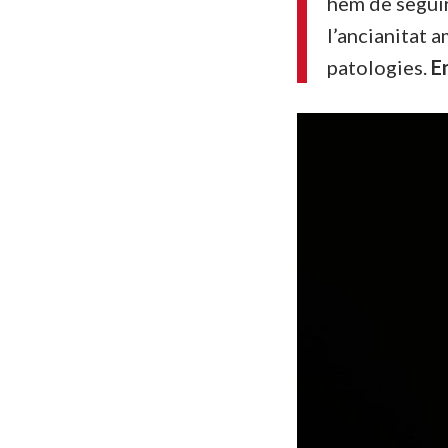
hem de seguir 
l’ancianitat 
patologies.
En