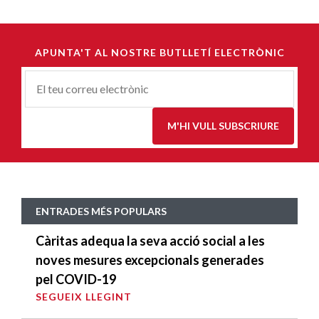
APUNTA'T AL NOSTRE BUTLLETÍ ELECTRÒNIC
Correu-
E
*
M'HI VULL SUBSCRIURE
ENTRADES MÉS POPULARS
Càritas adequa la seva acció social a les
noves mesures excepcionals generades
pel COVID-19
SEGUEIX LLEGINT