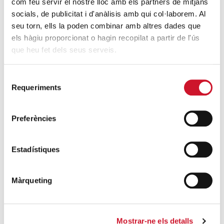
SEGUEIX LLEGINT
com feu servir el nostre lloc amb els partners de mitjans
socials, de publicitat i d'anàlisis amb qui col·laborem. Al
seu torn, ells la poden combinar amb altres dades que
“Vaig estar a la cua per demanar menjar.
els hàgiu proporcionat o hagin recopilat a partir de l'ús
Ara sóc voluntària”
que heu fet dels seus serveis.
SEGUEIX LLEGINT
Selecció
Càritas Catalunya impulsa una campanya
Requeriments
de
per dignificar l’accés a l’alimentació
consentiment
SEGUEIX LLEGINT
Preferències
Càritas Interparroquial de Mataró
inaugura un nou DISA
Estadístiques
SEGUEIX LLEGINT
Màrqueting
DARRERES ENTRADES
Càritas expressa la seva preocupació per
Mostrar-ne els detalls