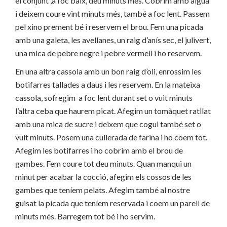
el conjunt ,a foc baix, deu minuts més. Cobrim amb aigua
i deixem coure vint minuts més, també a foc lent. Passem
pel xino prement bé i reservem el brou. Fem una picada
amb una galeta, les avellanes, un raig d’anís sec, el julivert,
una mica de pebre negre i pebre vermell i ho reservem.
En una altra cassola amb un bon raig d’oli, enrossim les
botifarres tallades a daus i les reservem. En la mateixa
cassola, sofregim a foc lent durant set o vuit minuts
l’altra ceba que haurem picat. Afegim un tomàquet ratllat
amb una mica de sucre i deixem que cogui també set o
vuit minuts. Posem una cullerada de farina i ho coem tot.
Afegim les botifarres i ho cobrim amb el brou de
gambes. Fem coure tot deu minuts. Quan manqui un
minut per acabar la cocció, afegim els cossos de les
gambes que teníem pelats. Afegim també al nostre
guisat la picada que teníem reservada i coem un parell de
minuts més. Barregem tot bé i ho servim.