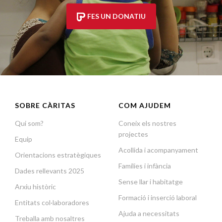
FES UN DONATIU
SOBRE CÀRITAS
COM AJUDEM
Qui som?
Coneix els nostres
projectes
Equip
Acollida i acompanyament
Orientacions estratègiques
Famílies i infància
Dades rellevants 2025
Sense llar i habitatge
Arxiu històric
Formació i inserció laboral
Entitats col·laboradores
Ajuda a necessitats
Treballa amb nosaltres