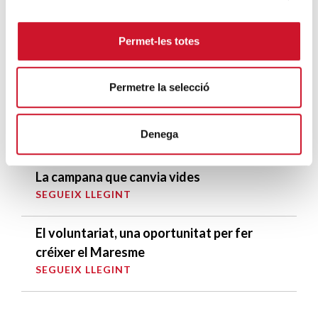
la situació a Ceuta i fa una crida a la
protecció de la dignitat humana
Permet-les totes
SEGUEIX LLEGINT
Càritas Barcelona acompanya més de
Permetre la selecció
4.100 persones en el dispositiu
extraordinari de regularització
Denega
SEGUEIX LLEGINT
La campana que canvia vides
SEGUEIX LLEGINT
El voluntariat, una oportunitat per fer
créixer el Maresme
SEGUEIX LLEGINT