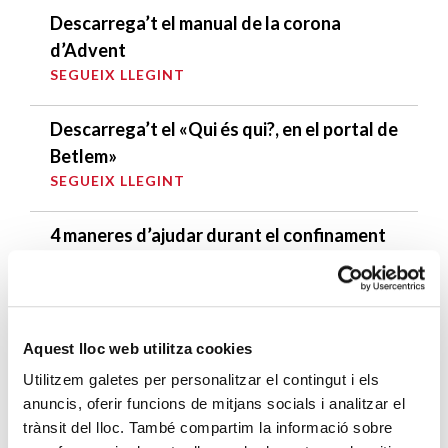
Descarrega’t el manual de la corona
d’Advent
SEGUEIX LLEGINT
Descarrega’t el «Qui és qui?, en el portal de
Betlem»
SEGUEIX LLEGINT
4 maneres d’ajudar durant el confinament
del COVID-19
SEGUEIX LLEGINT
Aquest lloc web utilitza cookies
ENTRADES RELACIONADES
Utilitzem galetes per personalitzar el contingut i els
Com acabar amb el malbaratament
anuncis, oferir funcions de mitjans socials i analitzar el
alimentari als menjadors escolars?
trànsit del lloc. També compartim la informació sobre