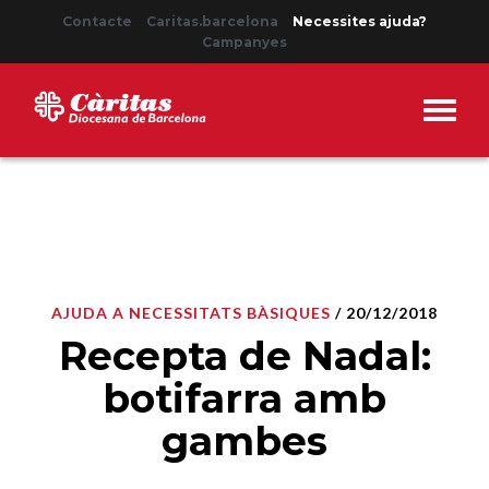
Contacte
Caritas.barcelona
Necessites ajuda?
Campanyes
AJUDA A NECESSITATS BÀSIQUES
/ 20/12/2018
Recepta de Nadal:
botifarra amb
gambes