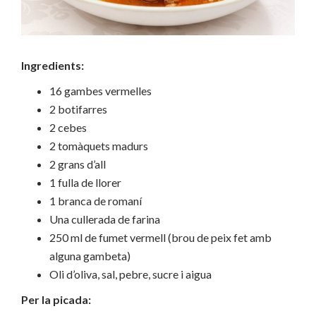
Ingredients:
16 gambes vermelles
2 botifarres
2 cebes
2 tomàquets madurs
2 grans d’all
1 fulla de llorer
1 branca de romaní
Una cullerada de farina
250 ml de fumet vermell (brou de peix fet amb
alguna gambeta)
Oli d’oliva, sal, pebre, sucre i aigua
Per la picada: