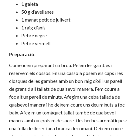
1 galeta
50 g d’avellanes
1 manat petit de julivert
1 raig d’anís
Pebre negre
Pebre vermell
Preparació:
Comencem preparant un brou. Pelem les gambes i
reservem els cossos. En una cassola posem els caps i les
closques de les gambes amb un bon raig d’oli i un parell
de grans d’all tallats de qualsevol manera. Fem coure a
foc alt un parell de minuts. Afegim una ceba tallada de
qualsevol manera i ho deixem coure uns deu minuts a foc
baix. Afegim un tomàquet tallat també de qualsevol
manera amb un polsim de sucre i les herbes aromàtiques:
una fulla de llorer i una branca de romaní. Deixem coure