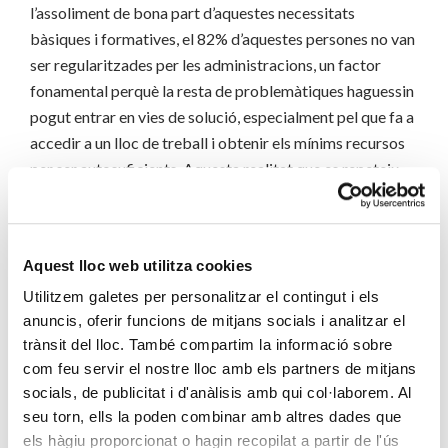
l’assoliment de bona part d’aquestes necessitats
bàsiques i formatives, el 82% d’aquestes persones no van
ser regularitzades per les administracions, un factor
fonamental perquè la resta de problemàtiques haguessin
pogut entrar en vies de solució, especialment pel que fa a
accedir a un lloc de treball i obtenir els mínims recursos
per ser autosuficients. Aquesta realitat que es repeteix
cíclicament xoca frontalment amb les possibilitats de
molts projectes d’atenció i especialment amb la
frustració de les expectatives amb què aquestes
Aquest lloc web utilitza cookies
persones han arribat durant dècades al nostre país en el
Utilitzem galetes per personalitzar el contingut i els
seu objectiu de millorar personalment les seves vides o
anuncis, oferir funcions de mitjans socials i analitzar el
ajudar les seves famílies al país d’origen.
trànsit del lloc. També compartim la informació sobre
com feu servir el nostre lloc amb els partners de mitjans
socials, de publicitat i d'anàlisis amb qui col·laborem. Al
seu torn, ells la poden combinar amb altres dades que
els hàgiu proporcionat o hagin recopilat a partir de l'ús