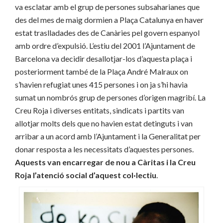
va esclatar amb el grup de persones subsaharianes que
des del mes de maig dormien a Plaça Catalunya en haver
estat traslladades des de Canàries pel govern espanyol
amb ordre d’expulsió. L’estiu del 2001 l’Ajuntament de
Barcelona va decidir desallotjar-los d’aquesta plaça i
posteriorment també de la Plaça André Malraux on
s’havien refugiat unes 415 persones i on ja s’hi havia
sumat un nombrós grup de persones d’origen magribí. La
Creu Roja i diverses entitats, sindicats i partits van
allotjar molts dels que no havien estat detinguts i van
arribar a un acord amb l’Ajuntament i la Generalitat per
donar resposta a les necessitats d’aquestes persones.
Aquests van encarregar de nou a Càritas i la Creu
Roja l’atenció social d’aquest col·lectiu
.