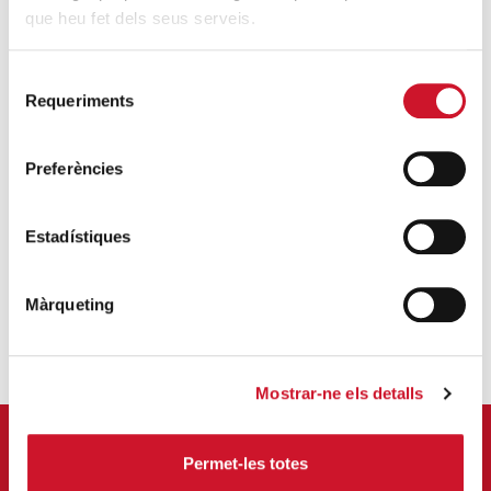
que heu fet dels seus serveis.
església
llei d'estrangeria
migracio
migrants
Selecció
tancades
vulneració de drets
Requeriments
de
consentiment
Preferències
Estadístiques
JOAN MONTBLANC
Màrqueting
Mostrar-ne els detalls
APUNTA'T AL NOSTRE BUTLLETÍ ELECTRÒNIC
Permet-les totes