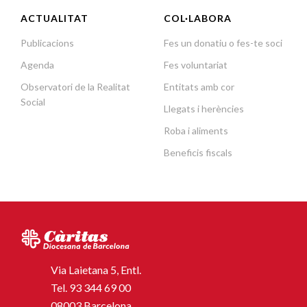
ACTUALITAT
COL·LABORA
Publicacions
Fes un donatiu o fes-te soci
Agenda
Fes voluntariat
Observatori de la Realitat
Entitats amb cor
Social
Llegats i herències
Roba i aliments
Beneficis fiscals
Via Laietana 5, Entl.
Tel.
93 344 69 00
08003 Barcelona.