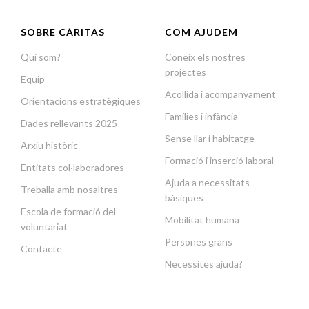
SOBRE CÀRITAS
COM AJUDEM
Qui som?
Coneix els nostres
projectes
Equip
Acollida i acompanyament
Orientacions estratègiques
Famílies i infància
Dades rellevants 2025
Sense llar i habitatge
Arxiu històric
Formació i inserció laboral
Entitats col·laboradores
Ajuda a necessitats
Treballa amb nosaltres
bàsiques
Escola de formació del
Mobilitat humana
voluntariat
Persones grans
Contacte
Necessites ajuda?