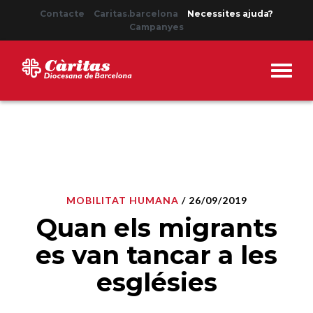
Contacte
Caritas.barcelona
Necessites ajuda?
Campanyes
MOBILITAT HUMANA
/ 26/09/2019
Quan els migrants
es van tancar a les
esglésies