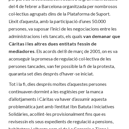
del 4 de febrer a Barcelona organitzada per nombrosos
col·lectius agrupats dins de la Plataforma de Suport.
L’èxit d’aquesta, amb la participació d’unes 50.000
persones, va suposar l’inici de les negociacions entre les
administracions i els tancats, els quals
van demanar que
Càritas i les altres dues entitats fessin de
mediadores
. Els acords del 8 de març de 2001, on es va
aconseguir la promesa de regulació col·lectiva de les
persones tancades, van fer possible la fi de la protesta,
quaranta set dies després d’haver-se iniciat.
Tot i la fi, dies després moltes d’aquestes persones
continuaven dormint a les esglésies per la manca
d’allotjaments i Càritas va haver d’assumir aquesta
problemàtica junt amb l’entitat Ibn Batuta i Iniciatives
Solidàries, acollint-les provisionalment fins que es
revisessin els seus expedients de regulació a pensions,
habitatges i albergs com el de La Conreria a Tiana i