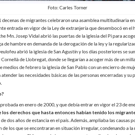
Foto: Carles Torner
1 decenas de migrantes celebraron una asamblea multitudinaria en
nte entrada en vigor de la Ley de extranjería que desembocó en el h
che Mn. Josep Vidal abrió las puertas de la iglesia del Pi para acog
ga de hambre en demanda de la derogación de la ley y la regularizac
lofeu abrió la iglesia de San Agustín y los días posteriores se s
Cornellà de Llobregat, donde se llegarían a acoger más de un milla
e medios de febrero la iglesia de San Pablo con un encierro de muj
a atender las necesidades básicas de las personas encerradas y su p
.
o?
aprobada en enero de 2000, y que debía entrar en vigor el 23 de en
e los derechos que hasta entonces habían tenido los migrant
r de dos años de estancia en el país. Además, ampliaba las causas p
n de los que se encontraran en situación irregular, condenando a la