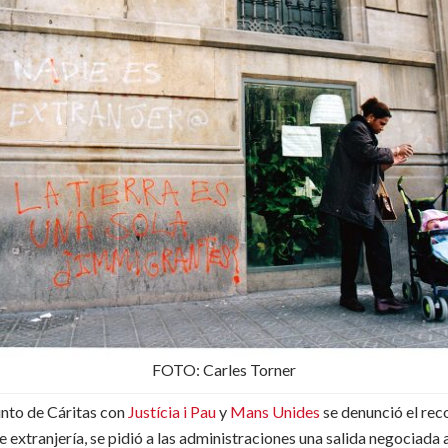
FOTO: Carles Torner
unto de Cáritas con
Justícia i Pau
y
Mans Unides
se denunció el rec
e extranjería, se pidió a las administraciones una salida negociada