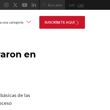
Buscador
CAT
CAS
a una categoría
SUSCRÍBETE AQUÍ
raron en
básicas de las
roceso