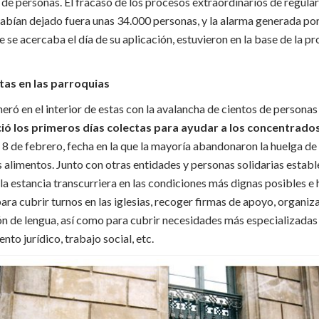
 de personas. El fracaso de los procesos extraordinarios de regula
habían dejado fuera unas 34.000 personas, y la alarma generada po
 se acercaba el día de su aplicación, estuvieron en la base de la p
tas en las parroquias
eró en el interior de estas con la avalancha de cientos de personas 
ició los primeros días colectas para ayudar a los concentrado
l 8 de febrero, fecha en la que la mayoría abandonaron la huelga d
 alimentos. Junto con otras entidades y personas solidarias establ
la estancia transcurriera en las condiciones más dignas posibles e 
ara cubrir turnos en las iglesias, recoger firmas de apoyo, organi
ón de lengua, así como para cubrir necesidades más especializadas
to jurídico, trabajo social, etc.