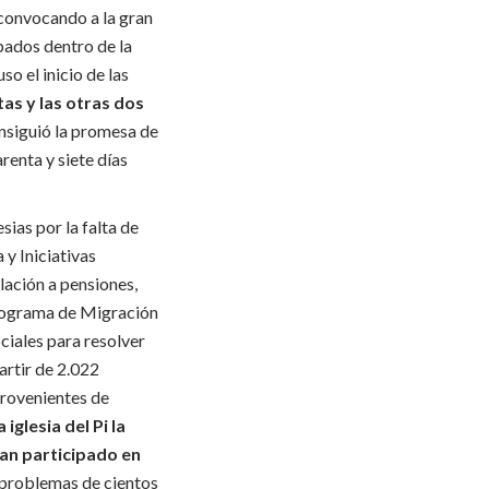
, convocando a la gran
pados dentro de la
o el inicio de las
tas y las otras dos
nsiguió la promesa de
renta y siete días
ias por la falta de
 y Iniciativas
lación a pensiones,
Programa de Migración
ciales para resolver
artir de 2.022
provenientes de
iglesia del Pi la
ían participado en
s problemas de cientos