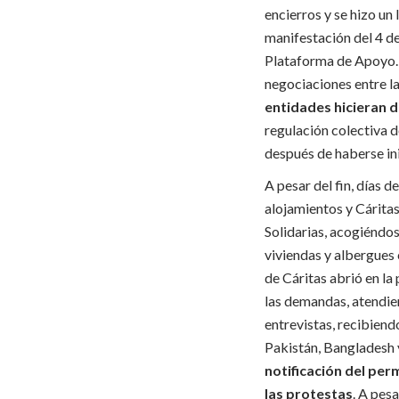
encierros y se hizo un
manifestación del 4 d
Plataforma de Apoyo. E
negociaciones entre la
entidades hicieran 
regulación colectiva de
después de haberse in
A pesar del fin, días 
alojamientos y Cáritas
Solidarias, acogiéndos
viviendas y albergues
de Cáritas abrió en la
las demandas, atendien
entrevistas, recibiend
Pakistán, Bangladesh y
notificación del per
las protestas
. A pes