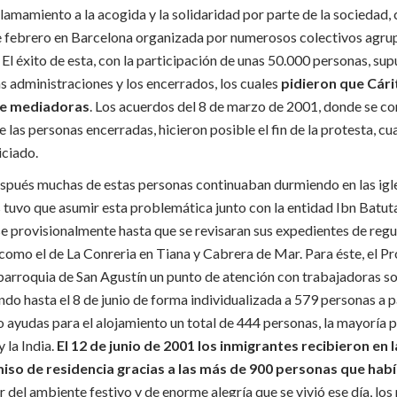
 llamamiento a la acogida y la solidaridad por parte de la sociedad
e febrero en Barcelona organizada por numerosos colectivos agru
l éxito de esta, con la participación de unas 50.000 personas, supus
s administraciones y los encerrados, los cuales
pidieron que Cári
de mediadoras
. Los acuerdos del 8 de marzo de 2001, donde se co
 las personas encerradas, hicieron posible el fin de la protesta, cua
iciado.
después muchas de estas personas continuaban durmiendo en las igles
 tuvo que asumir esta problemática junto con la entidad Ibn Batuta
e provisionalmente hasta que se revisaran sus expedientes de regu
 como el de La Conreria en Tiana y Cabrera de Mar. Para éste, el 
 parroquia de San Agustín un punto de atención con trabajadoras so
do hasta el 8 de junio de forma individualizada a 579 personas a p
o ayudas para el alojamiento un total de 444 personas, la mayoría 
 la India.
El 12 de junio de 2001 los inmigrantes recibieron en la 
miso de residencia gracias a las más de 900 personas que hab
ar del ambiente festivo y de enorme alegría que se vivió ese día, lo