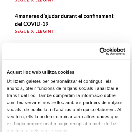
4 maneres d’ajudar durant el confinament
del COVID-19
SEGUEIX LLEGINT
ENTRADES RELACIONADES
Quan els migrants es van tancar a les
esglésies
Aquest lloc web utilitza cookies
SEGUEIX LLEGINT
Utilitzem galetes per personalitzar el contingut i els
anuncis, oferir funcions de mitjans socials i analitzar el
La pau a Síria és possible
trànsit del lloc. També compartim la informació sobre
SEGUEIX LLEGINT
com feu servir el nostre lloc amb els partners de mitjans
socials, de publicitat i d'anàlisis amb qui col·laborem. Al
seu torn, ells la poden combinar amb altres dades que
III Jornades de l’Església de Barcelona per
els hàgiu proporcionat o hagin recopilat a partir de l'ús
la interacció entre cultures
que heu fet dels seus serveis.