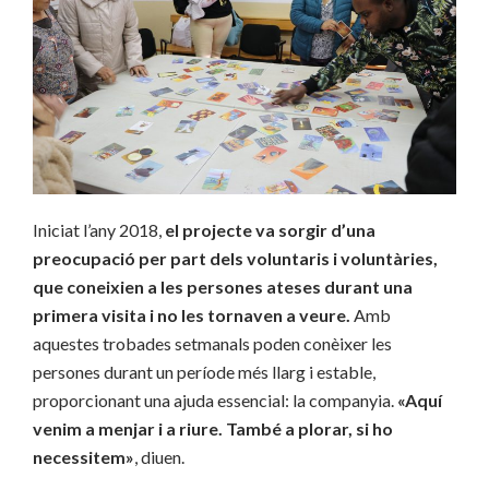
Iniciat l’any 2018,
el projecte va sorgir d’una
preocupació per part dels voluntaris i voluntàries,
que coneixien a les persones ateses durant una
primera visita i no les tornaven a veure.
Amb
aquestes trobades setmanals poden conèixer les
persones durant un període més llarg i estable,
proporcionant una ajuda essencial: la companyia.
«Aquí
venim a menjar i a riure. També a plorar, si ho
necessitem»
, diuen.