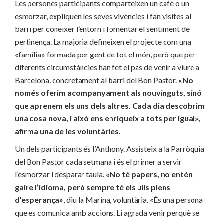
Les persones participants comparteixen un cafè o un
esmorzar, expliquen les seves vivències i fan visites al
barri per conèixer l’entorn i fomentar el sentiment de
pertinença. La majoria defineixen el projecte com una
«família» formada per gent de tot el món, però que per
diferents circumstàncies han fet el pas de venir a viure a
Barcelona, concretament al barri del Bon Pastor.
«No
només oferim acompanyament als nouvinguts, sinó
que aprenem els uns dels altres. Cada dia descobrim
una cosa nova, i això ens enriqueix a tots per igual»,
afirma una de les voluntàries.
Un dels participants és l’Anthony. Assisteix a la Parròquia
del Bon Pastor cada setmana i és el primer a servir
l’esmorzar i desparar taula.
«No té papers, no entén
gaire l’idioma, però sempre té els ulls plens
d’esperança»
, diu la Marina, voluntària. «És una persona
que es comunica amb accions. Li agrada venir perquè se