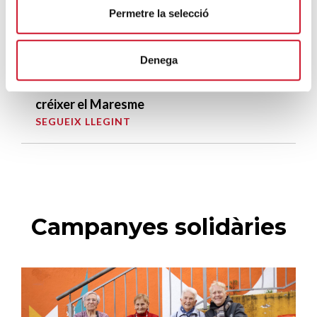
Permetre la selecció
La campana que canvia vides
SEGUEIX LLEGINT
Denega
El voluntariat, una oportunitat per fer
créixer el Maresme
SEGUEIX LLEGINT
Campanyes solidàries