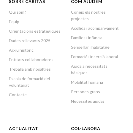
SOBRE CÀRITAS
COM AJUDEM
Qui som?
Coneix els nostres
projectes
Equip
Acollida i acompanyament
Orientacions estratègiques
Famílies i infància
Dades rellevants 2025
Sense llar i habitatge
Arxiu històric
Formació i inserció laboral
Entitats col·laboradores
Ajuda a necessitats
Treballa amb nosaltres
bàsiques
Escola de formació del
Mobilitat humana
voluntariat
Persones grans
Contacte
Necessites ajuda?
ACTUALITAT
COL·LABORA