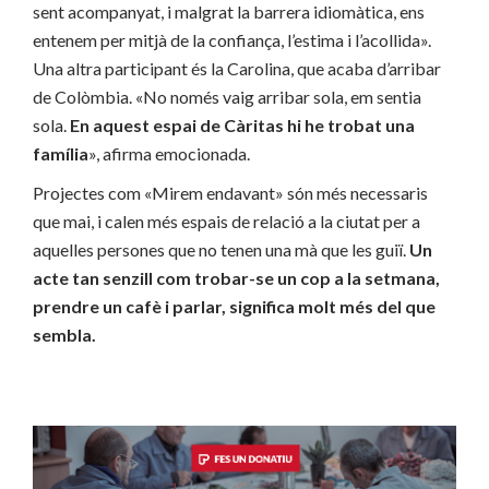
sent acompanyat, i malgrat la barrera idiomàtica, ens
entenem per mitjà de la confiança, l’estima i l’acollida».
Una altra participant és la Carolina, que acaba d’arribar
de Colòmbia. «No només vaig arribar sola, em sentia
sola.
En aquest espai de Càritas hi he trobat una
família
», afirma emocionada.
Projectes com «Mirem endavant» són més necessaris
que mai, i calen més espais de relació a la ciutat per a
aquelles persones que no tenen una mà que les guiï.
Un
acte tan senzill com trobar-se un cop a la setmana,
prendre un cafè i parlar, significa molt més del que
sembla.