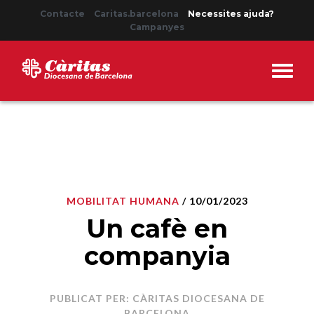
Contacte
Caritas.barcelona
Necessites ajuda?
Campanyes
MOBILITAT HUMANA
/ 10/01/2023
Un cafè en
companyia
PUBLICAT PER: CÀRITAS DIOCESANA DE
BARCELONA