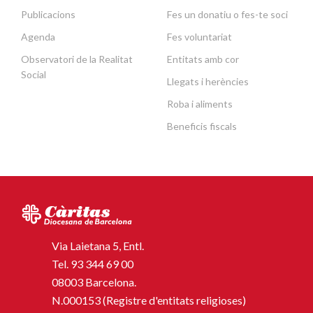
Publicacions
Fes un donatiu o fes-te soci
Agenda
Fes voluntariat
Observatori de la Realitat
Entitats amb cor
Social
Llegats i herències
Roba i aliments
Beneficis fiscals
Via Laietana 5, Entl.
Tel.
93 344 69 00
08003 Barcelona.
N.000153 (Registre d'entitats religioses)