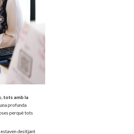
s,
tots amb la
 una profunda
oses perquè tots
i estaven desitjant