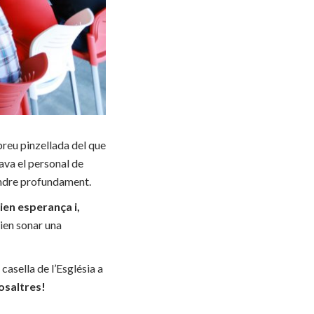
reu pinzellada del que
cava el personal de
endre profundament.
ien esperança i,
ien sonar una
casella de l’Església a
osaltres!