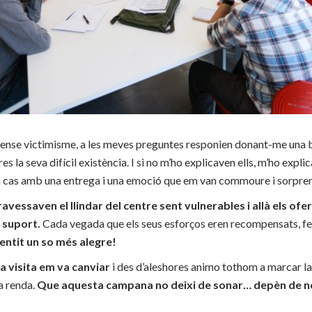
 sense victimisme, a les meves preguntes responien donant-me una b
res la seva difícil existència. I si no m’ho explicaven ells, m’ho expli
da cas amb una entrega i una emoció que em van commoure i sorpr
vessaven el llindar del centre sent vulnerables i allà els ofer
 suport.
Cada vegada que els seus esforços eren recompensats, fe
entit un so més alegre!
 visita em va canviar
i des d’aleshores animo tothom a marcar la 
la renda.
Que aquesta campana no deixi de sonar… depèn de n