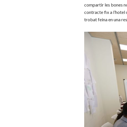
compartir les bones no
contracte fix a l’hotel
trobat feina en una re