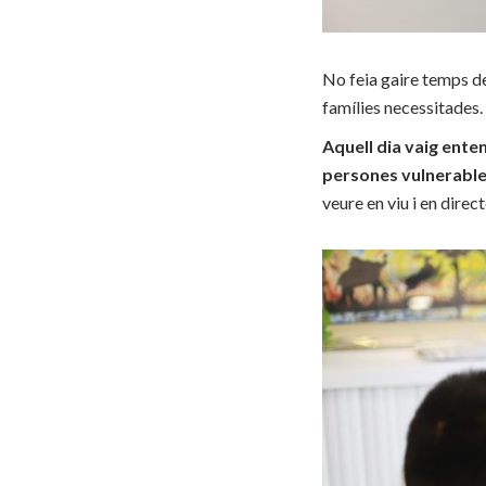
No feia gaire temps de
famílies necessitades.
Aquell dia vaig ente
persones vulnerables 
veure en viu i en direct