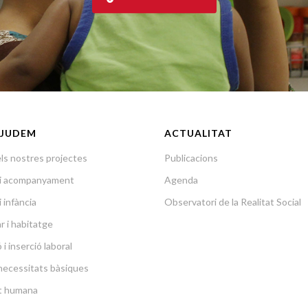
JUDEM
ACTUALITAT
ls nostres projectes
Publicacions
a i acompanyament
Agenda
i infància
Observatori de la Realitat Social
r i habitatge
i inserció laboral
necessitats bàsiques
at humana