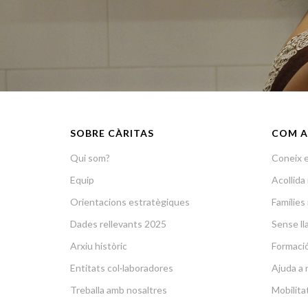
SOBRE CÀRITAS
COM A
Qui som?
Coneix e
Equip
Acollid
Orientacions estratègiques
Famílies 
Dades rellevants 2025
Sense lla
Arxiu històric
Formació 
Entitats col·laboradores
Ajuda a 
Treballa amb nosaltres
Mobilit