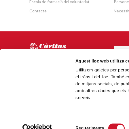
Escola de formació del voluntariat
Persone
Contacte
Necessit
POR
Via Laietana 5, Entl.
Aquest lloc web utilitza 
Tel.
93 344 69 00
Utilitzem galetes per person
CAN
08003 Barcelona.
el trànsit del lloc. També 
N.000153 (Registre d'entitats
de mitjans socials, de publ
religioses)
amb altres dades que els hà
serveis.
Selecció
Requeriments