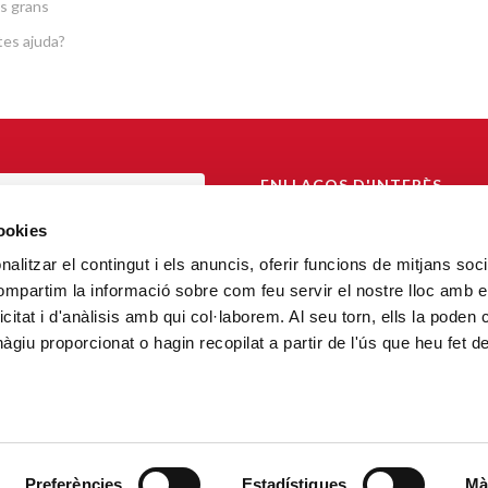
s grans
es ajuda?
ENLLAÇOS D'INTERÈS
TAL DE TRANSPARÈNCIA
Arquebisbat de Barcelona
cookies
Càritas Catalunya
alitzar el contingut i els anuncis, oferir funcions de mitjans socia
AL DE DENÚNCIA
compartim la informació sobre com feu servir el nostre lloc amb e
FiT – Fundació Formació i Treball
icitat i d'anàlisis amb qui col·laborem. Al seu torn, ells la poden
Confederación Cáritas Española
giu proporcionat o hagin recopilat a partir de l'ús que heu fet d
Cáritas Internacional
Fundació Habitatge Social
CECAS
Preferències
Estadístiques
Mà