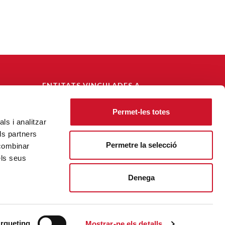
ENTITATS VINCULADES A
CÀRITAS DIOCESANA DE
BARCELONA
Permet-les totes
ls i analitzar
CECAS - Centre Català de Solidaritat
ls partners
Fundació Habitatge Social
Permetre la selecció
 combinar
els seus
Denega
rqueting
Mostrar-ne els detalls