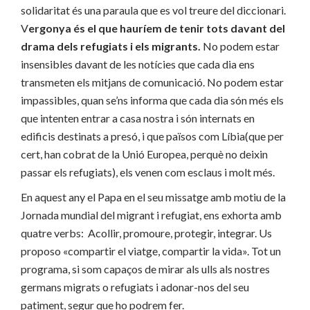
solidaritat és una paraula que es vol treure del diccionari.
V
ergonya és el que hauríem de tenir tots davant del
drama dels refugiats i els migrants.
No podem estar
insensibles davant de les notícies que cada dia ens
transmeten els mitjans de comunicació. No podem estar
impassibles, quan se’ns informa que cada dia són més els
que intenten entrar a casa nostra i són internats en
edificis destinats a presó, i que països com Líbia(que per
cert, han cobrat de la Unió Europea, perquè no deixin
passar els refugiats), els venen com esclaus i molt més.
En aquest any el Papa en el seu missatge amb motiu de la
Jornada mundial del migrant i refugiat, ens exhorta amb
quatre verbs: Acollir, promoure, protegir, integrar. Us
proposo «compartir el viatge, compartir la vida». Tot un
programa, si som capaços de mirar als ulls als nostres
germans migrats o refugiats i adonar-nos del seu
patiment, segur que ho podrem fer.