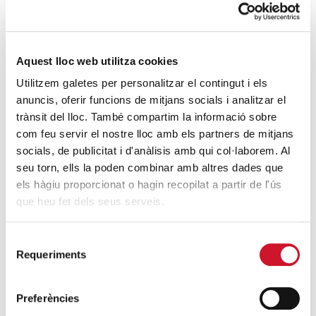
Descarrega’t el manual de la corona
d’Advent
SEGUEIX LLEGINT
Aquest lloc web utilitza cookies
Descarrega’t el «Qui és qui?, en el portal de
Utilitzem galetes per personalitzar el contingut i els
Betlem»
anuncis, oferir funcions de mitjans socials i analitzar el
SEGUEIX LLEGINT
trànsit del lloc. També compartim la informació sobre
com feu servir el nostre lloc amb els partners de mitjans
4 maneres d’ajudar durant el confinament
socials, de publicitat i d'anàlisis amb qui col·laborem. Al
del COVID-19
seu torn, ells la poden combinar amb altres dades que
els hàgiu proporcionat o hagin recopilat a partir de l'ús
SEGUEIX LLEGINT
que heu fet dels seus serveis.
ENTRADES RELACIONADES
Selecció
Requeriments
de
II Jornades de l’Església de Barcelona per
consentiment
la interacció entre cultures
Preferències
SEGUEIX LLEGINT