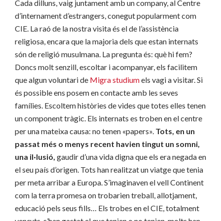
Cada dilluns, vaig juntament amb un company, al Centre
d’internament d’estrangers, conegut popularment com
CIE. La raó de la nostra visita és el de l’assistència
religiosa, encara que la majoria dels que estan internats
són de religió musulmana. La pregunta és: què hi fem?
Doncs molt senzill, escoltar i acompanyar, els facilitem
que algun voluntari de
Migra studium
els vagi a visitar. Si
és possible ens posem en contacte amb les seves
famílies. Escoltem històries de vides que totes elles tenen
un component tràgic. Els internats es troben en el centre
per una mateixa causa: no tenen «papers».
Tots, en un
passat més o menys recent havien tingut un somni,
una il·lusió,
gaudir d’una vida digna que els era negada en
el seu país d’origen. Tots han realitzat un viatge que tenia
per meta arribar a Europa. S’imaginaven el vell Continent
com la terra promesa on trobarien treball, allotjament,
educació pels seus fills… Els trobes en el CIE, totalment
vençuts, s’han gastat el que tenien o no tenien, molts han