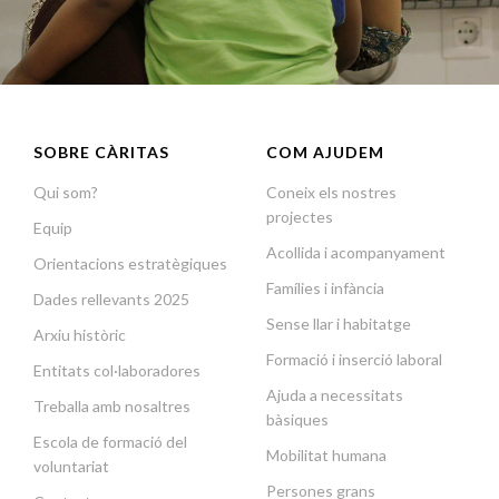
SOBRE CÀRITAS
COM AJUDEM
Qui som?
Coneix els nostres
projectes
Equip
Acollida i acompanyament
Orientacions estratègiques
Famílies i infància
Dades rellevants 2025
Sense llar i habitatge
Arxiu històric
Formació i inserció laboral
Entitats col·laboradores
Ajuda a necessitats
Treballa amb nosaltres
bàsiques
Escola de formació del
Mobilitat humana
voluntariat
Persones grans