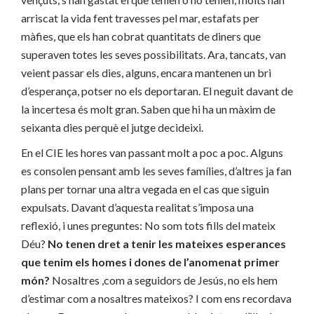
arriscat la vida fent travesses pel mar, estafats per
màfies, que els han cobrat quantitats de diners que
superaven totes les seves possibilitats. Ara, tancats, van
veient passar els dies, alguns, encara mantenen un bri
d’esperança, potser no els deportaran. El neguit davant de
la incertesa és molt gran. Saben que hi ha un màxim de
seixanta dies perquè el jutge decideixi.
En el CIE les hores van passant molt a poc a poc. Alguns
es consolen pensant amb les seves famílies, d’altres ja fan
plans per tornar una altra vegada en el cas que siguin
expulsats. Davant d’aquesta realitat s’imposa una
reflexió, i unes preguntes: No som tots fills del mateix
Déu?
No tenen dret a tenir les mateixes esperances
que tenim els homes i dones de l’anomenat primer
món?
Nosaltres ,com a seguidors de Jesús, no els hem
d’estimar com a nosaltres mateixos? I com ens recordava