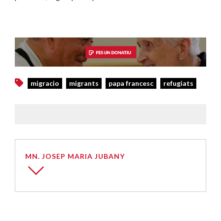
migracio
migrants
papa francesc
refugiats
MN. JOSEP MARIA JUBANY