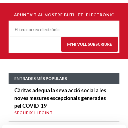
APUNTA'T AL NOSTRE BUTLLETÍ ELECTRÒNIC
Correu-
E
*
M'HI VULL SUBSCRIURE
ENTRADES MÉS POPULARS
Càritas adequa la seva acció social a les
noves mesures excepcionals generades
pel COVID-19
SEGUEIX LLEGINT