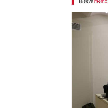
la
seva
memòr