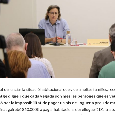
t denunciar la situació habitacional que viuen moltes famílies, re
atge digne, i que cada vegada són més les persones que es ve
ó per la impossibilitat de pagar un pis de lloguer a preu de m
tinat gairebé 860.000€ a pagar habitacions de relloguer”. D’altra 