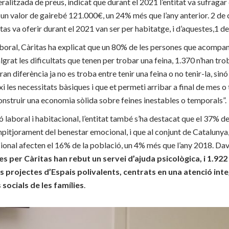
eralitzada de preus, indicat que durant el 2021 l’entitat va sufraga
un valor de gairebé 121.000€, un 24% més que l’any anterior. 2 de 
s va oferir durant el 2021 van ser per habitatge, i d’aquestes,1 de
aboral, Càritas ha explicat que un 80% de les persones que acompa
grat les dificultats que tenen per trobar una feina, 1.370 n’han tro
ran diferència ja no es troba entre tenir una feina o no tenir-la, sinó
i les necessitats bàsiques i que et permeti arribar a final de mes o 
nstruir una economia sòlida sobre feines inestables o temporals”.
ó laboral i
habitacional
,
l’entitat també
s’
ha destacat
que el
37% de 
empitjorament del benestar emocional
, i que
a
l conjunt de
Catalunya
cional
afecten
e
l 16% de la població, un
4%
més
que l’any 2018. Dav
s per Càritas han rebut un servei d’ajuda psicològica, i
1.922
us projectes d’Espais polivalents,
centrats en una atenció inte
 socials
de les famílies
.