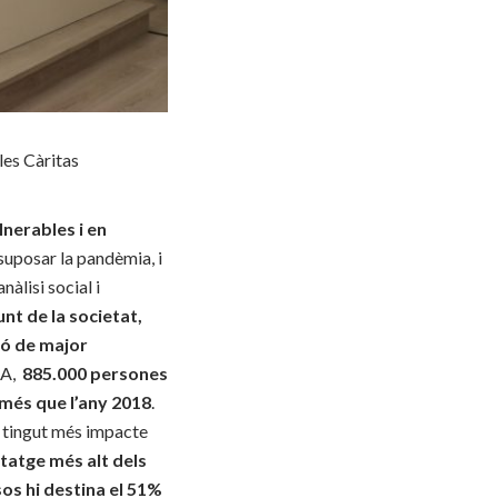
 les Càritas
nerables i en
suposar la pandèmia, i
àlisi social i
nt de la societat,
ió de major
SA,
885.000 persones
0 més que l’any 2018
.
a tingut més impacte
tatge més alt dels
os hi destina el 51%