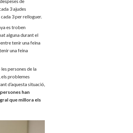
r despeses de
cada 3 ajudes
 cada 3 per relloguer.
nya es troben
bat alguna durant el
 entre tenir una feina
tenir una feina
les persones de la
, els problemes
ant d’aquesta situació
,
 persones han
gral que
millora
els