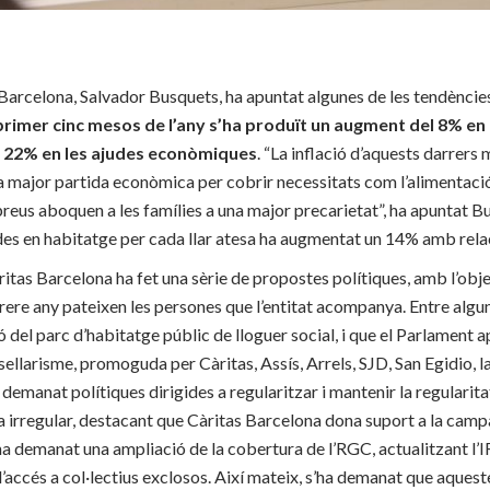
 Barcelona, Salvador Busquets, ha apuntat algunes de les tendèncie
rimer cinc mesos de l’any s’ha produït un augment del 8% en 
n 22% en les ajudes econòmiques
. “La inflació d’aquests darrers
a major partida econòmica per cobrir necessitats com l’alimentació 
reus aboquen a les famílies a una major precarietat”, ha apuntat B
judes en habitatge per cada llar atesa ha augmentat un 14% amb rela
itas Barcelona ha fet una sèrie de propostes polítiques, amb l’obje
y rere any pateixen les persones que l’entitat acompanya. Entre algu
el parc d’habitatge públic de lloguer social, i que el Parlament apro
nsellarisme, promoguda per Càritas, Assís, Arrels, SJD, San Egidio, 
n demanat polítiques dirigides a regularitzar i mantenir la regularit
a irregular, destacant que Càritas Barcelona dona suport a la camp
ha demanat una ampliació de la cobertura de l’RGC, actualitzant l
l’accés a col·lectius exclosos. Així mateix, s’ha demanat que aquest