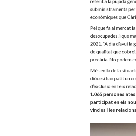
referit a la pujada gen
subministraments per 
econòmiques que Càrita
Pel que fa al mercat l
desocupades, i que mal
2021. “A dia d’avui la g
de qualitat que cobreix
precària. No podem co
Més enllà de la situaci
diòcesi han patit un 
d’exclusió en l’eix rela
1.065 persones atese
participat en els no
vincles i
les
relacions