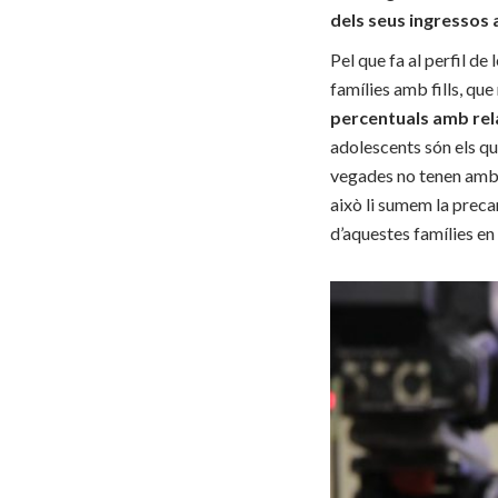
dels seus ingressos 
Pel que fa al perfil de
famílies amb fills, qu
percentuals amb rela
adolescents són els que
vegades no tenen amb q
això li sumem la precar
d’aquestes famílies en 