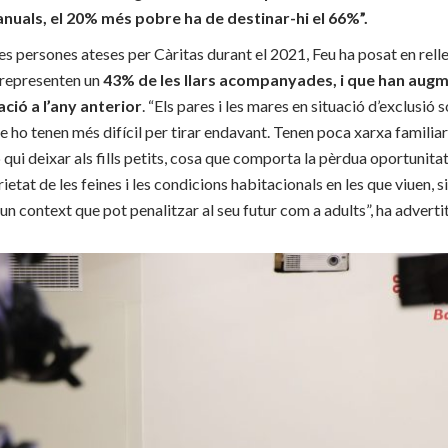
anuals, el 20% més pobre ha de destinar-hi el 66%”.
 les persones ateses per Càritas durant el 2021, Feu ha posat en relle
e representen un
43% de les llars acompanyades, i que han aug
ció a l’any anterior
. “Els pares i les mares en situació d’exclusió 
 ho tenen més difícil per tirar endavant. Tenen poca xarxa familiar i
ui deixar als fills petits, cosa que comporta la pèrdua oportunitats
ietat de les feines i les condicions habitacionals en les que viuen, si
un context que pot penalitzar al seu futur com a adults”, ha advertit