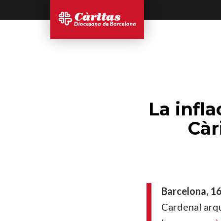
La infla
Càr
Barcelona, 16
Cardenal
a
rq