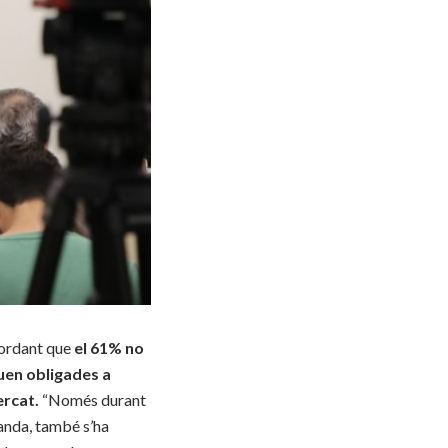
cordant que
el 61% no
uen obligades a
ercat.
“Només durant
banda, també s’ha