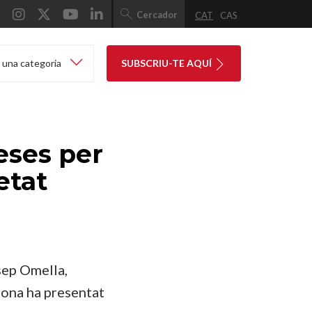
Cercador
CAT
CAS
 una categoria
SUBSCRIU-TE AQUÍ
teses per
etat
sep
Omella
,
lona ha presentat