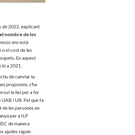
s de 2022, explicant
el nombre de les
 mesos ens està
o el cost de les
usquets. En aquest
ció a 2021.
ctiu de canviar la
nes propostes, s’ha
vi la llei per a fer
la UAB i UB. Pel que fa
at de les persones en
anya per a ILP
’IRSC de manera
es ajudes siguin