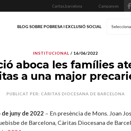
Caritas.barcelona
Campanyes
BLOG SOBRE POBRESA I EXCLUSIÓ SOCIAL
Selecciona
INSTITUCIONAL
/ 16/06/2022
ció aboca les famílies a
itas a una major precari
PUBLICAT PER: CÀRITAS DIOCESANA DE BARCELONA
 de juny de 202
2
–
En presència de Mons. Joan Jo
uebisbe de Barcelon
a, Càritas Diocesana de Barce