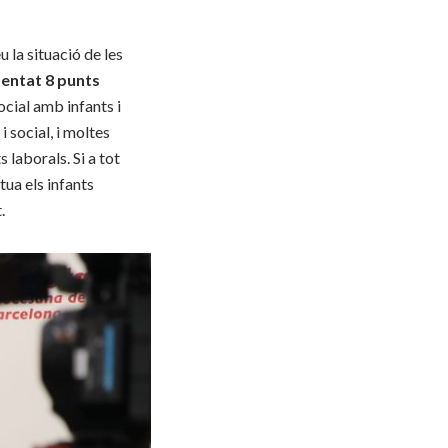
u la situació de les
mentat 8 punts
social amb infants i
 social, i moltes
 laborals. Si a tot
tua els infants
.