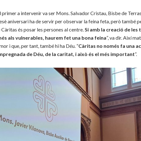
el primer a intervenir va ser Mons. Salvador Cristau, Bisbe de Terras
sè aniversari ha de servir per observar la feina feta, però també p
de Càritas és posar les persones al centre.
Si amb la creació de les
és als vulnerables, haurem fet una bona feina
”, va dir. Així m
amor i que, per tant, també hi ha Déu. “
Càritas no només fa una acc
mpregnada de Déu, de la caritat, i això és el més important
”.