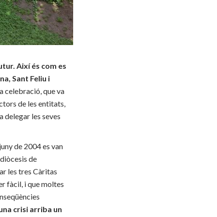
tur. Així és com es
a, Sant Feliu i
La celebració, que va
tors de les entitats,
a delegar les seves
 juny de 2004 es van
xidiòcesis de
r les tres Càritas
 fàcil, i que moltes
onseqüències
na crisi arriba un