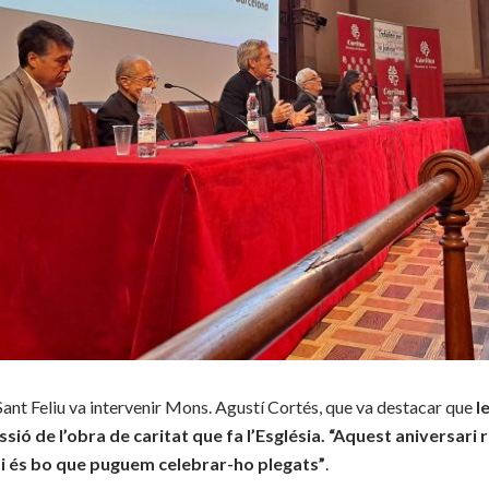
ant Feliu va intervenir Mons. Agustí Cortés, que va destacar que
l
sió de l’obra de caritat que fa l’Església. “Aquest aniversari 
, i és bo que puguem celebrar-ho plegats”
.