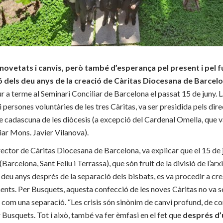
novetats i canvis, però també d’esperança pel present i pel fu
ó dels deu anys de la creació de Càritas Diocesana de Barcelon
ur a terme al Seminari Conciliar de Barcelona el passat 15 de juny. 
 persones voluntàries de les tres Càritas, va ser presidida pels direc
e cadascuna de les diòcesis (a excepció del Cardenal Omella, que v
liar Mons. Javier Vilanova).
ector de Càritas Diocesana de Barcelona, va explicar que el 15 de
(Barcelona, Sant Feliu i Terrassa), que són fruit de la divisió de l’ar
 deu anys després de la separació dels bisbats, es va procedir a crea
ts. Per Busquets, aquesta confecció de les noves Càritas no va ser
 com una separació. “Les crisis són sinònim de canvi profund, de c
 Busquets. Tot i això, també va fer èmfasi en el fet que
després d’u