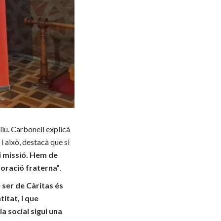
iu. Carbonell explicà
i això, destacà que si
i missió. Hem de
boració fraterna”
.
e ser de Càritas és
itat, i que
a social sigui una