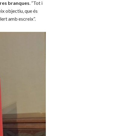
tres branques
. “Tot i
ix objectiu, que és
lert amb escreix”.