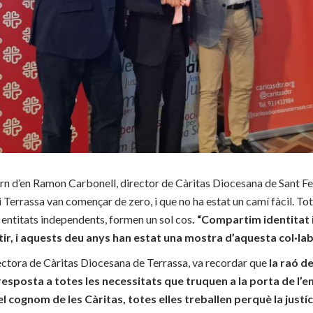
rn d’en Ramon Carbonell, director de Càritas Diocesana de Sant Fel
i Terrassa van començar de zero, i que no ha estat un camí fàcil. Tot 
n entitats independents, formen un sol cos
. “Compartim identitat 
r, i aquests deu anys han estat una mostra d’aquesta col·la
ctora de Càritas Diocesana de Terrassa, va recordar que
la raó d
esposta a totes les necessitats que truquen a la porta de l’ent
cognom de les Càritas, totes elles treballen perquè la justíci