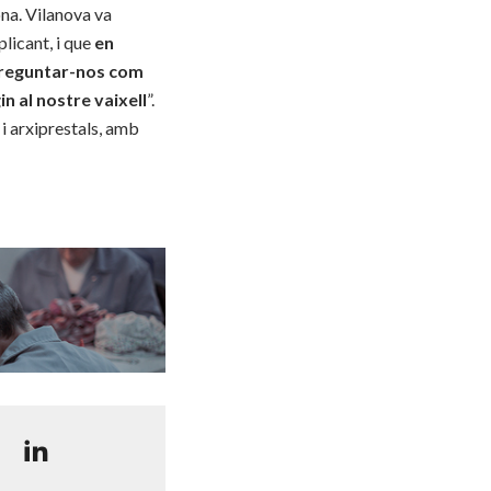
ona. Vilanova va
plicant, i que
en
 preguntar-nos com
n al nostre vaixell
”.
i arxiprestals, amb