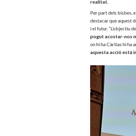
realitat.
Per part dels bisbes, 
destacar que aquest de
i el futur. “L’objectiu 
pogut acostar-nos m
on hi ha Càritas hi ha 
aquesta acció està i