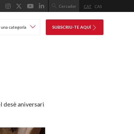
Cercador
CAT
CAS
 una categoria
SUBSCRIU-TE AQUÍ
l desè aniversari