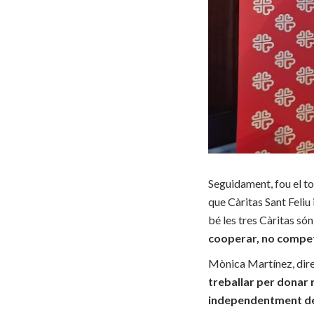
Seguidament, fou el to
que Càritas Sant Feliu 
bé les tres Càritas só
cooperar, no competi
Mònica Martínez, dire
treballar per donar r
independentment del 