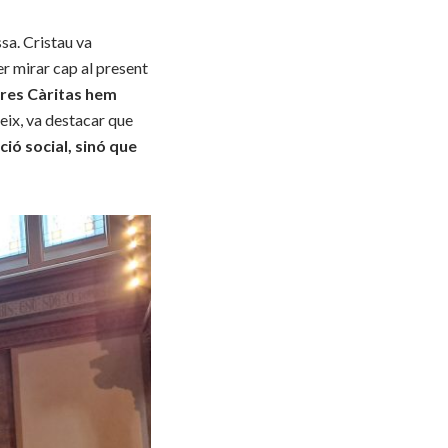
sa. Cristau va
er mirar cap al present
 tres Càritas hem
ateix, va destacar que
ió social, sinó que