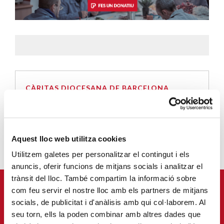
CÀRITAS DIOCESANA DE BARCELONA
infocaritas@caritas.barcelona
Aquest lloc web utilitza cookies
Utilitzem galetes per personalitzar el contingut i els
anuncis, oferir funcions de mitjans socials i analitzar el
trànsit del lloc. També compartim la informació sobre
APUNTA'T AL NOSTRE BUTLLETÍ ELECTRÒNIC
com feu servir el nostre lloc amb els partners de mitjans
socials, de publicitat i d'anàlisis amb qui col·laborem. Al
Correu-
seu torn, ells la poden combinar amb altres dades que
E
*