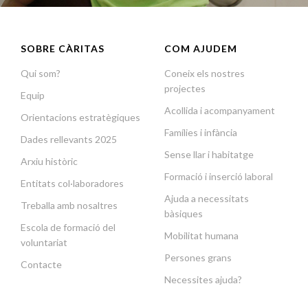
SOBRE CÀRITAS
COM AJUDEM
Qui som?
Coneix els nostres
projectes
Equip
Acollida i acompanyament
Orientacions estratègiques
Famílies i infància
Dades rellevants 2025
Sense llar i habitatge
Arxiu històric
Formació i inserció laboral
Entitats col·laboradores
Ajuda a necessitats
Treballa amb nosaltres
bàsiques
Escola de formació del
Mobilitat humana
voluntariat
Persones grans
Contacte
Necessites ajuda?