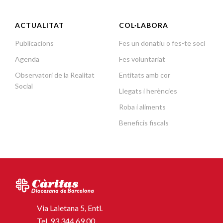
ACTUALITAT
COL·LABORA
Publicacions
Fes un donatiu o fes-te soci
Agenda
Fes voluntariat
Observatori de la Realitat
Entitats amb cor
Social
Llegats i herències
Roba i aliments
Beneficis fiscals
Via Laietana 5, Entl.
Tel.
93 344 69 00