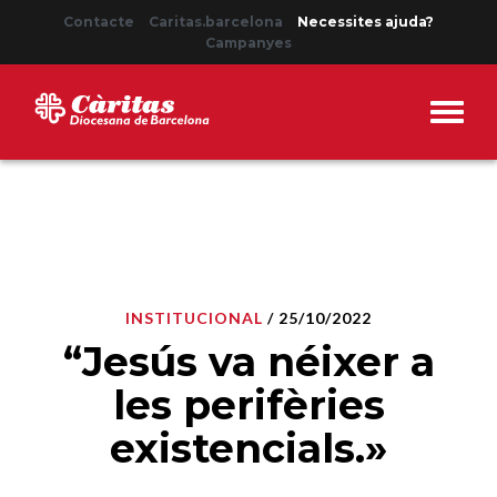
Contacte
Caritas.barcelona
Necessites ajuda?
Campanyes
INSTITUCIONAL
/ 25/10/2022
“Jesús va néixer a
les perifèries
existencials.»