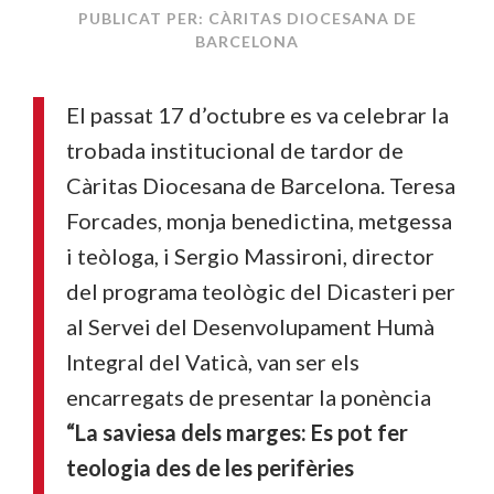
PUBLICAT PER: CÀRITAS DIOCESANA DE
BARCELONA
El passat 17 d’octubre es va celebrar la
trobada institucional de tardor de
Càritas Diocesana de Barcelona. Teresa
Forcades,
monja benedictina, metgessa
i teòloga
,
i Sergio
Massironi
, director
del programa teològic del Dicasteri per
al Servei del Desenvolupament Humà
Integral del Vaticà
,
va
n
ser
els
encarregat
s
de presentar la ponència
“La saviesa dels marges: Es pot fer
teologia des de les perifèries