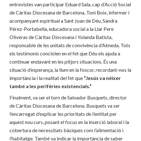
entrevistes van participar Eduard Sala, cap d’Acció Social
de Càritas Diocesana de Barcelona, Toni Boix, infermer i
acompanyant espiritual a Sant Joan de Déu, Sandra
Pérez-Portabella, educadora social a la Llar Pere
Oliveras de Càritas Diocesana i Yolanda Batista,
responsable de les unitats de convivència d’Almeda. Tots
els testimonis concloïen en el fet que Déu els ajuda a
continuar endavant en les pitjors situacions. És una
situació d’esperança, la llum en la foscor, recordant-nos la
importància i la realitat del fet que
“Jesús va néixer
també a les perifèries existencials.”
Finalment, va ser el torn de Salvador Busquets, director
de Càritas Diocesana de Barcelona. Busquets va ser
l’encarregat d’explicar les prioritats de l’entitat per
aquest nou curs, posant el focus en la inserció laboral i la
cobertura de necessitats bàsiques com l’alimentació i
l’habitatge. També va indicar la importància de saber