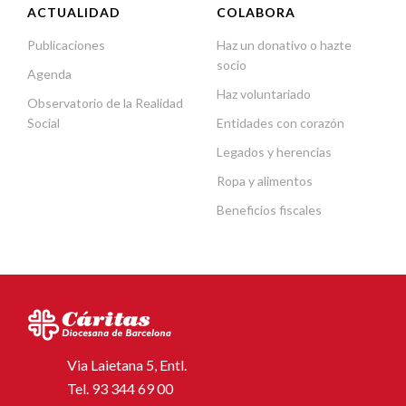
ACTUALIDAD
COLABORA
Publicaciones
Haz un donativo o hazte
socio
Agenda
Haz voluntariado
Observatorio de la Realidad
Social
Entidades con corazón
Legados y herencias
Ropa y alimentos
Beneficios fiscales
Via Laietana 5, Entl.
Tel.
93 344 69 00