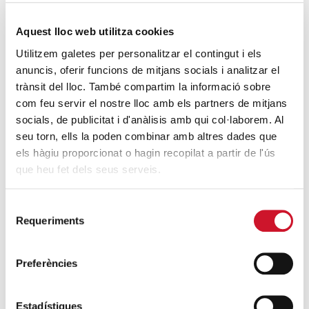
Diocesana de Barcelona. Julio de 2015.
SIGUE LEYENDO
Aquest lloc web utilitza cookies
Utilitzem galetes per personalitzar el contingut i els
Cáritas Barcelona acompaña a más de
anuncis, oferir funcions de mitjans socials i analitzar el
4.100 personas en el dispositivo
trànsit del lloc. També compartim la informació sobre
extraordinario de regularización
com feu servir el nostre lloc amb els partners de mitjans
SIGUE LEYENDO
socials, de publicitat i d'anàlisis amb qui col·laborem. Al
seu torn, ells la poden combinar amb altres dades que
els hàgiu proporcionat o hagin recopilat a partir de l'ús
ÚLTIMAS ENTRADAS
que heu fet dels seus serveis.
Cáritas expresa su preocupación por la
situación en Ceuta y hace un llamamiento a
Selecció
Requeriments
de
la protección de la dignidad humana
consentiment
SIGUE LEYENDO
Preferències
Cáritas Barcelona acompaña a más de
4.100 personas en el dispositivo
Estadístiques