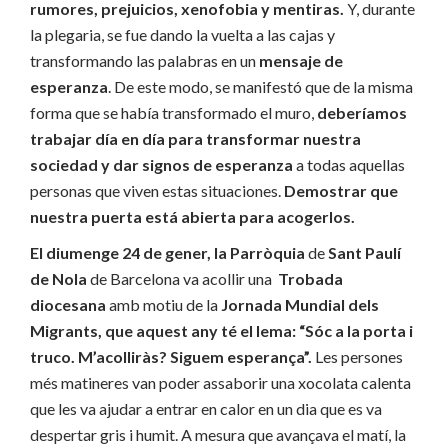
rumores, prejuicios, xenofobia y mentiras.
Y, durante
la plegaria, se fue dando la vuelta a las cajas y
transformando las palabras en un
mensaje de
esperanza
. De este modo, se manifestó que de la misma
forma que se había transformado el muro,
deberíamos
trabajar día en día para transformar nuestra
sociedad y dar signos de esperanza
a todas aquellas
personas que viven estas situaciones.
Demostrar que
nuestra puerta está abierta para acogerlos.
El diumenge
24 de gener
, la
Parròquia
de
Sant Paulí
de Nola
de Barcelona va acollir una
Trobada
diocesana
amb motiu de la
Jornada
Mundial dels
Migrants
, que aquest any té
el
lema:
“Sóc a la porta i
truco. M’acolliràs? Siguem esperança”
.
Les persones
més matineres van poder assaborir una xocolata calenta
que les va ajudar a entrar en calor en un dia que es va
despertar gris i humit. A mesura que avançava el matí, la