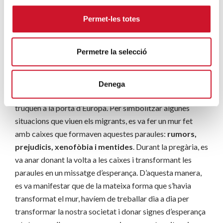
persones refugiades durant el seu procés de Migración.
Permet-les totes
Els participants havien d’exposar què volien expressar
amb aquella postura, i a través de les seves explicacions,
es va reafirmar la capacitat d’empatia i d’acollida de les
Permetre la selecció
persones.
Per posar fi a la jornada, es va realitzar una pregària amb
Denega
un record especial per a les persones refugiades que
truquen a la porta d’Europa. Per simbolitzar algunes
situacions que viuen els migrants, es va fer un mur fet
amb caixes que formaven aquestes paraules:
rumors,
prejudicis, xenofòbia i mentides
. Durant la pregària, es
va anar donant la volta a les caixes i transformant les
paraules en un missatge d’esperança. D’aquesta manera,
es va manifestar que de la mateixa forma que s’havia
transformat el mur, havíem de treballar dia a dia per
transformar la nostra societat i donar signes d’esperança