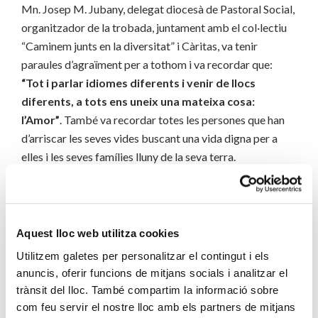
Mn. Josep M. Jubany, delegat diocesà de Pastoral Social,
organitzador de la trobada, juntament amb el col·lectiu
“Caminem junts en la diversitat” i Càritas, va tenir
paraules d’agraïment per a tothom i va recordar que:
“Tot i parlar idiomes diferents i venir de llocs
diferents, a tots ens uneix una mateixa cosa:
l’Amor”
. També va recordar totes les persones que han
d’arriscar les seves vides buscant una vida digna per a
elles i les seves famílies lluny de la seva terra.
L’Eucaristia va acabar amb el Virolai i l’Arquebisbe Joan
Josep Omella saludant amb afecte els assistents a la
sortida de l’església.
Aquest lloc web utilitza cookies
A les dues del migdia es va fer el dinar als locals
Utilitzem galetes per personalitzar el contingut i els
parroquials, que es van omplir de menjars diferents,
anuncis, oferir funcions de mitjans socials i analitzar el
parlars diferents i desitjos i somnis comuns: que
tots ens
trànsit del lloc. També compartim la informació sobre
sentim germans, vinguem d’on vinguem
.
com feu servir el nostre lloc amb els partners de mitjans