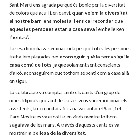
Sant Martí ens agrada perquè és bonic per la diversitat
de colors que acull i, en canvi
, quan veiem la diversitat
al nostre barri ens molesta. I ens cal recordar que
aquestes persones estan a casa seva
i embelleixen
l’horitzó”.
La seva homilia va ser una crida perquè totes les persones
treballem plegades per
aconseguir què la terra sigui la
casa comú de tots
, ja que solament sent conscients
d’això, aconseguirem que tothom se senti com a casa allà
on sigui.
La celebració va comptar amb els cants d’un grup de
noies filipines que amb les seves veus van emocionar els
assistents, la comunitat africana va cantar el Sant, i el
Pare Nostre es va escoltar en xinès mentre tothom
s’agafava de les mans. A través d’aquests cants es va
mostrar
la bellesa de la diversitat
.