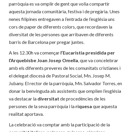
parròquia es va omplir de gent que volia compartir
aquesta jornada comunitària, festiva i de pregària. Unes
nenes filipines entregaven a l’entrada de l’església uns
cors de paper de diferents colors, que recordaven la
diversitat de les persones que arribaven de diferents
barris de Barcelona per pregar juntes.
A les 12.30h va començar
l’Eucaristia
presidida per
l’Arquebisbe Joan Josep Omella
, que va concelebrar
amb els diferents preveres de les comunitats cristianes i
el delegat diocesà de Pastoral Social, Mn. Josep M.
Jubany. El rector de la parròquia, Mn. Salvador Torres, en
donar la benvinguda als assistents que omplien l’església
va destacar la
diversitat
de procedències de les
persones de la seva parròquia i la
riquesa
que aquesta
realitat aportava.
La celebració va comptar amb la participació de la