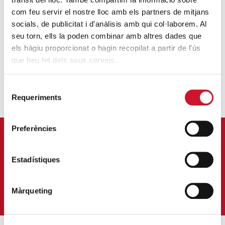
com feu servir el nostre lloc amb els partners de mitjans
socials, de publicitat i d'anàlisis amb qui col·laborem. Al
seu torn, ells la poden combinar amb altres dades que
OMAIRA BELTRÁN
els hàgiu proporcionat o hagin recopilat a partir de l'ús
que heu fet dels seus serveis.
Selecció
Requeriments
de
consentiment
Preferències
APÚNTATE A NUESTRA NEWSLETTER
Estadístiques
Correu-
E
*
QUIERO SUSCRIBIRME
Màrqueting