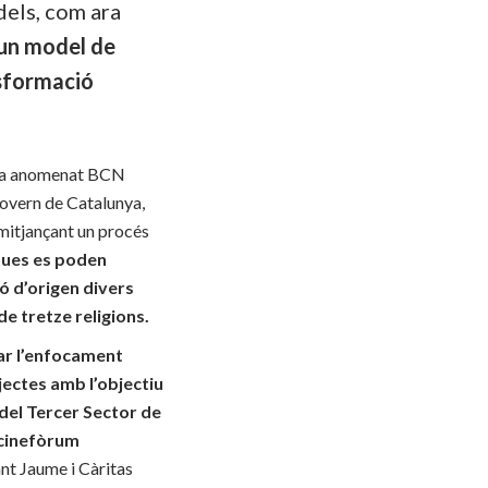
dels, com ara
 un model de
nsformació
rama anomenat BCN
Govern de Catalunya,
t mitjançant un procés
iques es poden
ó d’origen divers
e tretze religions.
ar l’enfocament
jectes amb l’objectiu
 del Tercer Sector de
cinefòrum
ant Jaume i Càritas