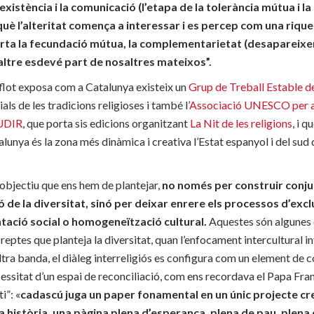
existència i la comunicació (l’etapa de la tolerància mútua i l
 què l’alteritat comença a interessar i es percep com una rique
orta la fecundació mútua, la complementarietat (desapareixe
’altre esdevé part de nosaltres mateixos”.
flot exposa com a Catalunya existeix un
Grup de Treball Estable de
als de les tradicions religioses i també l’
Associació UNESCO per al 
AUDIR
, que porta sis edicions organitzant
La Nit de les religions
, i q
lunya és la zona més dinàmica i creativa l’Estat espanyol i del sud
’objectiu que ens hem de plantejar,
no només per construir conj
 de la diversitat, sinó per deixar enrere els processos d’excl
tació social o homogeneïtzació cultural.
Aquestes són algunes 
reptes que planteja la diversitat, quan l’enfocament intercultural in
ltra banda, el diàleg interreligiós es configura com un element de 
cessitat d’un espai de reconciliació, com ens recordava el Papa Fran
i”: «
cadascú juga un paper fonamental en un únic projecte cre
a història, una pàgina plena d’esperança, plena de pau, plena 