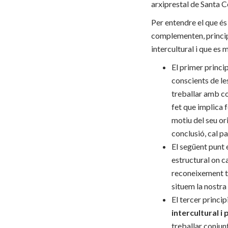
arxiprestal de Santa 
Per entendre el que és 
complementen, princip
intercultural i que es
El primer princi
conscients de le
treballar amb co
fet que implica 
motiu del seu or
conclusió, cal pa
El següent punt
estructural on c
reconeixement ta
situem la nostra
El tercer princip
intercultural i
treballar conjun