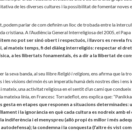
itativa de les diverses cultures i la possibilitat de fomentar noves 
t, podem parlar de com definim un lloc de trobada entre la intercultu
da cristiana. A l’Audiència General Interreligiosa del 2005, el Papa
item no pot ser sinó obert i respectuós, i llavors es revela fru
, al mateix temps, fi del diàleg interreligiós: respectar el dret
física, a les llibertats fonamentals, és a dir a la llibertat de 
r la seva banda, al seu llibre
Religió i religions,
ens afirma que la tr
es i les visions del món és un imperatiu humà dels nostres dies i ens
si mateix, una activitat religiosa en el sentit d’un camí que condueix
n la mateixa línia, en Francesc Torradeflot, ens explica que: “Panik
 es gesta en etapes que responen a situacions determinades: 
lament i la ignorància en què cada cultura es nodreix amb el qu
a indiferència i el menyspreu (allò propi és millor i més adequ
i autodefensa); la condemna i la conquesta (l’altre és vist co