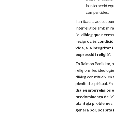
la interacció equ
compartides.
I arribats a aquest pun
interreligiós amb mira
“
el diàleg que necess
recíproc és condició i
vida, a la integritat 
expressió i religió
”.
En Raimon Panikkar, pe
religions, les ideologi
diàleg constitueix, en 
plenitud espiritual. E
diàleg interreligiós
predominança de l’aïl
planteja problemes; l
genera por, sospita 