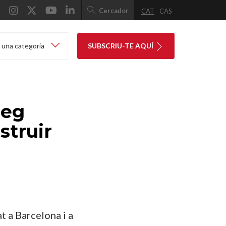
Cercador
CAT
CAS
 una categoria
SUBSCRIU-TE AQUÍ
leg
struir
at a Barcelona i a