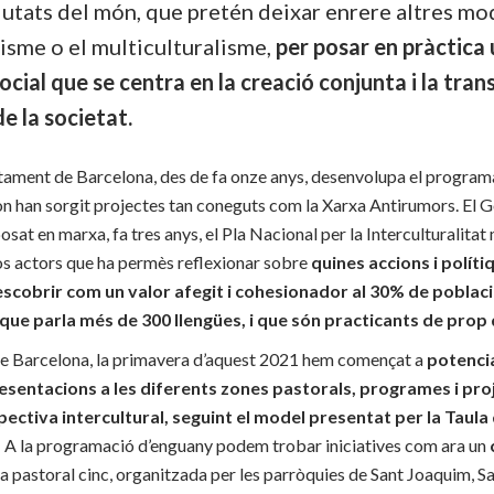
utats del món, que pretén deixar enrere altres mo
nisme o el multiculturalisme,
per posar en pràctica
ocial que se centra en la creació conjunta i la tra
e la societat.
juntament de Barcelona, des de fa onze anys, desenvolupa el prog
’on han sorgit projectes tan coneguts com la Xarxa Antirumors. El 
osat en marxa, fa tres anys, el Pla Nacional per la Interculturalita
sos actors que ha permès reflexionar sobre
quines accions i polít
cobrir com un valor afegit i cohesionador al 30% de poblaci
que parla més de 300 llengües, i que són practicants de prop d
e Barcelona, la primavera d’aquest 2021 hem començat a
potenci
esentacions a les diferents zones pastorals, programes i pro
pectiva intercultural, seguint el model presentat per la Taula
.
A la programació d’enguany podem trobar iniciatives com ara un
a pastoral cinc, organitzada per les parròquies de Sant Joaquim, S