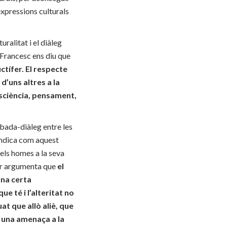
expressions culturals
ralitat i el diàleg
 Francesc ens diu que
ctífer. El respecte
 d’uns altres a la
consciència, pensament,
obada-diàleg entre les
 indica com aquest
 els homes a la seva
kar argumenta que
el
una certa
e té i l’alteritat no
at que allò aliè, que
m una amenaça a la