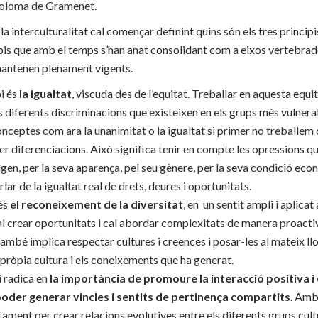
Coloma de Gramenet.
la interculturalitat cal començar definint quins són els tres principi
is que amb el temps s’han anat consolidant com a eixos vertebrad
 mantenen plenament vigents.
pi és
la igualtat
, viscuda des de l’equitat. Treballar en aquesta equi
s diferents discriminacions que existeixen en els grups més vulne
nceptes com ara la unanimitat o la igualtat si primer no treballem 
fer diferenciacions. Això significa tenir en compte les opressions q
igen, per la seva aparença, pel seu gènere, per la seva condició eco
rlar de la igualtat real de drets, deures i oportunitats.
 és
el reconeixement de la diversitat
, en un sentit ampli i aplicat 
al crear oportunitats i cal abordar complexitats de manera proacti
mbé implica respectar cultures i creences i posar-les al mateix ll
 pròpia cultura i els coneixements que ha generat.
i radica en
la importància de promoure la interacció positiva i 
 poder generar vincles i sentits de pertinença compartits
. Amb 
tament per crear relacions evolutives entre els diferents grups cult