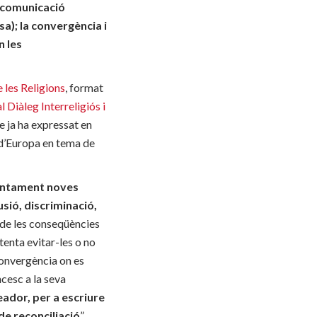
a comunicació
sa); la convergència i
n les
 les Religions
, format
Diàleg Interreligiós i
ue ja ha expressat en
 d’Europa en tema de
untament noves
usió, discriminació,
de les conseqüències
tenta evitar-les o no
convergència on es
cesc a la seva
ador, per a escriure
de reconciliació
”.