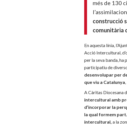
més de 130 ci
l’assimilacio
construcció s
comunitària d
En aquesta línia, l’A
Acció Intercultural, d
per la seva banda, ha p
participatiu de diver
desenvolupar per des
que viu a Catalunya
,
A Càritas Diocesana d
intercultural amb pr
d’incorporar la pers
la qual formem part
intercultural,
a la zon