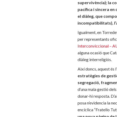
supervivència); la co
pacífica i sincera en
el diàleg, que comp
incompatibilitats), l
Igualment, en Torrede
per representants ofici
Interconviccional – 
alguna ocasió que Cata
diàleg interreligiós.
Així doncs, aquest és l
estratègies de gestió
segregació, fragmen
d’una mala gestió dels 
donar-hi resposta. D’a
posa n’evidencia la ne
encíclica “Fratello Tutt
una nova pàgina de l