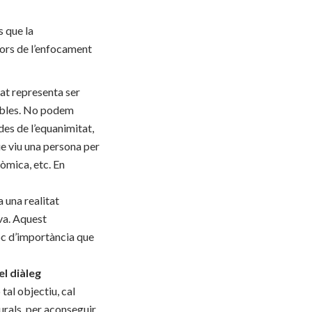
s que la
ors de l’enfocament
tat representa ser
rables. No podem
des de l’equanimitat,
ue viu una persona per
nòmica, etc. En
a una realitat
va. Aquest
oc d’importància que
el diàleg
tal objectiu, cal
urals, per aconseguir