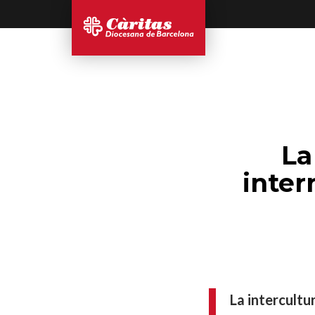
La
inter
La intercultur