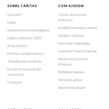
SOBRE CÀRITAS
COM AJUDEM
Qui som?
Coneix els nostres
projectes
Equip
Acollida i acompanyament
Orientacions estratègiques
Famílies i infància
Dades rellevants 2025
Sense llar i habitatge
Arxiu històric
Formació i inserció laboral
Entitats col·laboradores
Ajuda a necessitats
Treballa amb nosaltres
bàsiques
Escola de formació del
Mobilitat humana
voluntariat
Persones grans
Contacte
Necessites ajuda?