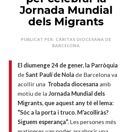
Jornada Mundial
dels Migrants
PUBLICAT PER: CÀRITAS DIOCESANA DE
BARCELONA
El diumenge
24 de gener
, la
Parròquia
de
Sant Paulí de Nola
de Barcelona va
acollir
una
Trobada diocesana
amb
motiu de la
Jornada
Mundial dels
Migrants
, que aquest any té
el
lema:
“Sóc a la porta i truco. M’acolliràs?
Siguem esperança”
.
Les persones més
matineres van poder assaborir una