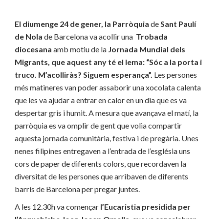
El diumenge
24 de gener
, la
Parròquia
de
Sant Paulí
de Nola
de Barcelona va
acollir
una
Trobada
diocesana
amb motiu de la
Jornada
Mundial dels
Migrants
, que aquest any té
el
lema:
“Sóc a la porta i
truco. M’acolliràs? Siguem esperança”
.
Les persones
més matineres van poder assaborir una xocolata calenta
que les va ajudar a entrar en calor en un dia que es va
despertar gris i humit. A mesura que avançava el matí, la
parròquia es va omplir de gent que volia compartir
aquesta jornada comunitària, festiva i de pregària. Unes
nenes filipines entregaven a l’entrada de l’església uns
cors de paper de diferents colors, que recordaven la
diversitat de les persones que arribaven de diferents
barris de Barcelona per pregar juntes.
A les 12.30h va començar
l’Eucaristia
presidida per