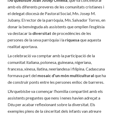
l’Arquebisbe Joan Josep Omella
, que va concelebrar
amb els diferents preveres de les comunitats cristianes i
el delegat diocesà de Pastoral Social, Mn. Josep M.
Jubany. El rector de la parròquia, Mn. Salvador Torres, en
donar la benvinguda als assistents que omplien l’església
va destacar la
diversitat
de procedències de les
persones de la seva parròquia i la
riquesa
que aquesta
realitat aportava.
La celebració va comptar amb la participació de la
comunitat italiana, polonesa, guineana, nigeriana,
francesa, xinesa, llatina, neerlandesa i filipina. Cadascuna
formava part del
mosaic d’un món multicultural
que ha
de construir ponts entre les persones enlloc de barreres.
L’Arquebisbe va començar l’homilia compartint amb els
assistents preguntes que nens i nenes havien adreçat a
Déu per acabar reflexionant sobre la diversitat. Els
exemples plens de la sinceritat dels infants van atreure