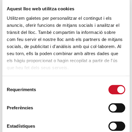
elles i les seves famílies lluny de la seva terra.
Aquest lloc web utilitza cookies
L’Eucaristia va acabar amb el Virolai i l’Arquebisbe Joan
Utilitzem galetes per personalitzar el contingut i els
Josep Omella saludant amb afecte els assistents a la
anuncis, oferir funcions de mitjans socials i analitzar el
sortida de l’església.
trànsit del lloc. També compartim la informació sobre
com feu servir el nostre lloc amb els partners de mitjans
A les dues del migdia es va fer el dinar als locals
socials, de publicitat i d'anàlisis amb qui col·laborem. Al
parroquials, que es van omplir de menjars diferents,
seu torn, ells la poden combinar amb altres dades que
parlars diferents i desitjos i somnis comuns: que
tots ens
els hàgiu proporcionat o hagin recopilat a partir de l'ús
sentim germans, vinguem d’on vinguem
.
que heu fet dels seus serveis.
Després de dinar, els assistents van participar a un
joc
teatral
a càrrec d’una actriu especialitzada en teatre
Selecció
Requeriments
social. Va ser una dinàmica molt divertida, però a més a
de
més, va donar lloc a la reflexió i a la sensibilització
consentiment
respecte els milers i milers de migrants que es veuen
Preferències
obligats a deixar els seus països i les seves histories de
vida, cercant un lloc segur on trobar pau i tranquil·litat.
Estadístiques
Durant aquesta dinàmica van aparèixer conceptes com