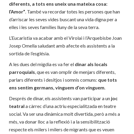
diferents, a tots ens uneix una mateixa cosa:
l’Amor”
. També va recordar totes les persones que han
d’arriscar les seves vides buscant una vida digna per a
elles i les seves famílies lluny de la seva terra.
L’Eucaristia va acabar amb el Virolai i l’Arquebisbe Joan
Josep Omella saludant amb afecte els assistents a la
sortida de l’església.
A les dues del migdia es va fer el
dinar als locals
parroquials
, que es van omplir de menjars diferents,
parlars diferents i desitjos i somnis comuns:
que
tots
ens sentim germans, vinguem d’on vinguem
.
Després de dinar, els assistents van participar a un
joc
teatral
a càrrec d’una actriu especialitzada en teatre
social. Va ser una dinàmica molt divertida, però a més a
més, va donar lloc a la reflexió i a la sensibilització
respecte els milers i milers de migrants que es veuen