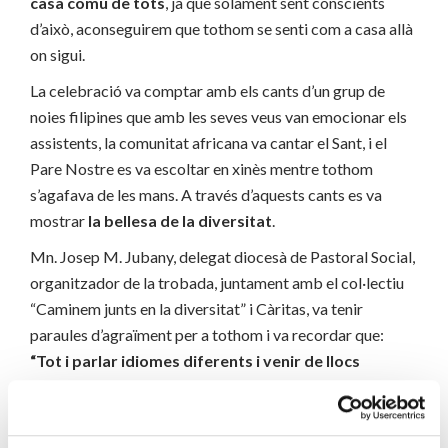
casa comú de tots
, ja que solament sent conscients
d’això, aconseguirem que tothom se senti com a casa allà
on sigui.
La celebració va comptar amb els cants d’un grup de
noies filipines que amb les seves veus van emocionar els
assistents, la comunitat africana va cantar el Sant, i el
Pare Nostre es va escoltar en xinès mentre tothom
s’agafava de les mans. A través d’aquests cants es va
mostrar
la bellesa de la diversitat
.
Mn. Josep M. Jubany, delegat diocesà de Pastoral Social,
organitzador de la trobada, juntament amb el col·lectiu
“Caminem junts en la diversitat” i Càritas, va tenir
paraules d’agraïment per a tothom i va recordar que:
“Tot i parlar idiomes diferents i venir de llocs
diferents, a tots ens uneix una mateixa cosa:
l’Amor”
. També va recordar totes les persones que han
d’arriscar les seves vides buscant una vida digna per a