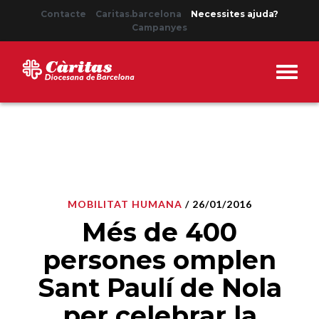
Contacte
Caritas.barcelona
Necessites ajuda?
Campanyes
MOBILITAT HUMANA
/ 26/01/2016
Més de 400
persones omplen
Sant Paulí de Nola
per celebrar la