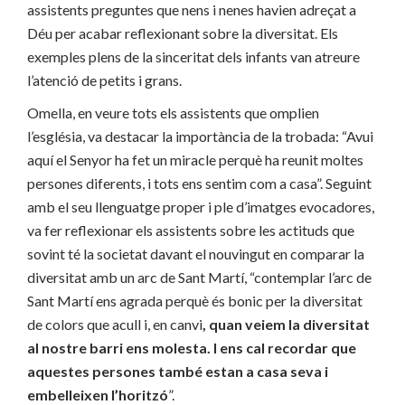
assistents preguntes que nens i nenes havien adreçat a
Déu per acabar reflexionant sobre la diversitat. Els
exemples plens de la sinceritat dels infants van atreure
l’atenció de petits i grans.
Omella, en veure tots els assistents que omplien
l’església, va destacar la importància de la trobada: “Avui
aquí el Senyor ha fet un miracle perquè ha reunit moltes
persones diferents, i tots ens sentim com a casa”. Seguint
amb el seu llenguatge proper i ple d’imatges evocadores,
va fer reflexionar els assistents sobre les actituds que
sovint té la societat davant el nouvingut en comparar la
diversitat amb un arc de Sant Martí, “contemplar l’arc de
Sant Martí ens agrada perquè és bonic per la diversitat
de colors que acull i, en canvi
, quan veiem la diversitat
al nostre barri ens molesta. I ens cal recordar que
aquestes persones també estan a casa seva
i
embelleixen l’horitzó
”.