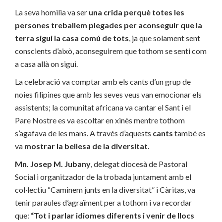
La seva homilia va ser
una crida perquè totes les
persones treballem plegades per
aconseguir que la
terra sigui la casa comú de tots
, ja que solament sent
conscients d’això, aconseguirem que tothom se senti com
a casa allà on sigui.
La celebració va comptar amb els cants d’un grup de
noies filipines que amb les seves veus van emocionar els
assistents; la comunitat africana va cantar el Sant i el
Pare Nostre es va escoltar en xinès mentre tothom
s’agafava de les mans. A través d’aquests
cants
també es
va
mostrar
la bellesa de la diversitat
.
Mn. Josep M. Jubany
, delegat diocesà de Pastoral
Social i organitzador de la trobada juntament amb el
col·lectiu “Caminem junts en la diversitat” i Càritas, va
tenir paraules d’agraïment per a tothom i va recordar
que:
“Tot i parlar idiomes diferents i venir de llocs