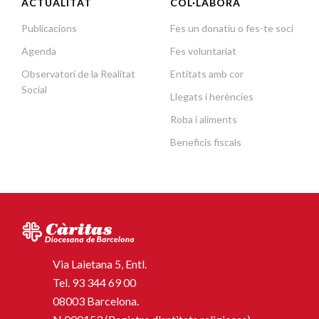
ACTUALITAT
COL·LABORA
Publicacions
Fes un donatiu o fes-te soci
Agenda
Fes voluntariat
Observatori de la Realitat
Entitats amb cor
Social
Llegats i herències
Roba i aliments
Beneficis fiscals
Via Laietana 5, Entl.
Tel.
93 344 69 00
08003 Barcelona.