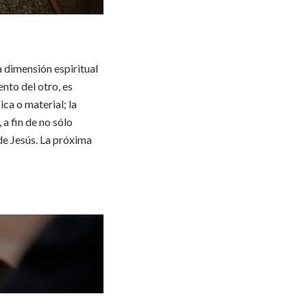
a dimensión espiritual
ento del otro, es
ica o material; la
 a fin de no sólo
de Jesús. La próxima