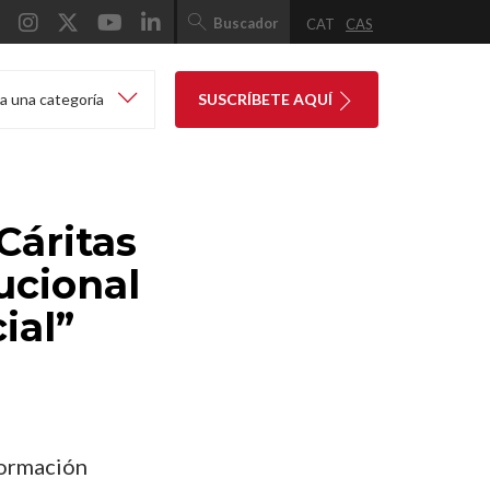
Buscador
CAT
CAS
a una categoría
SUSCRÍBETE AQUÍ
Cáritas
ucional
ial”
formación