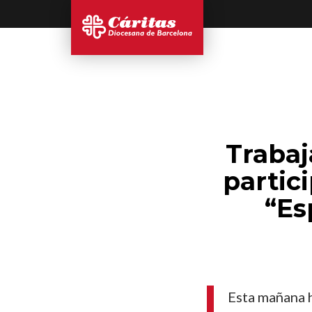
Trabaj
partic
“Es
Esta mañana h