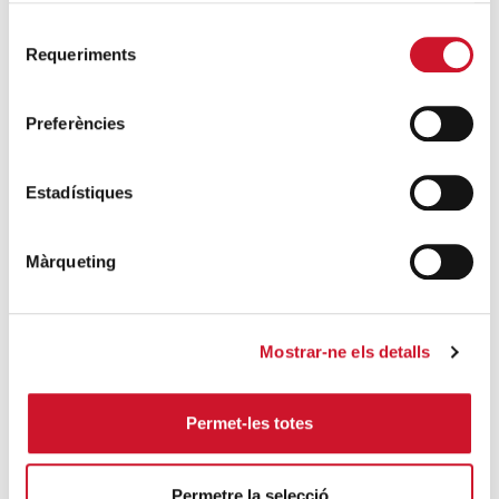
SIGUE LEYENDO
Selecció
Requeriments
de
El voluntariado, una oportunidad para
consentiment
hacer crecer el Maresme
Preferències
SIGUE LEYENDO
Estadístiques
Màrqueting
Campañas solidarias
Mostrar-ne els detalls
Permet-les totes
Permetre la selecció