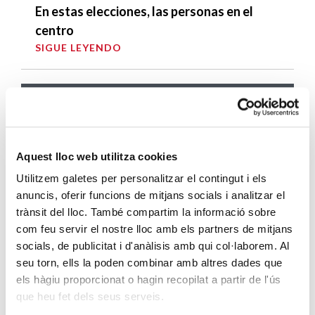
En estas elecciones, las personas en el
centro
SIGUE LEYENDO
ÚLTIMAS ENTRADAS
Cáritas expresa su preocupación por la
situación en Ceuta y hace un llamamiento a
Aquest lloc web utilitza cookies
la protección de la dignidad humana
Utilitzem galetes per personalitzar el contingut i els
SIGUE LEYENDO
anuncis, oferir funcions de mitjans socials i analitzar el
trànsit del lloc. També compartim la informació sobre
Cáritas Barcelona acompaña a más de
com feu servir el nostre lloc amb els partners de mitjans
4.100 personas en el dispositivo
socials, de publicitat i d'anàlisis amb qui col·laborem. Al
extraordinario de regularización
seu torn, ells la poden combinar amb altres dades que
SIGUE LEYENDO
els hàgiu proporcionat o hagin recopilat a partir de l'ús
que heu fet dels seus serveis.
La campana que canvia vides