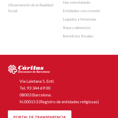
Haz voluntariado
Observatorio de la Realidad
Social
Entidades con corazón
Legados y herencias
Ropa y alimentos
Beneficios fiscales
Via Laietana 5, Entl.
Tel.
93 344 69 00
08003 Barcelona.
N.000153 (Registro de entidades religiosas)
PORTAL DE TRANSPARENCIA