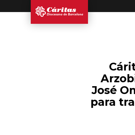
Cári
Arzob
José Om
para tr