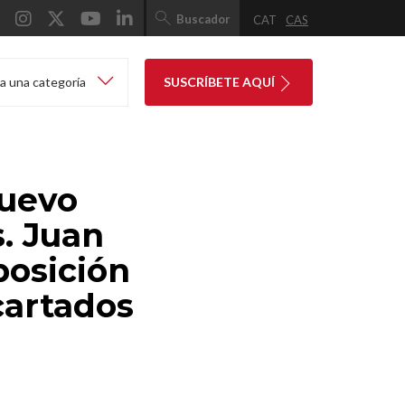
Buscador
CAT
CAS
a una categoría
SUSCRÍBETE AQUÍ
nuevo
. Juan
posición
cartados