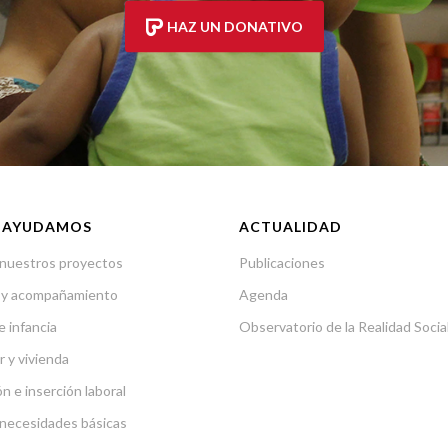
HAZ UN DONATIVO
 AYUDAMOS
ACTUALIDAD
nuestros proyectos
Publicaciones
 y acompañamiento
Agenda
e infancia
Observatorio de la Realidad Socia
r y vivienda
n e inserción laboral
necesidades básicas