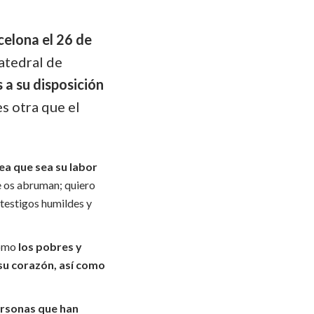
elona el 26 de
Catedral de
 a su disposición
es otra que el
a que sea su labor
e os abruman; quiero
 testigos humildes y
como
los pobres y
 su corazón, así como
rsonas que han