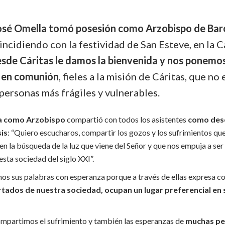
osé Omella tomó posesión como Arzobispo de Barc
oincidiendo con la festividad de San Esteve, en la 
sde Cáritas le damos la bienvenida y nos ponemos
r en comunión
, fieles a la misión de Cáritas, que no 
 personas más frágiles y vulnerables.
ía como Arzobispo
compartió con todos los asistentes
como dese
sis
: “Quiero escucharos, compartir los gozos y los sufrimientos qu
n la búsqueda de la luz que viene del Señor y que nos empuja a ser
esta sociedad del siglo XXI”.
s sus palabras con esperanza porque a través de ellas expresa 
rtados de nuestra sociedad, ocupan un lugar preferencial en
ompartimos el sufrimiento y también las esperanzas de
muchas pe