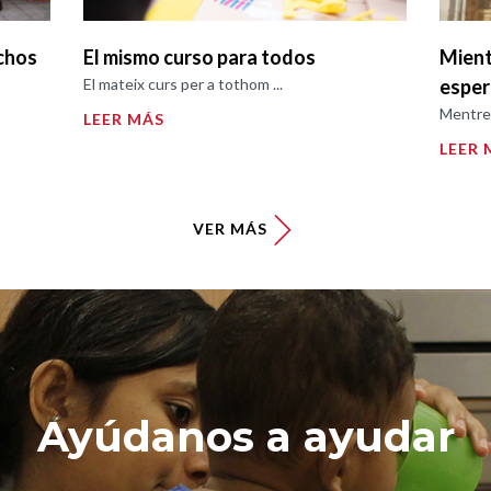
chos
El mismo curso para todos
Mient
El mateix curs per a tothom ...
espe
Mentre 
LEER MÁS
LEER 
VER MÁS
Ayúdanos a ayudar