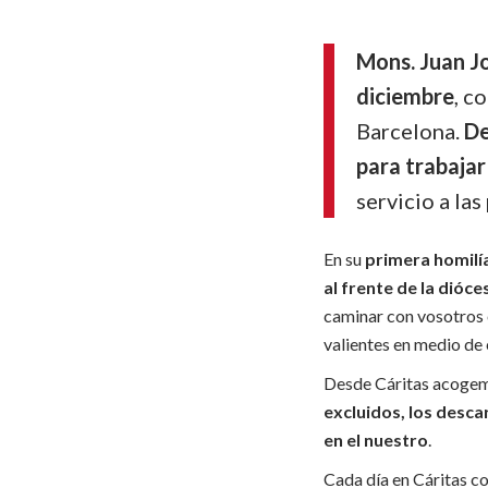
Mons. Juan J
diciembre
, c
Barcelona.
De
para trabaja
servicio a las
En su
primera homil
al frente de la dióce
caminar con vosotros e
valientes en medio de 
Desde Cáritas acogemo
excluidos, los desca
en el nuestro
.
Cada día en Cáritas c