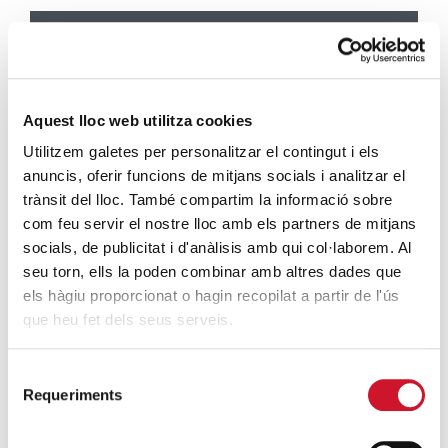
ENTRADAS MÁS POPULARES
Un cambio renovador
SIGUE LEYENDO
Aquest lloc web utilitza cookies
Un ropero a la última moda
Utilitzem galetes per personalitzar el contingut i els
SIGUE LEYENDO
anuncis, oferir funcions de mitjans socials i analitzar el
trànsit del lloc. També compartim la informació sobre
com feu servir el nostre lloc amb els partners de mitjans
Mucho más que comer
socials, de publicitat i d'anàlisis amb qui col·laborem. Al
SIGUE LEYENDO
seu torn, ells la poden combinar amb altres dades que
els hàgiu proporcionat o hagin recopilat a partir de l'ús
Endulzando la vida de los más pequeños
que heu fet dels seus serveis.
SIGUE LEYENDO
Selecció
Requeriments
de
ENTRADAS RELACIONADAS
consentiment
Merienda festiva con Aramark