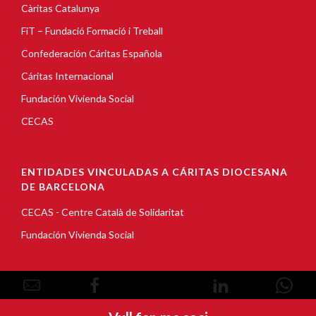
Càritas Catalunya
FiT – Fundació Formació i Treball
Confederación Cáritas Española
Cáritas Internacional
Fundación Vivienda Social
CECAS
ENTIDADES VINCULADAS A CÁRITAS DIOCESANA
DE BARCELONA
CECAS - Centre Català de Solidaritat
Fundación Vivienda Social
© Copyright 2026, Càritas Barcelona |
Aviso Legal
|
Política de Cookies
|
Política de privacidad