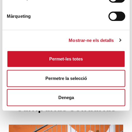
extraordinario de regularización
SIGUE LEYENDO
Màrqueting
La campana que canvia vides
SIGUE LEYENDO
Mostrar-ne els detalls
El voluntariado, una oportunidad para
hacer crecer el Maresme
Permet-les totes
SIGUE LEYENDO
Permetre la selecció
Denega
Campañas solidarias