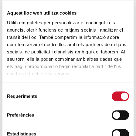
nosotros durante el 2015!
Aquest lloc web utilitza cookies
SIGUE LEYENDO
Utilitzem galetes per personalitzar el contingut i els
anuncis, oferir funcions de mitjans socials i analitzar el
Los Colegios Mayores de la UB, apoyo a
trànsit del lloc. També compartim la informació sobre
Cáritas
com feu servir el nostre lloc amb els partners de mitjans
SIGUE LEYENDO
socials, de publicitat i d'anàlisis amb qui col·laborem. Al
seu torn, ells la poden combinar amb altres dades que
els hàgiu proporcionat o hagin recopilat a partir de l'ús
ÚLTIMAS ENTRADAS
que heu fet dels seus serveis.
Cáritas expresa su preocupación por la
situación en Ceuta y hace un llamamiento a
Selecció
Requeriments
la protección de la dignidad humana
de
consentiment
SIGUE LEYENDO
Preferències
Cáritas Barcelona acompaña a más de
4.100 personas en el dispositivo
Estadístiques