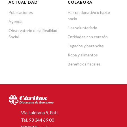
ACTUALIDAD
COLABORA
Publicaciones
Haz un donativo o hazte
socio
Agenda
Haz voluntariado
Observatorio de la Realidad
Social
Entidades con corazón
Legados y herencias
Ropa y alimentos
Beneficios fiscales
Via Laietana 5, Entl.
Tel.
93 344 69 00