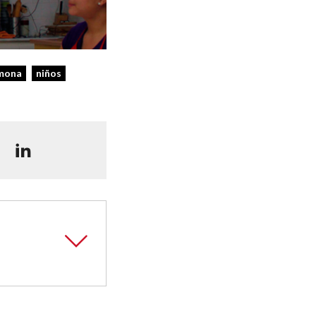
mona
niños