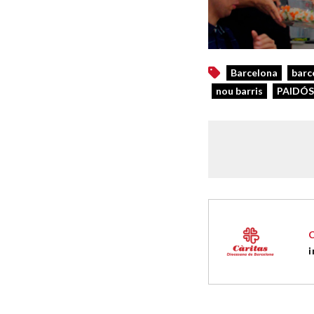
Barcelona
barc
nou barris
PAIDÓS
i