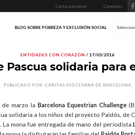
Caritas.barcelona
Campañas
BLOG SOBRE POBREZA Y EXCLUSIÓN SOCIAL
Seleccion
ENTIDADES CON CORAZÓN
/ 17/03/2016
 Pascua solidaria para e
PUBLICADO POR: CÁRITAS DIOCESANA DE BARCELONA
5 de marzo la
Barcelona Equestrian Challenge
(B
a solidaria a los niños del proyecto Paidós, de 
. La mona fue entregada de mano del periodista
la mona la disfrutarán las familias del
Paidós Port