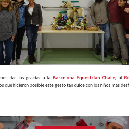
mos dar las gracias a la
Barcelona Equestrian Challe
,
al
R
los que hicieron posible este gesto tan dulce con los niños más d