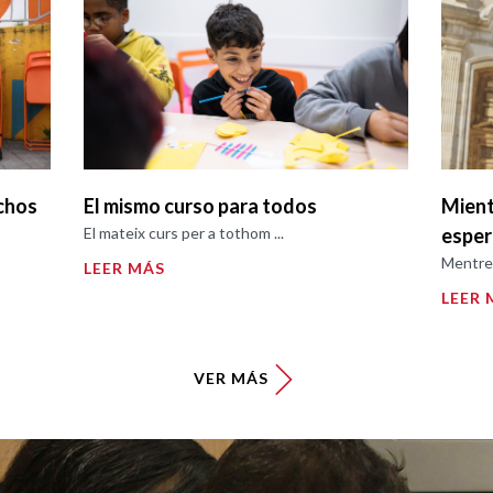
chos
El mismo curso para todos
Mient
El mateix curs per a tothom ...
espe
Mentre 
LEER MÁS
LEER 
VER MÁS