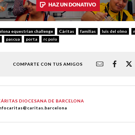
elona equestrian challenge
Càritas
familias
luis del olmo
pascua
porta
rc polo
COMPARTE CON TUS AMIGOS
CÁRITAS DIOCESANA DE BARCELONA
nfocaritas@caritas.barcelona