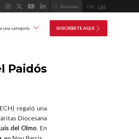
Buscador
CAT
CAS
a una categoría
SUSCRÍBETE AQUÍ
l Paidós
ECH) regaló una
Cáritas Diocesana
Luis del Olmo
. En
a
, en Nou Barris.