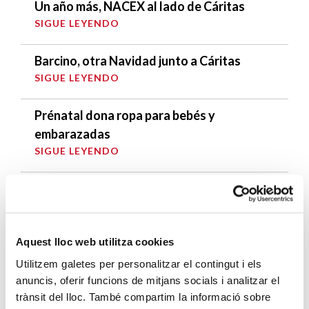
Un año más, NACEX al lado de Cáritas
SIGUE LEYENDO
Barcino, otra Navidad junto a Cáritas
SIGUE LEYENDO
Prénatal dona ropa para bebés y
embarazadas
SIGUE LEYENDO
Torribera Complex Esportiu, un Club con
Corazón
SIGUE LEYENDO
Aquest lloc web utilitza cookies
Utilitzem galetes per personalitzar el contingut i els
ÚLTIMAS ENTRADAS
anuncis, oferir funcions de mitjans socials i analitzar el
trànsit del lloc. També compartim la informació sobre
Cáritas expresa su preocupación por la