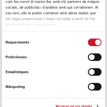
com feu servir el nostre lloc amb els partners de mitjans
situación en Ceuta y hace un llamamiento a
socials, de publicitat i d'anàlisis amb qui col·laborem. Al
la protección de la dignidad humana
seu torn, ells la poden combinar amb altres dades que
SIGUE LEYENDO
els hàgiu proporcionat o hagin recopilat a partir de l'ús
que heu fet dels seus serveis.
Cáritas Barcelona acompaña a más de
4.100 personas en el dispositivo
Selecció
extraordinario de regularización
Requeriments
de
SIGUE LEYENDO
consentiment
Preferències
La campana que canvia vides
SIGUE LEYENDO
Estadístiques
El voluntariado, una oportunidad para
hacer crecer el Maresme
Màrqueting
SIGUE LEYENDO
Mostrar-ne els detalls