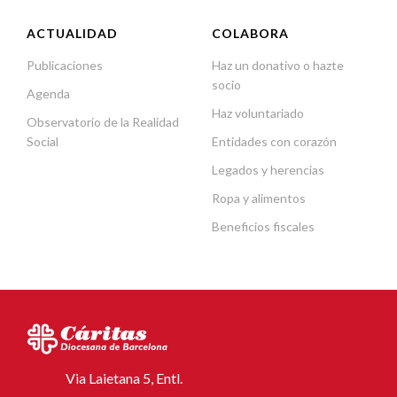
ACTUALIDAD
COLABORA
Publicaciones
Haz un donativo o hazte
socio
Agenda
Haz voluntariado
Observatorio de la Realidad
Social
Entidades con corazón
Legados y herencias
Ropa y alimentos
Beneficios fiscales
Via Laietana 5, Entl.