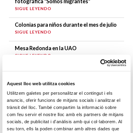
fotográfica “Somos migrantes”
SIGUE LEYENDO
Colonias para niños durante el mes de julio
SIGUE LEYENDO
Mesa Redonda en la UAO
SIGUE LEYENDO
ÚLTIMAS ENTRADAS
Aquest lloc web utilitza cookies
Cáritas expresa su preocupación por la
Utilitzem galetes per personalitzar el contingut i els
situación en Ceuta y hace un llamamiento a
anuncis, oferir funcions de mitjans socials i analitzar el
la protección de la dignidad humana
trànsit del lloc. També compartim la informació sobre
SIGUE LEYENDO
com feu servir el nostre lloc amb els partners de mitjans
socials, de publicitat i d'anàlisis amb qui col·laborem. Al
Cáritas Barcelona acompaña a más de
seu torn, ells la poden combinar amb altres dades que