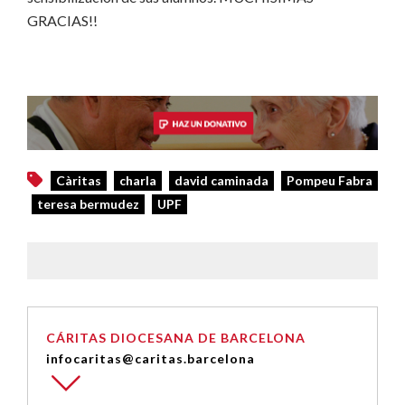
GRACIAS!!
Càritas
charla
david caminada
Pompeu Fabra
teresa bermudez
UPF
CÁRITAS DIOCESANA DE BARCELONA
infocaritas@caritas.barcelona