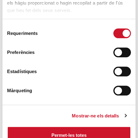
4.100 personas en el dispositivo
els hàgiu proporcionat o hagin recopilat a partir de l'ús
que heu fet dels seus serveis.
extraordinario de regularización
SIGUE LEYENDO
Selecció
Requeriments
de
La campana que canvia vides
consentiment
SIGUE LEYENDO
Preferències
El voluntariado, una oportunidad para
hacer crecer el Maresme
Estadístiques
SIGUE LEYENDO
Màrqueting
Mostrar-ne els detalls
Campañas solidarias
Permet-les totes