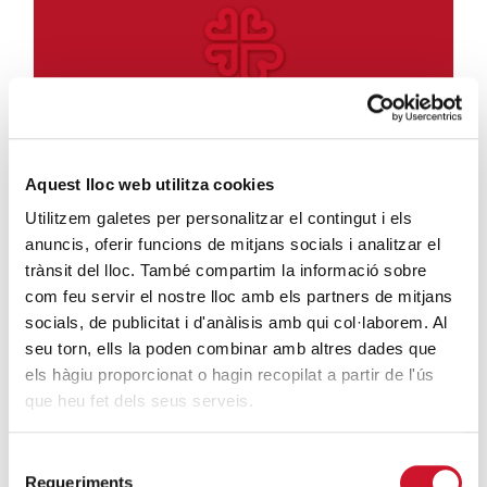
ENTIDADES CON CORAZÓN
· 08/04/2016
Aquest lloc web utilitza cookies
Charla de Eduard Sala en
Utilitzem galetes per personalitzar el contingut i els
la UAO-CEU
anuncis, oferir funcions de mitjans socials i analitzar el
trànsit del lloc. També compartim la informació sobre
CÁRITAS DIOCESANA DE BARCELONA
com feu servir el nostre lloc amb els partners de mitjans
El pasado 7 de abril, Eduard Sala, Responsable de
socials, de publicitat i d'anàlisis amb qui col·laborem. Al
Acción Social de Cáritas Diocesana de Barcelona,
seu torn, ells la poden combinar amb altres dades que
impartió un...
els hàgiu proporcionat o hagin recopilat a partir de l'ús
que heu fet dels seus serveis.
SIGUE LEYENDO
Selecció
Requeriments
de