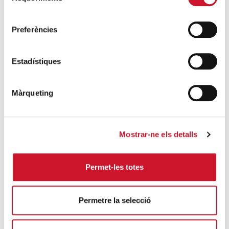
consentiment
Preferències
Estadístiques
Màrqueting
ENTIDADES CON CORAZÓN
· 11/03/2016
Conferencia de Cáritas en
Blanquerna-URL
Mostrar-ne els detalls
CÁRITAS DIOCESANA DE BARCELONA
El pasado 10 de marzo tuvo lugar, en la Facultad
Permet-les totes
Blanquerna de la URL, una conferencia a cargo de
Eduard Sala,...
Permetre la selecció
SIGUE LEYENDO