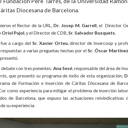
l Fundación Pere Tarrés, de la Universidad Ramon 
Cáritas Diocesana de Barcelona.
inieron el Rector de la URL,
Dr. Josep M. Garrell
, el Director G
 Oriol Pujol
, y el Director de CDB,
Sr. Salvador Busquets
.
 fue a cargo del
Sr. Xavier Orteu
, director de Insercoop y prof
respuestas a varias preguntas hechas por el
Sr. Óscar Martíne
 presentó.
 debate con tres ponentes:
Ana Sesé
, responsable del área de In
rrés, que presentó su programa de éxito de esta organización;
D
rama de Formación e Inserción de Cáritas Diocesana de Barce
r como experiencia para mitigar el problema de inserción labora
os de Barcelona, que expuso las actuaciones reivindicativas 
de su experiencia.