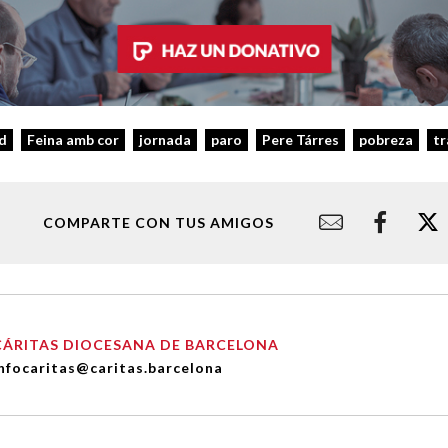
d
Feina amb cor
jornada
paro
Pere Tárres
pobreza
tr
COMPARTE CON TUS AMIGOS
CÁRITAS DIOCESANA DE BARCELONA
nfocaritas@caritas.barcelona