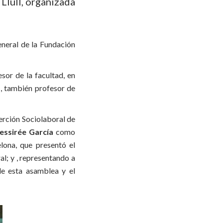
Llull, organizada
eneral de la Fundación
esor de la facultad, en
z
, también profesor de
serción Sociolaboral de
essirée García
como
lona, que presentó el
l; y , representando a
de esta asamblea y el