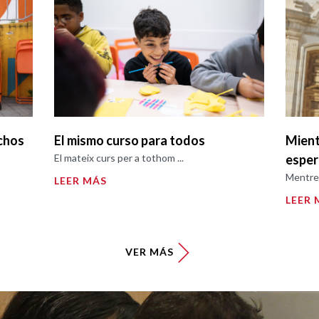
chos
El mismo curso para todos
Mient
El mateix curs per a tothom ...
espe
Mentre 
LEER MÁS
LEER 
VER MÁS