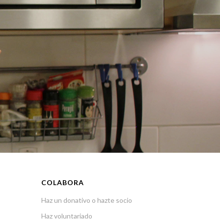
COLABORA
Haz un donativo o hazte socio
Haz voluntariado