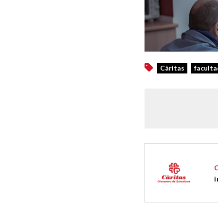
Càritas
faculta
i