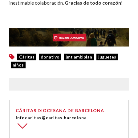
inestimable colaboración.
Gracias de todo corazón
!
Càritas
donativo
jmt ambiplan
juguetes
niños
CÁRITAS DIOCESANA DE BARCELONA
infocaritas@caritas.barcelona