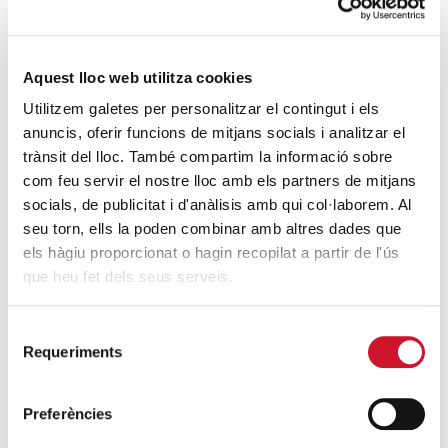
Cáritas Barcelona acompaña a más de
4.100 personas en el dispositivo
extraordinario de regularización
Aquest lloc web utilitza cookies
SIGUE LEYENDO
Utilitzem galetes per personalitzar el contingut i els
anuncis, oferir funcions de mitjans socials i analitzar el
La campana que canvia vides
trànsit del lloc. També compartim la informació sobre
SIGUE LEYENDO
com feu servir el nostre lloc amb els partners de mitjans
socials, de publicitat i d'anàlisis amb qui col·laborem. Al
seu torn, ells la poden combinar amb altres dades que
El voluntariado, una oportunidad para
els hàgiu proporcionat o hagin recopilat a partir de l'ús
hacer crecer el Maresme
que heu fet dels seus serveis.
SIGUE LEYENDO
Selecció
Requeriments
de
consentiment
Preferències
Campañas solidarias