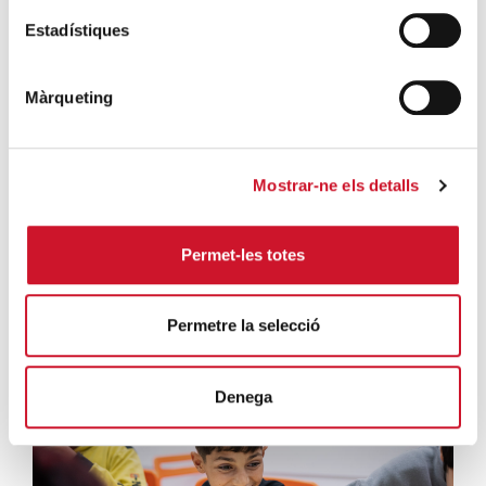
Estadístiques
Màrqueting
Mostrar-ne els detalls
Permet-les totes
Sumando años, restando derechos
Sumant anys, restant drets ...
Permetre la selecció
LEER MÁS
Denega