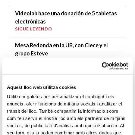
Videolab hace una donación de 5 tabletas
electrónicas
SIGUE LEYENDO
Mesa Redonda en la UB, con Clece y el
grupo Esteve
SIGUE LEYENDO
ÚLTIMAS ENTRADAS
Aquest lloc web utilitza cookies
Cáritas expresa su preocupación por la
Utilitzem galetes per personalitzar el contingut i els
situación en Ceuta y hace un llamamiento a
anuncis, oferir funcions de mitjans socials i analitzar el
la protección de la dignidad humana
trànsit del lloc. També compartim la informació sobre
SIGUE LEYENDO
com feu servir el nostre lloc amb els partners de mitjans
socials, de publicitat i d'anàlisis amb qui col·laborem. Al
seu torn, ells la poden combinar amb altres dades que
Cáritas Barcelona acompaña a más de