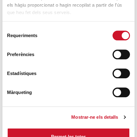
els hàgiu proporcionat o hagin recopilat a partir de l'ús
4.100 personas en el dispositivo
que heu fet dels seus serveis.
extraordinario de regularización
SIGUE LEYENDO
Selecció
Requeriments
de
La campana que canvia vides
consentiment
SIGUE LEYENDO
Preferències
El voluntariado, una oportunidad para
hacer crecer el Maresme
Estadístiques
SIGUE LEYENDO
Màrqueting
Mostrar-ne els detalls
Campañas solidarias
Permet-les totes