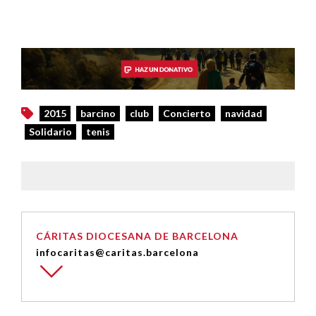
2015
barcino
club
Concierto
navidad
Solidario
tenis
CÁRITAS DIOCESANA DE BARCELONA
infocaritas@caritas.barcelona