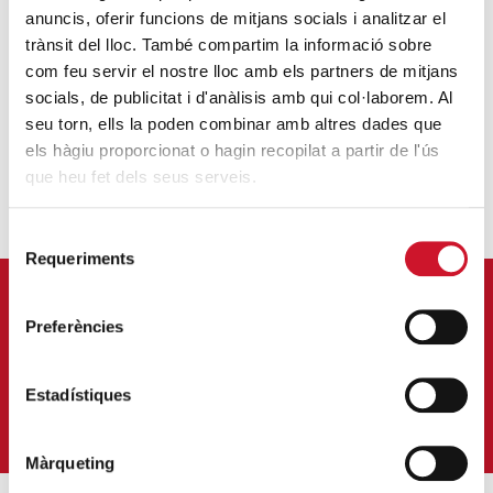
anuncis, oferir funcions de mitjans socials i analitzar el
trànsit del lloc. També compartim la informació sobre
com feu servir el nostre lloc amb els partners de mitjans
CÁRITAS DIOCESANA DE BARCELONA
socials, de publicitat i d'anàlisis amb qui col·laborem. Al
infocaritas@caritas.barcelona
seu torn, ells la poden combinar amb altres dades que
els hàgiu proporcionat o hagin recopilat a partir de l'ús
que heu fet dels seus serveis.
Selecció
Requeriments
de
consentiment
APÚNTATE A NUESTRA NEWSLETTER
Preferències
Correu-
E
*
Estadístiques
QUIERO SUSCRIBIRME
Màrqueting