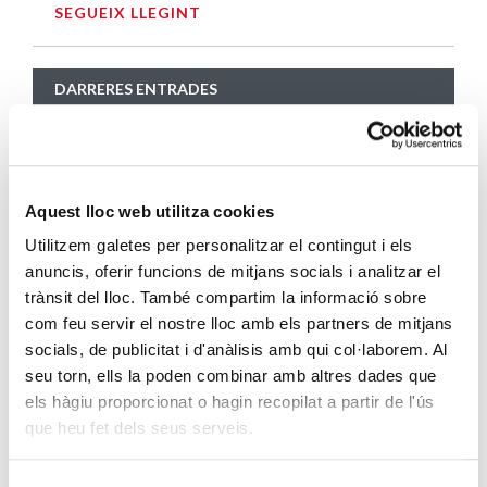
SEGUEIX LLEGINT
DARRERES ENTRADES
Càritas expressa la seva preocupació per
la situació a Ceuta i fa una crida a la
protecció de la dignitat humana
Aquest lloc web utilitza cookies
SEGUEIX LLEGINT
Utilitzem galetes per personalitzar el contingut i els
anuncis, oferir funcions de mitjans socials i analitzar el
Càritas Barcelona acompanya més de
trànsit del lloc. També compartim la informació sobre
4.100 persones en el dispositiu
com feu servir el nostre lloc amb els partners de mitjans
extraordinari de regularització
socials, de publicitat i d'anàlisis amb qui col·laborem. Al
SEGUEIX LLEGINT
seu torn, ells la poden combinar amb altres dades que
els hàgiu proporcionat o hagin recopilat a partir de l'ús
La campana que canvia vides
que heu fet dels seus serveis.
SEGUEIX LLEGINT