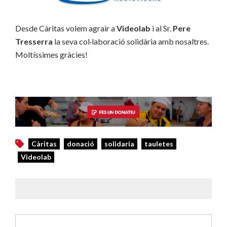
Desde Càritas volem agrair a
Videolab
i al Sr.
Pere
Tresserra
la seva col·laboració solidària amb nosaltres.
Moltíssimes gràcies!
Càritas
donació
solidaria
tauletes
Videolab