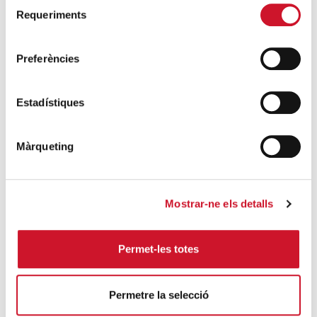
Selecció
El voluntariat, una oportunitat per fer
Requeriments
de
créixer el Maresme
consentiment
SEGUEIX LLEGINT
Preferències
Estadístiques
Màrqueting
Campanyes solidàries
Mostrar-ne els detalls
Permet-les totes
Permetre la selecció