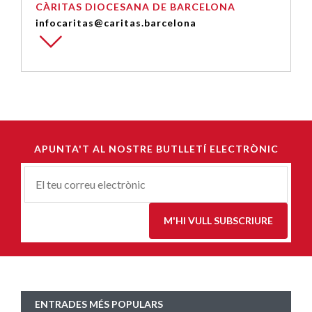
CÀRITAS DIOCESANA DE BARCELONA
infocaritas@caritas.barcelona
APUNTA'T AL NOSTRE BUTLLETÍ ELECTRÒNIC
Correu-
E
*
M'HI VULL SUBSCRIURE
ENTRADES MÉS POPULARS