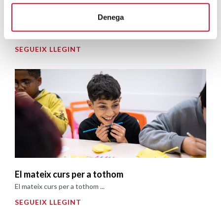
Denega
Sumant anys, restant drets
Sumant anys, restant drets ...
SEGUEIX LLEGINT
El mateix curs per a tothom
El mateix curs per a tothom ...
SEGUEIX LLEGINT