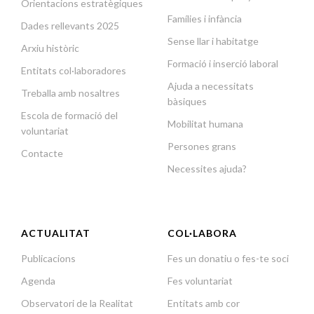
Orientacions estratègiques
Famílies i infància
Dades rellevants 2025
Sense llar i habitatge
Arxiu històric
Formació i inserció laboral
Entitats col·laboradores
Ajuda a necessitats
Treballa amb nosaltres
bàsiques
Escola de formació del
Mobilitat humana
voluntariat
Persones grans
Contacte
Necessites ajuda?
ACTUALITAT
COL·LABORA
Publicacions
Fes un donatiu o fes-te soci
Agenda
Fes voluntariat
Observatori de la Realitat
Entitats amb cor