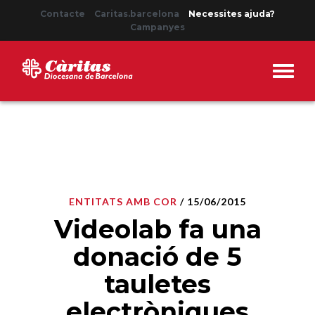
Contacte
Caritas.barcelona
Necessites ajuda?
Campanyes
ENTITATS AMB COR
/ 15/06/2015
Videolab fa una
donació de 5
tauletes
electròniques