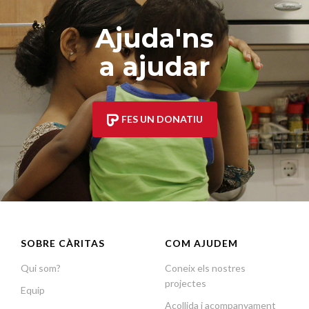
Ajuda'ns
a ajudar
FES UN DONATIU
SOBRE CÀRITAS
COM AJUDEM
Qui som?
Coneix els nostres
projectes
Equip
Acollida i acompanyament