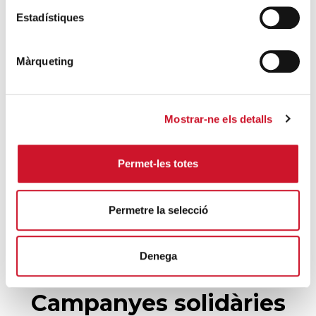
Càritas Barcelona acompanya més de
Estadístiques
4.100 persones en el dispositiu
extraordinari de regularització
Màrqueting
SEGUEIX LLEGINT
La campana que canvia vides
Mostrar-ne els detalls
SEGUEIX LLEGINT
El voluntariat, una oportunitat per fer
Permet-les totes
créixer el Maresme
SEGUEIX LLEGINT
Permetre la selecció
Denega
Campanyes solidàries