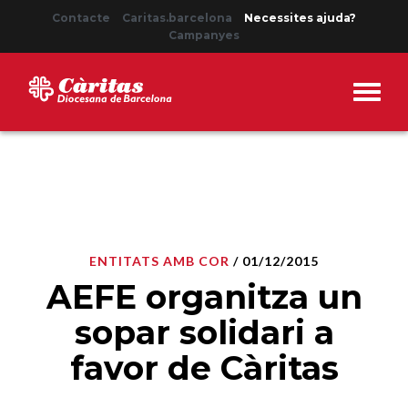
Contacte
Caritas.barcelona
Necessites ajuda?
Campanyes
ENTITATS AMB COR
/ 01/12/2015
AEFE organitza un
sopar solidari a
favor de Càritas