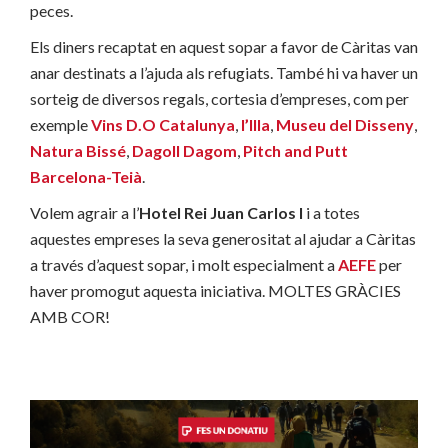
peces.
Els diners recaptat en aquest sopar a favor de Càritas van
anar destinats a l’ajuda als refugiats. També hi va haver un
sorteig de diversos regals, cortesia d’empreses, com per
exemple
Vins D.O Catalunya
,
l’Illa
,
Museu del Disseny
,
Natura Bissé
,
Dagoll Dagom
,
Pitch and Putt
Barcelona-Teià
.
Volem agrair a l’
Hotel Rei Juan Carlos I
i a totes
aquestes empreses la seva generositat al ajudar a Càritas
a través d’aquest sopar, i molt especialment a
AEFE
per
haver promogut aquesta iniciativa. MOLTES GRÀCIES
AMB COR!