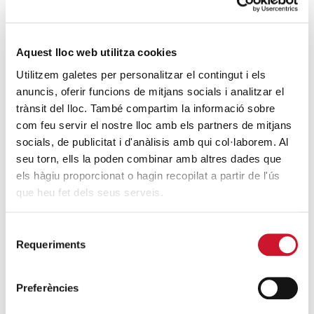
social
SEGUEIX LLEGINT
Aquest lloc web utilitza cookies
Barcelona Turisme, al costat de les dones
Utilitzem galetes per personalitzar el contingut i els
de Marialar
anuncis, oferir funcions de mitjans socials i analitzar el
SEGUEIX LLEGINT
trànsit del lloc. També compartim la informació sobre
com feu servir el nostre lloc amb els partners de mitjans
La solidaritat en concert
socials, de publicitat i d'anàlisis amb qui col·laborem. Al
SEGUEIX LLEGINT
seu torn, ells la poden combinar amb altres dades que
els hàgiu proporcionat o hagin recopilat a partir de l'ús
que heu fet dels seus serveis.
DARRERES ENTRADES
Selecció
Càritas expressa la seva preocupació per
Requeriments
de
la situació a Ceuta i fa una crida a la
consentiment
protecció de la dignitat humana
Preferències
SEGUEIX LLEGINT