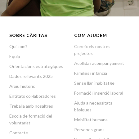
SOBRE CÀRITAS
COM AJUDEM
Qui som?
Coneix els nostres
projectes
Equip
Acollida i acompanyament
Orientacions estratègiques
Famílies i infància
Dades rellevants 2025
Sense llar i habitatge
Arxiu històric
Formació i inserció laboral
Entitats col·laboradores
Ajuda a necessitats
Treballa amb nosaltres
bàsiques
Escola de formació del
Mobilitat humana
voluntariat
Persones grans
Contacte